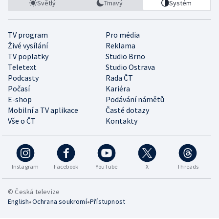
Světlý
Tmavý
Systém
TV program
Pro média
Živé vysílání
Reklama
TV poplatky
Studio Brno
Teletext
Studio Ostrava
Podcasty
Rada ČT
Počasí
Kariéra
E-shop
Podávání námětů
Mobilní a TV aplikace
Časté dotazy
Vše o ČT
Kontakty
Instagram
Facebook
YouTube
X
Threads
© Česká televize
•
•
English
Ochrana soukromí
Přístupnost