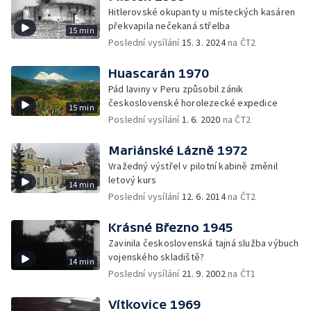
Hitlerovské okupanty u místeckých kasáren
překvapila nečekaná střelba
15 min
Poslední vysílání
15. 3. 2024
na ČT2
Huascarán 1970
Pád laviny v Peru způsobil zánik
československé horolezecké expedice
15 min
Poslední vysílání
1. 6. 2020
na ČT2
Mariánské Lázně 1972
Vražedný výstřel v pilotní kabině změnil
letový kurs
14 min
Poslední vysílání
12. 6. 2014
na ČT2
Krásné Březno 1945
Zavinila československá tajná služba výbuch
vojenského skladiště?
14 min
Poslední vysílání
21. 9. 2002
na ČT1
Vítkovice 1969