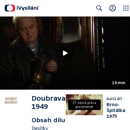
Close
Search
14 min
Doubrava
Další díl
ČT nemá práva
Brno-
1949
pro internet
Špitálka
1975
Obsah dílu
Desítky