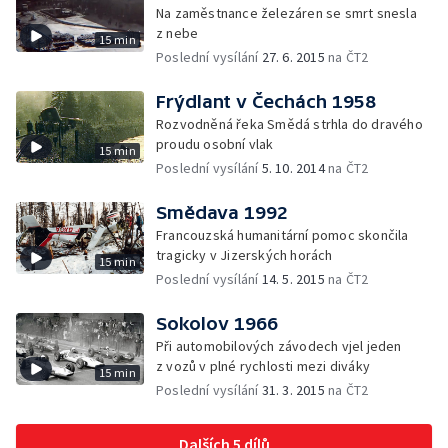
Na zaměstnance železáren se smrt snesla
z nebe
15 min
Poslední vysílání
27. 6. 2015
na ČT2
Frýdlant v Čechách 1958
Rozvodněná řeka Smědá strhla do dravého
proudu osobní vlak
15 min
Poslední vysílání
5. 10. 2014
na ČT2
Smědava 1992
Francouzská humanitární pomoc skončila
tragicky v Jizerských horách
15 min
Poslední vysílání
14. 5. 2015
na ČT2
Sokolov 1966
Při automobilových závodech vjel jeden
z vozů v plné rychlosti mezi diváky
15 min
Poslední vysílání
31. 3. 2015
na ČT2
Dalších 5 dílů