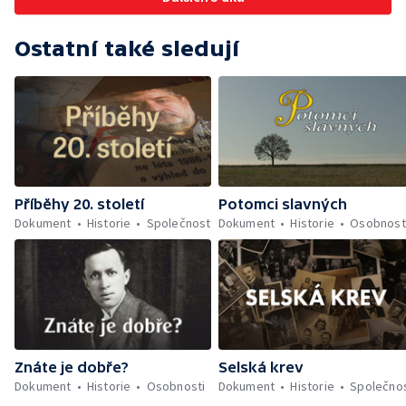
Ostatní také sledují
Příběhy 20. století
Potomci slavných
Dokument
Historie
Společnost
Dokument
Historie
Osobnost
Znáte je dobře?
Selská krev
Dokument
Historie
Osobnosti
Dokument
Historie
Společno