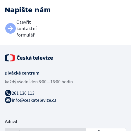
Napište nám
Otevřít
kontaktní
formulář
Divácké centrum
každý všední den:
8:00—16:00 hodin
261 136 113
info@ceskatelevize.cz
Vzhled