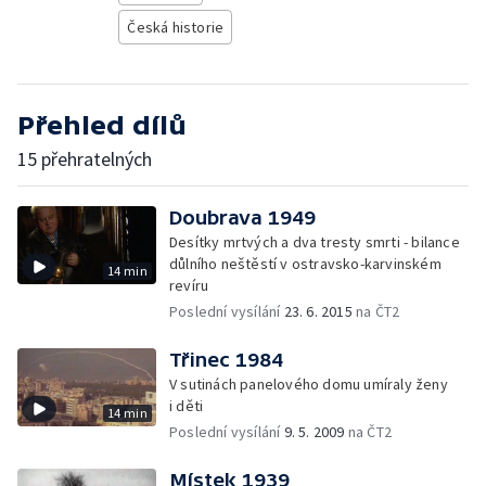
Česká historie
Přehled dílů
15 přehratelných
Doubrava 1949
Desítky mrtvých a dva tresty smrti - bilance
důlního neštěstí v ostravsko-karvinském
14 min
revíru
Poslední vysílání
23. 6. 2015
na ČT2
Třinec 1984
V sutinách panelového domu umíraly ženy
i děti
14 min
Poslední vysílání
9. 5. 2009
na ČT2
Místek 1939