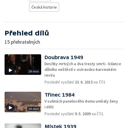
Česká historie
Přehled dílů
15 přehratelných
Doubrava 1949
Desítky mrtvých a dva tresty smrti - bilance
důlního neštěstí v ostravsko-karvinském
14 min
revíru
Poslední vysílání
23. 6. 2015
na ČT2
Třinec 1984
V sutinách panelového domu umíraly ženy
i děti
14 min
Poslední vysílání
9. 5. 2009
na ČT2
Místek 1939