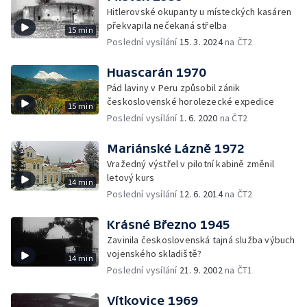
Hitlerovské okupanty u místeckých kasáren
překvapila nečekaná střelba
15 min
Poslední vysílání
15. 3. 2024
na ČT2
Huascarán 1970
Pád laviny v Peru způsobil zánik
československé horolezecké expedice
15 min
Poslední vysílání
1. 6. 2020
na ČT2
Mariánské Lázně 1972
Vražedný výstřel v pilotní kabině změnil
letový kurs
14 min
Poslední vysílání
12. 6. 2014
na ČT2
Krásné Březno 1945
Zavinila československá tajná služba výbuch
vojenského skladiště?
14 min
Poslední vysílání
21. 9. 2002
na ČT1
Vítkovice 1969