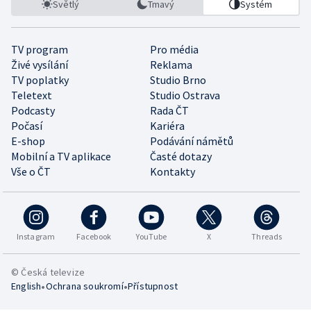
Světlý
Tmavý
Systém
TV program
Pro média
Živé vysílání
Reklama
TV poplatky
Studio Brno
Teletext
Studio Ostrava
Podcasty
Rada ČT
Počasí
Kariéra
E-shop
Podávání námětů
Mobilní a TV aplikace
Časté dotazy
Vše o ČT
Kontakty
Instagram
Facebook
YouTube
X
Threads
© Česká televize
•
•
English
Ochrana soukromí
Přístupnost