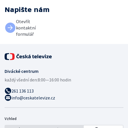
Napište nám
Otevřít
kontaktní
formulář
Divácké centrum
každý všední den:
8:00—16:00 hodin
261 136 113
info@ceskatelevize.cz
Vzhled