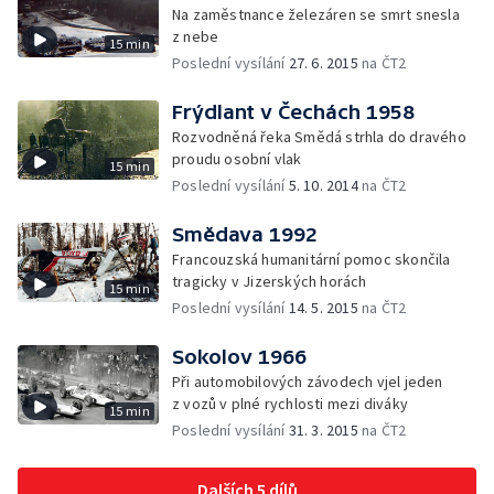
Na zaměstnance železáren se smrt snesla
z nebe
15 min
Poslední vysílání
27. 6. 2015
na ČT2
Frýdlant v Čechách 1958
Rozvodněná řeka Smědá strhla do dravého
proudu osobní vlak
15 min
Poslední vysílání
5. 10. 2014
na ČT2
Smědava 1992
Francouzská humanitární pomoc skončila
tragicky v Jizerských horách
15 min
Poslední vysílání
14. 5. 2015
na ČT2
Sokolov 1966
Při automobilových závodech vjel jeden
z vozů v plné rychlosti mezi diváky
15 min
Poslední vysílání
31. 3. 2015
na ČT2
Dalších 5 dílů