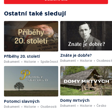
Ostatní také sledují
Znáte je dobře?
Příběhy 20. století
Dokument
Historie
Osobnost
Dokument
Historie
Společnost
Domy mrtvých
Potomci slavných
Dokument
Historie
Česko
Dokument
Historie
Osobnosti