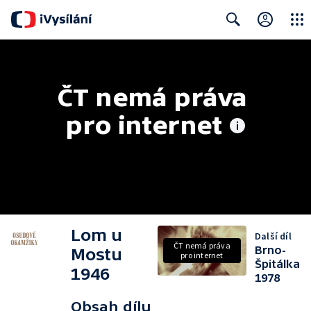
Close
Search
ČT nemá práva 
pro internet
Lom u
Další díl
ČT nemá práva
Brno-
Mostu
pro internet
Špitálka
1946
1978
Obsah dílu