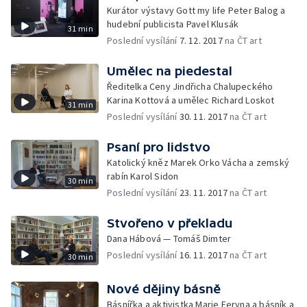
Kurátor výstavy Gott my life Peter Balog a
hudební publicista Pavel Klusák
31 min
Poslední vysílání
7. 12. 2017
na ČT art
Umělec na piedestal
Ředitelka Ceny Jindřicha Chalupeckého
Karina Kottová a umělec Richard Loskot
31 min
Poslední vysílání
30. 11. 2017
na ČT art
Psaní pro lidstvo
Katolický kněz Marek Orko Vácha a zemský
rabín Karol Sidon
30 min
Poslední vysílání
23. 11. 2017
na ČT art
Stvořeno v překladu
Dana Hábová — Tomáš Dimter
Poslední vysílání
16. 11. 2017
na ČT art
30 min
Nové dějiny básně
Básnířka a aktivistka Marie Feryna a básník a