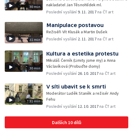
nakladatel Jan Těsnohlídek ml.
30 min
Poslední vysílání
9. 11. 2017
na ČT art
Manipulace postavou
Režiséři Vít Klusák a Martin Dušek
Poslední vysílání
2. 11. 2017
na ČT art
31 min
Kultura a estetika protestu
Mikuláš Černík (Limity jsme my) a Anna
Václavíková (Probuďte domy)
30 min
Poslední vysílání
26. 10. 2017
na ČT art
V síti ubavit se k smrti
Moderátor Luděk Staněk a režisér Andy
Fehu
31 min
Poslední vysílání
12. 10. 2017
na ČT art
Dalších 10 dílů