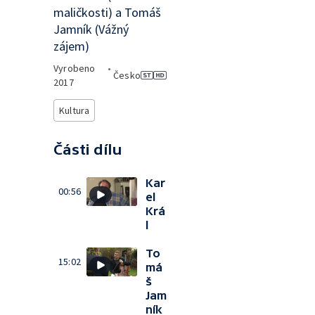
maličkosti) a Tomáš
Jamník (Vážný
zájem)
Vyrobeno
•
Česko
2017
Kultura
Části dílu
Kar
00:56
el
Krá
l
To
15:02
má
š
Jam
ník