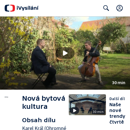
C
Search
30 min
Nová bytová
Další díl
Naše
kultura
nové
30 min
trendy
Obsah dílu
čtvrtě
Karel Král (Ohromné