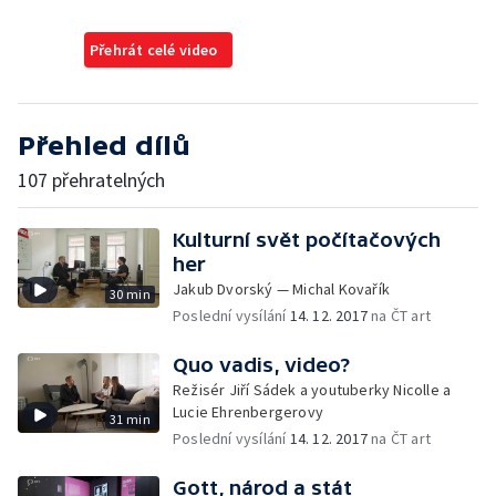
Přehrát celé video
Přehled dílů
107 přehratelných
Kulturní svět počítačových
her
Jakub Dvorský — Michal Kovařík
30 min
Poslední vysílání
14. 12. 2017
na ČT art
Quo vadis, video?
Režisér Jiří Sádek a youtuberky Nicolle a
Lucie Ehrenbergerovy
31 min
Poslední vysílání
14. 12. 2017
na ČT art
Gott, národ a stát