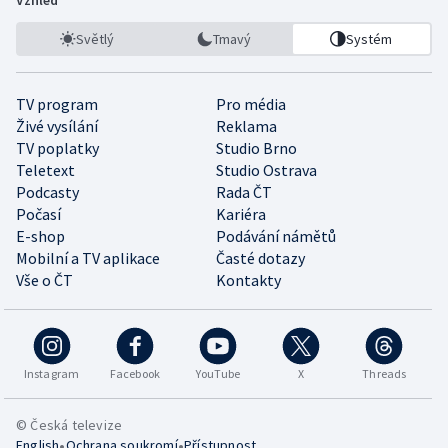
Světlý
Tmavý
Systém
TV program
Pro média
Živé vysílání
Reklama
TV poplatky
Studio Brno
Teletext
Studio Ostrava
Podcasty
Rada ČT
Počasí
Kariéra
E-shop
Podávání námětů
Mobilní a TV aplikace
Časté dotazy
Vše o ČT
Kontakty
Instagram
Facebook
YouTube
X
Threads
© Česká televize
•
•
English
Ochrana soukromí
Přístupnost