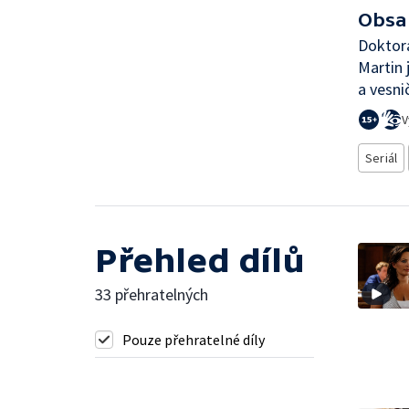
Obsa
Doktora
Martin 
a vesni
V
Seriál
Přehled dílů
33 přehratelných
Pouze přehratelné díly