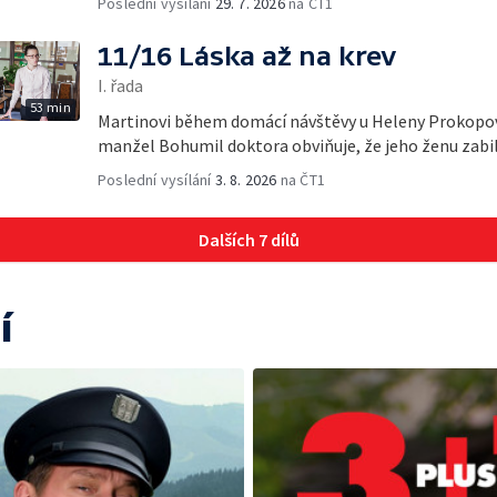
Poslední vysílání
29. 7. 2026
na ČT1
11/16 Láska až na krev
I. řada
53 min
Martinovi během domácí návštěvy u Heleny Prokopov
manžel Bohumil doktora obviňuje, že jeho ženu zabil.
Poslední vysílání
3. 8. 2026
na ČT1
Dalších 7 dílů
í