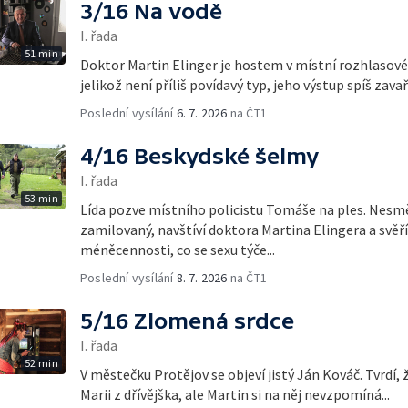
3/16 Na vodě
I. řada
51 min
Doktor Martin Elinger je hostem v místní rozhlasové 
jelikož není příliš povídavý typ, jeho výstup spíš zava
Poslední vysílání
6. 7. 2026
na ČT1
4/16 Beskydské šelmy
I. řada
53 min
Lída pozve místního policistu Tomáše na ples. Nesměl
zamilovaný, navštíví doktora Martina Elingera a svěří
méněcennosti, co se sexu týče...
Poslední vysílání
8. 7. 2026
na ČT1
5/16 Zlomená srdce
I. řada
52 min
V městečku Protějov se objeví jistý Ján Kováč. Tvrdí, 
Marii z dřívějška, ale Martin si na něj nevzpomíná...