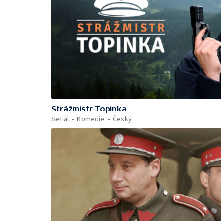
Strážmistr Topinka
Seriál
Komedie
Český