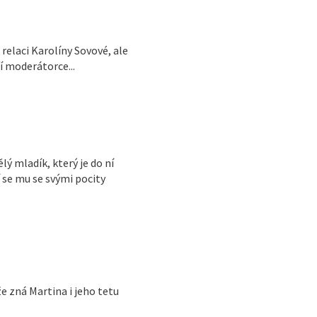
relaci Karolíny Sovové, ale
ří moderátorce...
ý mladík, který je do ní
 se mu se svými pocity
že zná Martina i jeho tetu