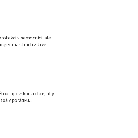
protekci v nemocnici, ale
linger má strach z krve,
tou Lipovskou a chce, aby
zdá v pořádku...