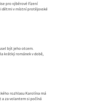
ise pro výběrové řízení
zi dětmi v místní protějovské
usel být jeho otcem.
ila krátký románek v době,
tského rozhlasu Karolína má
t a za volantem si počíná