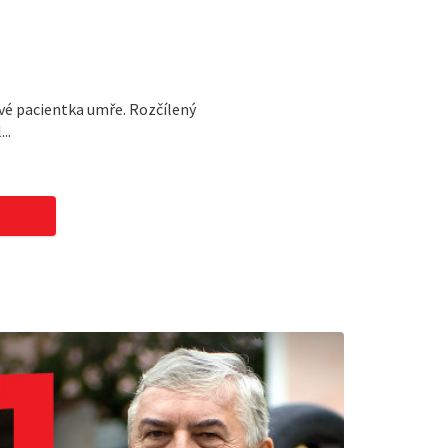
é pacientka umře. Rozčílený
..