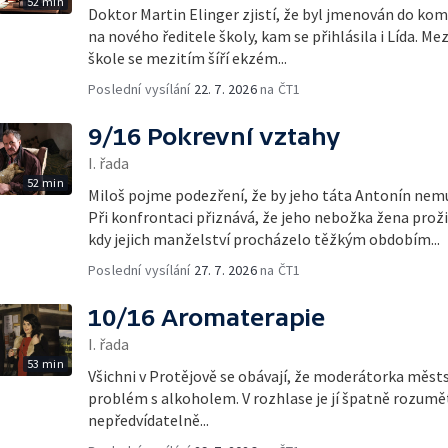
52 min
Doktor Martin Elinger zjistí, že byl jmenován do kom
na nového ředitele školy, kam se přihlásila i Lída. Me
škole se mezitím šíří ekzém...
Poslední vysílání
22. 7. 2026
na ČT1
9/16 Pokrevní vztahy
I. řada
52 min
Miloš pojme podezření, že by jeho táta Antonín nem
Při konfrontaci přiznává, že jeho nebožka žena prož
kdy jejich manželství procházelo těžkým obdobím...
Poslední vysílání
27. 7. 2026
na ČT1
10/16 Aromaterapie
I. řada
53 min
Všichni v Protějově se obávají, že moderátorka měs
problém s alkoholem. V rozhlase je jí špatně rozumě
nepředvídatelně...