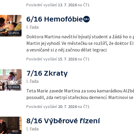
Poslední vysílání
13. 7. 2026
na ČT1
6/16 Hemofóbie
I. řada
53 min
Doktora Martina navštíví bývalý student a žádá ho o 
Martin jej vyhodí. Ve městečku se rozšíří, že doktor E
a vesničané si z něj začnou dělat legraci.
Poslední vysílání
15. 7. 2026
na ČT1
7/16 Zkraty
I. řada
53 min
Teta Marie zavede Martina za svou kamarádkou Alžbě
posoudil, zda netrpí stařeckou demencí. Martinovi se 
Poslední vysílání
20. 7. 2026
na ČT1
8/16 Výběrové řízení
I. řada