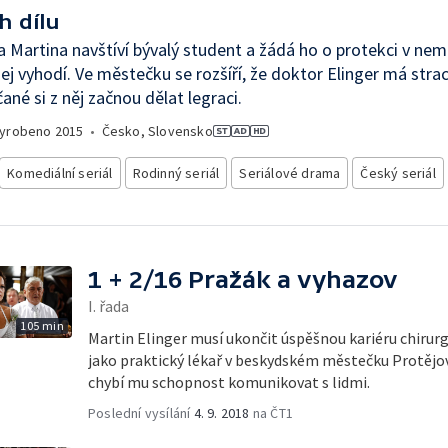
h dílu
 Martina navštíví bývalý student a žádá ho o protekci v nemo
jej vyhodí. Ve městečku se rozšíří, že doktor Elinger má strac
čané si z něj začnou dělat legraci.
yrobeno
2015
•
Česko, Slovensko
Komediální seriál
Rodinný seriál
Seriálové drama
Český seriál
1 + 2/16 Pražák a vyhazov
I. řada
105 min
Martin Elinger musí ukončit úspěšnou kariéru chirur
jako praktický lékař v beskydském městečku Protějov. 
chybí mu schopnost komunikovat s lidmi.
Poslední vysílání
4. 9. 2018
na ČT1