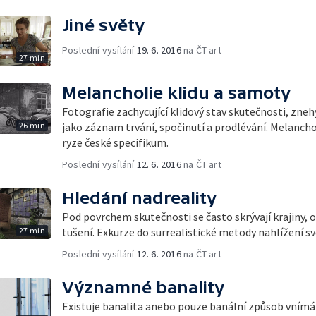
Jiné světy
Poslední vysílání
19. 6. 2016
na ČT art
27 min
Melancholie klidu a samoty
Fotografie zachycující klidový stav skutečnosti, zn
26 min
jako záznam trvání, spočinutí a prodlévání. Melanchol
ryze české specifikum.
Poslední vysílání
12. 6. 2016
na ČT art
Hledání nadreality
Pod povrchem skutečnosti se často skrývají krajiny, 
27 min
tušení. Exkurze do surrealistické metody nahlížení sv
Poslední vysílání
12. 6. 2016
na ČT art
Významné banality
Existuje banalita anebo pouze banální způsob vnímání