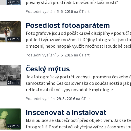
27 min
povahy stává prostředek nevšední zkušenosti?
Poslední vysílání
5. 6. 2016
na ČT art
Posedlost fotoaparátem
Fotografové jsou od počátku své disciplíny v područí t
27 min
pohled i výrazové možnosti. Dějiny fotografie jsou t
omezení, nebo naopak využít možnosti soudobé tec
Poslední vysílání
5. 6. 2016
na ČT art
Český mýtus
Jak fotografický portrét zachytil proměnu českého 
27 min
samostatného Československa do současnosti a jak př
reflektoval různé typy novodobé mytologie.
Poslední vysílání
29. 5. 2016
na ČT art
Inscenovat a instalovat
Manipulace se skutečností před objektivem. Jak se tv
27 min
fotografii? Proč nestačí obyčejný výřez z časoprost