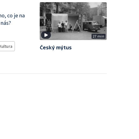
o, co je na
 nás?
27 min
Kultura
Český mýtus