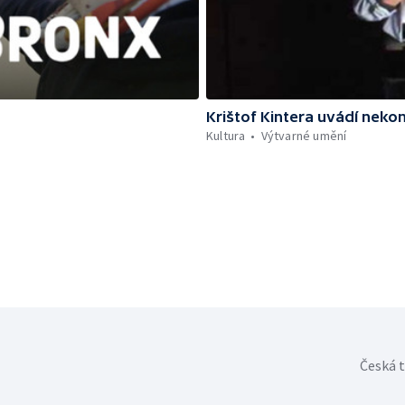
Krištof Kintera uvádí neko
Kultura
Výtvarné umění
Česká t