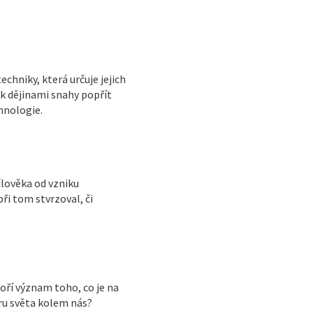
echniky, která určuje jejich
ak dějinami snahy popřít
hnologie.
člověka od vzniku
i tom stvrzoval, či
oří význam toho, co je na
oru světa kolem nás?