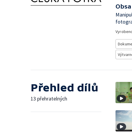
Obsa
Manipul
fotogra
Vyroben
Dokume
Výtvarn
Přehled dílů
13 přehratelných