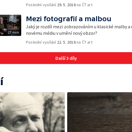
Poslední vysílání
29. 5. 2016
na ČT art
Mezi fotografií a malbou
Jaký je rozdíl mezi zobrazováním u klasické malby a u
27 min
novému médiu v umění nový obzor?
Poslední vysílání
22. 5. 2016
na ČT art
Další 3 díly
í