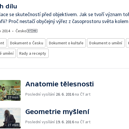
h dílu
ace se skutečností před objektivem. Jak se tvoří význam toh
fii? Proč nestačí obyčejný výřez z časoprostoru světa kolem
o
2014
•
Česko
nt
Dokument o Česku
Dokument o kultuře
Dokument o umění
é umění
Rady a recepty
Anatomie tělesnosti
Poslední vysílání
26. 6. 2016
na ČT art
27 min
Geometrie myšlení
Poslední vysílání
19. 6. 2016
na ČT art
27 min