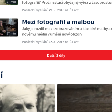
27 min
fotografii? Proč nestačí obyčejný výřez z časoprost
Poslední vysílání
29. 5. 2016
na ČT art
Mezi fotografií a malbou
Jaký je rozdíl mezi zobrazováním u klasické malby a u
27 min
novému médiu v umění nový obzor?
Poslední vysílání
22. 5. 2016
na ČT art
Další 3 díly
í