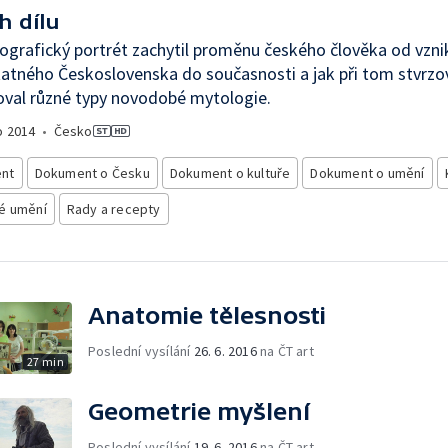
h dílu
ografický portrét zachytil proměnu českého člověka od vzni
tného Československa do současnosti a jak při tom stvrzova
oval různé typy novodobé mytologie.
o
2014
•
Česko
nt
Dokument o Česku
Dokument o kultuře
Dokument o umění
é umění
Rady a recepty
Anatomie tělesnosti
Poslední vysílání
26. 6. 2016
na ČT art
27 min
Geometrie myšlení
Poslední vysílání
19. 6. 2016
na ČT art