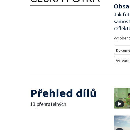
Obsa
Jak fot
samosta
reflekt
Vyroben
Dokume
Výtvarn
Přehled dílů
13 přehratelných