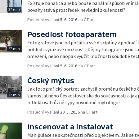
Existuje banalita anebo pouze banální způsob vnímání
27 min
povahy stává prostředek nevšední zkušenosti?
Poslední vysílání
5. 6. 2016
na ČT art
Posedlost fotoaparátem
Fotografové jsou od počátku své disciplíny v područí t
27 min
pohled i výrazové možnosti. Dějiny fotografie jsou t
omezení, nebo naopak využít možnosti soudobé tec
Poslední vysílání
5. 6. 2016
na ČT art
Český mýtus
Jak fotografický portrét zachytil proměnu českého 
27 min
samostatného Československa do současnosti a jak př
reflektoval různé typy novodobé mytologie.
Poslední vysílání
29. 5. 2016
na ČT art
Inscenovat a instalovat
Manipulace se skutečností před objektivem. Jak se tv