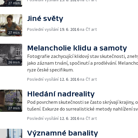
27 min
Jiné světy
Poslední vysílání
19. 6. 2016
na ČT art
27 min
Melancholie klidu a samoty
Fotografie zachycující klidový stav skutečnosti, zn
26 min
jako záznam trvání, spočinutí a prodlévání. Melanchol
ryze české specifikum.
Poslední vysílání
12. 6. 2016
na ČT art
Hledání nadreality
Pod povrchem skutečnosti se často skrývají krajiny, 
27 min
tušení. Exkurze do surrealistické metody nahlížení sv
Poslední vysílání
12. 6. 2016
na ČT art
Významné banality