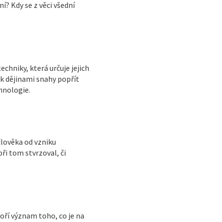
? Kdy se z věci všední
echniky, která určuje jejich
ak dějinami snahy popřít
hnologie.
člověka od vzniku
i tom stvrzoval, či
oří význam toho, co je na