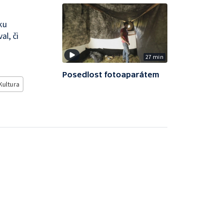
ku
l, či
27 min
Posedlost fotoaparátem
Kultura