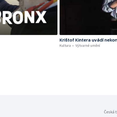
Krištof Kintera uvádí neko
Kultura
Výtvarné umění
Česká t