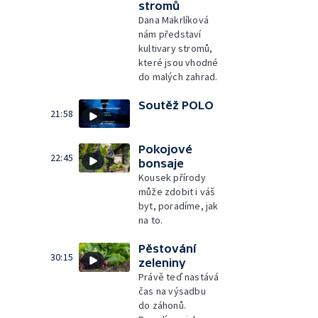
stromů
Dana Makrlíková
nám představí
kultivary stromů,
které jsou vhodné
do malých zahrad.
Soutěž POLO
21:58
Pokojové
22:45
bonsaje
Kousek přírody
může zdobit i váš
byt, poradíme, jak
na to.
Pěstování
30:15
zeleniny
Právě teď nastává
čas na výsadbu
do záhonů.