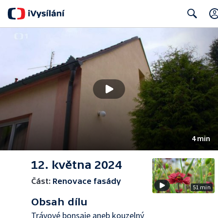
Search
4 min
12. května 2024
Část:
Renovace fasády
51 min
Obsah dílu
Trávové bonsaje aneb kouzelný