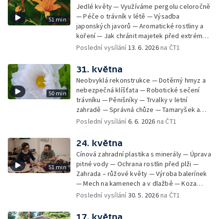
Jedlé květy — Využíváme pergolu celoročně
— Péče o trávník v létě — Výsadba
51 min
japonských javorů — Aromatické rostliny a
koření — Jak chránit majetek před extrémy
počasí — Zahrada – sucho letošního jara —
Poslední vysílání
13. 6. 2026
na ČT1
Bylinky v červnu — Užitkové stromy v
zahradě
31. května
Neobvyklá rekonstrukce — Dotěrný hmyz a
nebezpečná klíšťata — Robotické sečení
50 min
trávníku — Pěnišníky — Trvalky v letní
zahradě — Správná chůze — Tamaryšek a
kalina — Dřevité pivoňky — Recepty
Poslední vysílání
6. 6. 2026
na ČT1
24. května
Cínová zahradní plastika s minerály — Úprava
pitné vody — Ochrana rostlin před plži —
51 min
Zahrada – růžové květy — Výroba balerínek
— Mech na kamenech a v dlažbě — Koza
kamerunská — Hájní rostliny — Odlehčené
Poslední vysílání
30. 5. 2026
na ČT1
menu
17. května