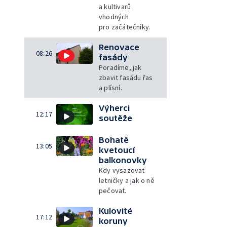
a kultivarů
vhodných
pro začátečníky.
Renovace
08:26
fasády
Poradíme, jak
zbavit fasádu řas
a plísní.
Výherci
12:17
soutěže
Bohatě
13:05
kvetoucí
balkonovky
Kdy vysazovat
letničky a jak o ně
pečovat.
Kulovité
17:12
koruny