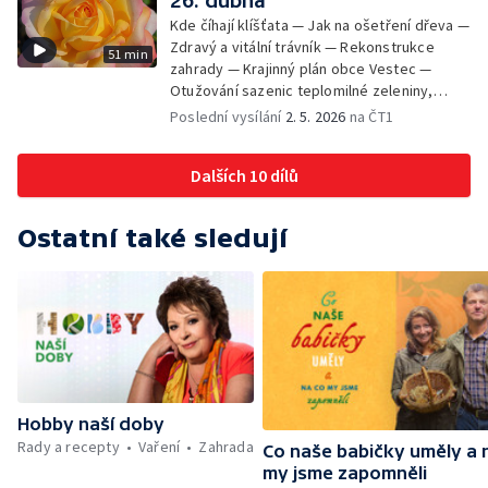
26. dubna
psa — Bylinky v kětnu
Kde číhají klíšťata — Jak na ošetření dřeva —
Zdravý a vitální trávník — Rekonstrukce
51 min
zahrady — Krajinný plán obce Vestec —
Otužování sazenic teplomilné zeleniny,
podpoření kvetení růží — Včelařská příprava
Poslední vysílání
2. 5. 2026
na ČT1
na léto — Cibuloviny a hajní rostliny v plné
kráse — Soukromá zahrada, která využívá
Dalších 10 dílů
principů Zelené páteře Vestce
Ostatní také sledují
Hobby naší doby
Rady a recepty
Vaření
Zahrada
Co naše babičky uměly a 
my jsme zapomněli