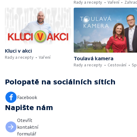
Rady a recepty
Vaření
Zahra
Kluci v akci
Rady a recepty
Vaření
Toulavá kamera
Rady a recepty
Cestování
Sp
Polopatě
na sociálních sítích
Facebook
Napište nám
Otevřít
kontaktní
formulář