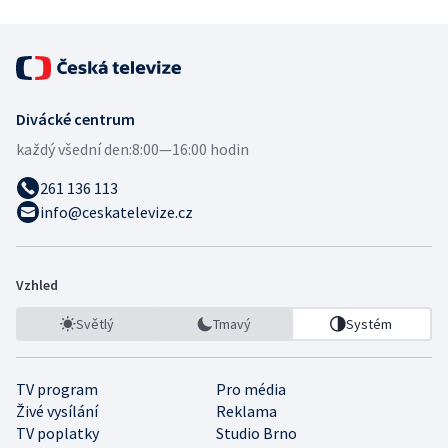
Divácké centrum
každý všední den:
8:00—16:00 hodin
261 136 113
info@ceskatelevize.cz
Vzhled
Světlý
Tmavý
Systém
TV program
Pro média
Živé vysílání
Reklama
TV poplatky
Studio Brno