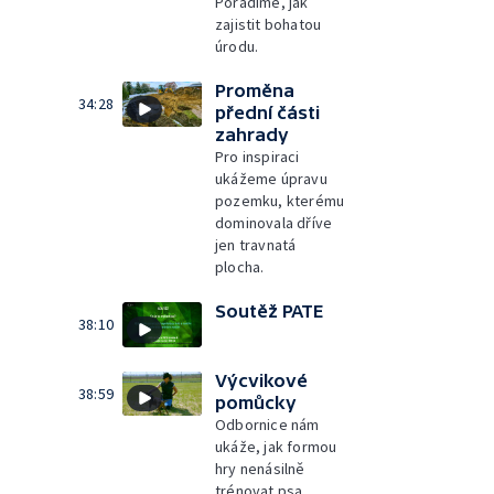
Poradíme, jak
zajistit bohatou
úrodu.
Proměna
34:28
přední části
zahrady
Pro inspiraci
ukážeme úpravu
pozemku, kterému
dominovala dříve
jen travnatá
plocha.
Soutěž PATE
38:10
Výcvikové
38:59
pomůcky
Odbornice nám
ukáže, jak formou
hry nenásilně
trénovat psa.