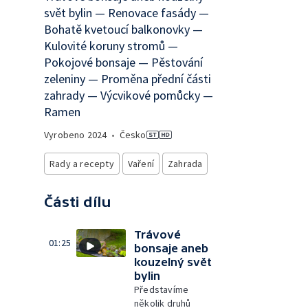
svět bylin — Renovace fasády —
Bohatě kvetoucí balkonovky —
Kulovité koruny stromů —
Pokojové bonsaje — Pěstování
zeleniny — Proměna přední části
zahrady — Výcvikové pomůcky —
Ramen
Vyrobeno
2024
•
Česko
Rady a recepty
Vaření
Zahrada
Části dílu
Trávové
01:25
bonsaje aneb
kouzelný svět
bylin
Představíme
několik druhů