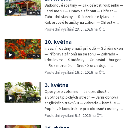
Balkonové rostliny — Jak ošetřit roubenku —
Jarní menu — Obnova záhonu — Chřest —
50 min
Zahradní stavby — Stálezelené lýkovce —
Kobercové letničky na záhon — Chřest v
kuchyni
Poslední vysílání
23. 5. 2026
na ČT1
10. května
Invazní rostliny v naší přírodě — Stínění oken
— Příprava záhonů na sezonu — Zahrada –
51 min
kdoulovec — Studánky — Grilování – burger
— Řez meruněk — Divoké orchideje —
Meandry u Pardubic – evropsky významná
Poslední vysílání
16. 5. 2026
na ČT1
lokalita
3. května
Opory pro zeleninu — Jak prodloužit
životnost plochých střech — Jarní obnova
51 min
anglického trávníku — Zahrada – kamélie —
Popínavé konstrukce pro okrasné rostliny —
Vysazujeme zeleninu do skleníku, vyséváme
Poslední vysílání
9. 5. 2026
na ČT1
okurky do záhonu — Pomáháme meruňkám
přečkat nástrahy jara — Jak na bázlivého