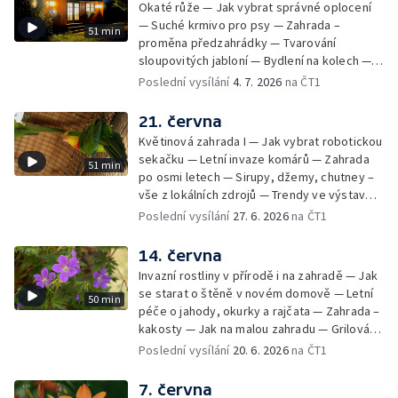
Okaté růže — Jak vybrat správné oplocení
— Suché krmivo pro psy — Zahrada –
51 min
proměna předzahrádky — Tvarování
sloupovitých jabloní — Bydlení na kolech —
Svída japonská — Tropy v zahradě —
Poslední vysílání
4. 7. 2026
na ČT1
Spuriové kosatace
21. června
Květinová zahrada I — Jak vybrat robotickou
sekačku — Letní invaze komárů — Zahrada
51 min
po osmi letech — Sirupy, džemy, chutney –
vše z lokálních zdrojů — Trendy ve výstavbě
dřevostaveb — Probírka plodů aneb proč
Poslední vysílání
27. 6. 2026
na ČT1
snížit počet jablek na stromě — Papoušek
horský a nádherný — Květinová zahrada II
14. června
Invazní rostliny v přírodě i na zahradě — Jak
se starat o štěně v novém domově — Letní
50 min
péče o jahody, okurky a rajčata — Zahrada –
kakosty — Jak na malou zahradu — Grilování
s ajvarem — Venkovní sukulenty —
Poslední vysílání
20. 6. 2026
na ČT1
Eukalyptus — Propojení domu se zahradou a
okolní přírodou
7. června