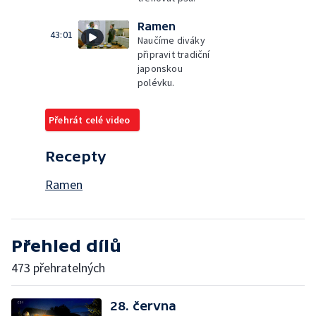
Ramen
43:01
Naučíme diváky
připravit tradiční
japonskou
polévku.
Přehrát celé video
Recepty
Ramen
Přehled dílů
473 přehratelných
28. června