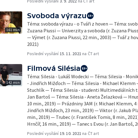
Poslední vysílání
3. 9. 2022
na ČT art
Svoboda výrazu
Téma: svoboda výrazu - o Tváři z hoven — Téma: svobo
161 min
Zuzana Piussi — Univerzity a svoboda (r. Zuzana Piussi
— Výmet (r. Zuzana Piussi, 22 min., 2003) — Tvář z hove
2021)
Poslední vysílání
15. 11. 2021
na ČT art
Filmová Silésia
Téma: Silesia - Lukáš Wodecki — Téma: Silesia - Mon
142 min
- Jindřich Mižďoch — Téma: Silesia - Michael Klemm 
Stuchlík — Téma: Silesia - studenti Multimediálních t
Jan Bartoš — Téma: Silesia - Aneta Želazková — Hnus
10 min., 2019) — Prázdniny 3AM (r. Michael Klemm, 4 
Jindřich Mižďoch, 23 min., 2019) — Viktor (r. Jakub Pl
min., 2019) — Trubec (r. František Tomis, 8 min., 202
Hrnčíř, 16 min., 2019) — Tanec s Evou (r. Jan Bartoš, 2
Poslední vysílání
19. 10. 2021
na ČT art