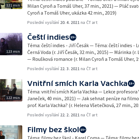
121 min
Milan Cyroň a Tomáš Uher, 37 min., 2021) — Pláč svat
Cyroň a Tomáš Uher, ukázka 42 min., 2019)
Poslední vysílání
20. 4. 2021
na ČT art
Čeští indies
Téma: čeští indies - Jiří Česák — Téma: čeští indies -
123 min
Černá Voda (r. Jiří Česák, 32 min., 2015) — Márinka (r.
— Roušková romance (r. Milan Cyroň a Tomáš Uher, 19
Poslední vysílání
22. 3. 2021
na ČT art
Vnitřní smích Karla Vachka
Téma: vnitřní smích Karla Vachka — Lekce profesora V
122 min
Janeček, 40 min., 2021) — Jak sehnat peníze na film
prof. Karla Vachka? (r. Helena Všetečková, 27 min., 20
Poslední vysílání
22. 2. 2021
na ČT art
Filmy bez škol
Téma: filmy bez škol - Karel Coma — Téma: filmy bez