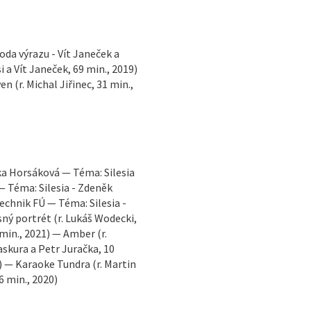
da výrazu - Vít Janeček a
 a Vít Janeček, 69 min., 2019)
n (r. Michal Jiřinec, 31 min.,
ika Horsáková — Téma: Silesia
— Téma: Silesia - Zdeněk
echnik FÚ — Téma: Silesia -
ný portrét (r. Lukáš Wodecki,
min., 2021) — Amber (r.
askura a Petr Juračka, 10
1) — Karaoke Tundra (r. Martin
6 min., 2020)