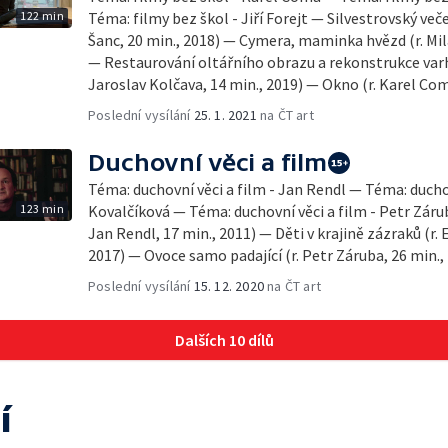
122 min
Téma: filmy bez škol - Jiří Forejt — Silvestrovský več
Šanc, 20 min., 2018) — Cymera, maminka hvězd (r. Mi
— Restaurování oltářního obrazu a rekonstrukce varha
Jaroslav Kolčava, 14 min., 2019) — Okno (r. Karel Com
Poslední vysílání
25. 1. 2021
na ČT art
Duchovní věci a film
Téma: duchovní věci a film - Jan Rendl — Téma: ducho
123 min
Kovalčíková — Téma: duchovní věci a film - Petr Záru
Jan Rendl, 17 min., 2011) — Děti v krajině zázraků (r.
2017) — Ovoce samo padající (r. Petr Záruba, 26 min.,
Poslední vysílání
15. 12. 2020
na ČT art
Dalších 10 dílů
í