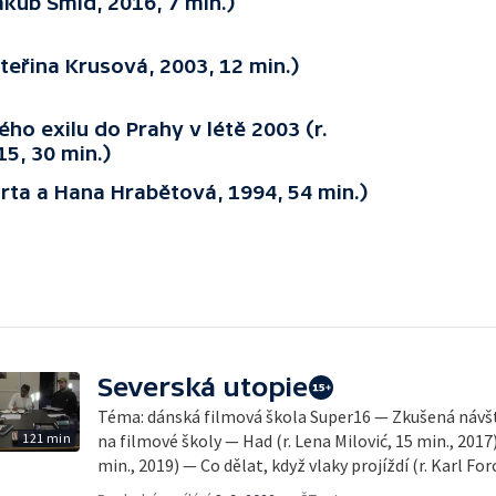
Jakub Šmíd, 2016, 7 min.)
ateřina Krusová, 2003, 12 min.)
ého exilu do Prahy v létě 2003 (r.
5, 30 min.)
árta a Hana Hrabětová, 1994, 54 min.)
Severská utopie
Téma: dánská filmová škola Super16 — Zkušená návšt
121 min
na filmové školy — Had (r. Lena Milović, 15 min., 2017)
min., 2019) — Co dělat, když vlaky projíždí (r. Karl F