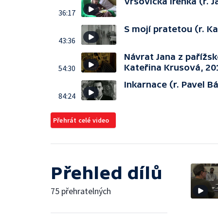
Vršovická Irenka (r. 
36:17
S mojí pratetou (r. K
43:36
Návrat Jana z pařížsk
Kateřina Krusová, 201
54:30
Inkarnace (r. Pavel B
84:24
Přehrát celé video
Přehled dílů
75 přehratelných