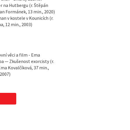
er na Hutbergu (r. Štěpán
lan Formánek, 13 min., 2020)
n v kostele v Kounicích (r.
a, 12 min., 2003)
vní věci a film - Ema
ba — Zkušenost exorcisty (r.
 Ema Kovalčíková, 37 min.,
 2007)