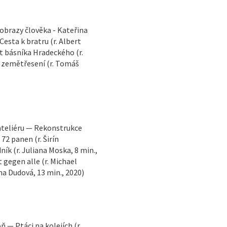
obrazy člověka - Kateřina
sta k bratru (r. Albert
ét básníka Hradeckého (r.
y zemětřesení (r. Tomáš
ateliéru — Rekonstrukce
 72 panen (r. Širín
ík (r. Juliana Moska, 8 min.,
gegen alle (r. Michael
na Dudová, 13 min., 2020)
 — Ptáci na kolejích (r.