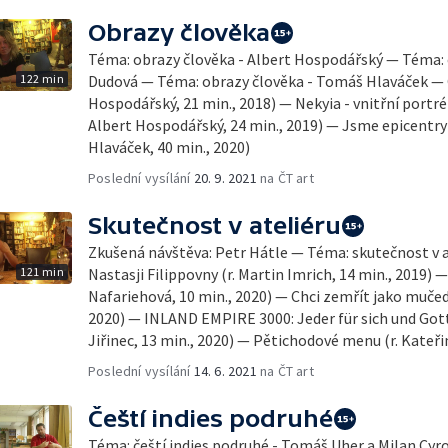
Obrazy člověka
Téma: obrazy člověka - Albert Hospodářský — Téma: 
122 min
Dudová — Téma: obrazy člověka - Tomáš Hlaváček — Ce
Hospodářský, 21 min., 2018) — Nekyia - vnitřní portr
Albert Hospodářský, 24 min., 2019) — Jsme epicentr
Hlaváček, 40 min., 2020)
Poslední vysílání
20. 9. 2021
na ČT art
Skutečnost v ateliéru
Zkušená návštěva: Petr Hátle — Téma: skutečnost v 
121 min
Nastasji Filippovny (r. Martin Imrich, 14 min., 2019) —
Nafariehová, 10 min., 2020) — Chci zemřít jako mučedn
2020) — INLAND EMPIRE 3000: Jeder für sich und Gott 
Jiřinec, 13 min., 2020) — Pětichodové menu (r. Kateři
Poslední vysílání
14. 6. 2021
na ČT art
Čeští indies podruhé
Téma: čeští indies podruhé - Tomáš Uher a Milan Cyroň