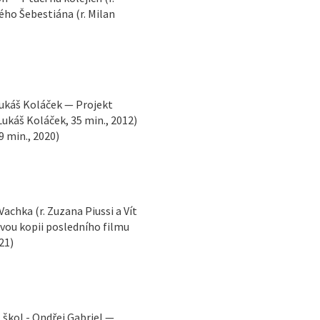
ého Šebestiána (r. Milan
 Lukáš Koláček — Projekt
 Lukáš Koláček, 35 min., 2012)
 min., 2020)
achka (r. Zuzana Piussi a Vít
ovou kopii posledního filmu
21)
 škol - Ondřej Gabriel —