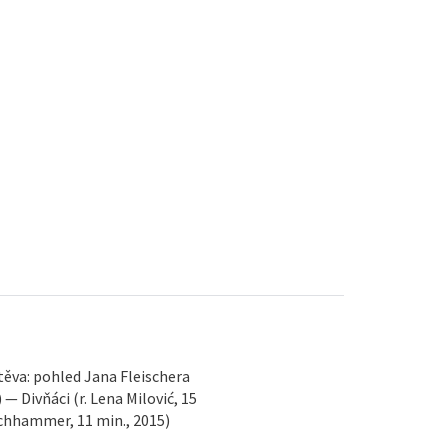
ěva: pohled Jana Fleischera
 — Divňáci (r. Lena Milović, 15
orchhammer, 11 min., 2015)