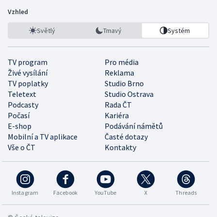
Vzhled
Světlý
Tmavý
Systém
TV program
Pro média
Živé vysílání
Reklama
TV poplatky
Studio Brno
Teletext
Studio Ostrava
Podcasty
Rada ČT
Počasí
Kariéra
E-shop
Podávání námětů
Mobilní a TV aplikace
Časté dotazy
Vše o ČT
Kontakty
Instagram
Facebook
YouTube
X
Threads