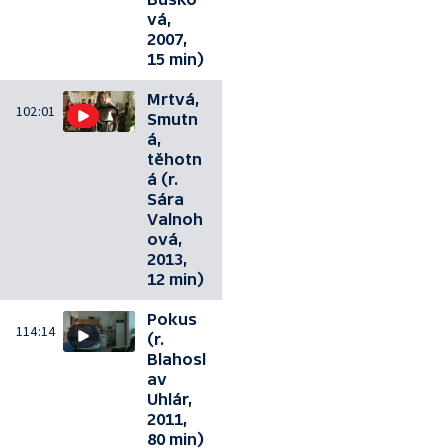
vá,
2007,
15 min)
Mrtvá,
102:01
Smutn
á,
těhotn
á (r.
Sára
Valnoh
ová,
2013,
12 min)
Pokus
114:14
(r.
Blahosl
av
Uhlár,
2011,
80 min)