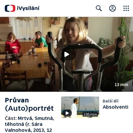
Close
Search
13 min
Průvan
Další díl
(Auto)portrét
Absolventi
195 min
Část:
Mrtvá, Smutná,
těhotná (r. Sára
Valnohová, 2013, 12