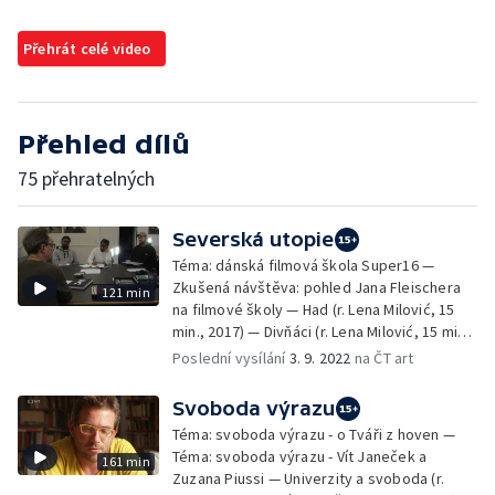
Přehrát celé video
Přehled dílů
75 přehratelných
Severská utopie
Téma: dánská filmová škola Super16 —
Zkušená návštěva: pohled Jana Fleischera
121 min
na filmové školy — Had (r. Lena Milović, 15
min., 2017) — Divňáci (r. Lena Milović, 15 min.,
2019) — Co dělat, když vlaky projíždí (r. Karl
Poslední vysílání
3. 9. 2022
na ČT art
Forchhammer, 11 min., 2015)
Svoboda výrazu
Téma: svoboda výrazu - o Tváři z hoven —
Téma: svoboda výrazu - Vít Janeček a
161 min
Zuzana Piussi — Univerzity a svoboda (r.