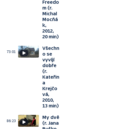
Freedo
m (r.
Michal
Mocňá
k,
2012,
20 min)
Všechn
73:01
o se
vyvíjí
dobře
(r.
Kateřin
a
Krejčo
vá,
2010,
13 min)
My dvě
86:23
(r. Jana
Buško