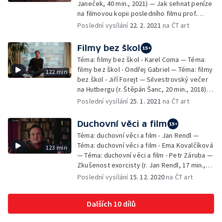
Janeček, 40 min., 2021) — Jak sehnat peníze
na filmovou kopii posledního filmu prof.
Karla Vachka? (r. Helena Všetečková, 27 min.,
Poslední vysílání
22. 2. 2021
na ČT art
2021)
Filmy bez škol
Téma: filmy bez škol - Karel Coma — Téma:
filmy bez škol - Ondřej Gabriel — Téma: filmy
122 min
bez škol - Jiří Forejt — Silvestrovský večer
na Hutbergu (r. Štěpán Šanc, 20 min., 2018) —
Cymera, maminka hvězd (r. Milan Formánek,
Poslední vysílání
25. 1. 2021
na ČT art
13 min., 2020) — Restaurování oltářního
obrazu a rekonstrukce varhan v kostele v
Duchovní věci a film
Kounicích (r. Jaroslav Kolčava, 14 min., 2019)
Téma: duchovní věci a film - Jan Rendl —
— Okno (r. Karel Coma, 12 min., 2003)
Téma: duchovní věci a film - Ema Kovalčíková
123 min
— Téma: duchovní věci a film - Petr Záruba —
Zkušenost exorcisty (r. Jan Rendl, 17 min.,
2011) — Děti v krajině zázraků (r. Ema
Poslední vysílání
15. 12. 2020
na ČT art
Kovalčíková, 37 min., 2017) — Ovoce samo
padající (r. Petr Záruba, 26 min., 2007)
Dalších 10 dílů