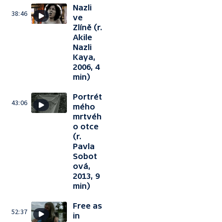
Nazli
38:46
ve
Zlíně (r.
Akile
Nazli
Kaya,
2006, 4
min)
Portrét
43:06
mého
mrtvéh
o otce
(r.
Pavla
Sobot
ová,
2013, 9
min)
Free as
52:37
in