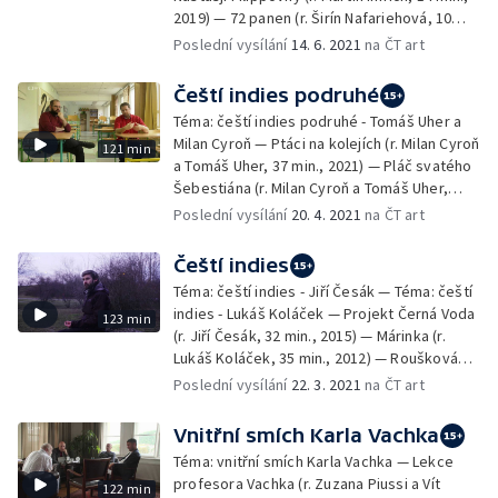
2019) — 72 panen (r. Širín Nafariehová, 10
min., 2020) — Chci zemřít jako mučedník (r.
Poslední vysílání
14. 6. 2021
na ČT art
Juliana Moska, 8 min., 2020) — INLAND EMPIRE
3000: Jeder für sich und Gott gegen alle (r.
Čeští indies podruhé
Michael Jiřinec, 13 min., 2020) —
Téma: čeští indies podruhé - Tomáš Uher a
Pětichodové menu (r. Kateřina Dudová, 13
Milan Cyroň — Ptáci na kolejích (r. Milan Cyroň
121 min
min., 2020)
a Tomáš Uher, 37 min., 2021) — Pláč svatého
Šebestiána (r. Milan Cyroň a Tomáš Uher,
ukázka 42 min., 2019)
Poslední vysílání
20. 4. 2021
na ČT art
Čeští indies
Téma: čeští indies - Jiří Česák — Téma: čeští
indies - Lukáš Koláček — Projekt Černá Voda
123 min
(r. Jiří Česák, 32 min., 2015) — Márinka (r.
Lukáš Koláček, 35 min., 2012) — Roušková
romance (r. Milan Cyroň a Tomáš Uher, 19
Poslední vysílání
22. 3. 2021
na ČT art
min., 2020)
Vnitřní smích Karla Vachka
Téma: vnitřní smích Karla Vachka — Lekce
profesora Vachka (r. Zuzana Piussi a Vít
122 min