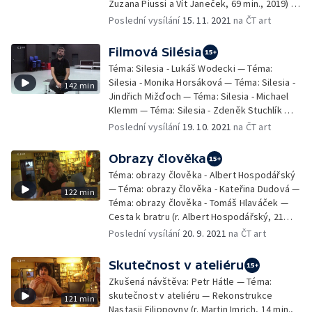
Zuzana Piussi a Vít Janeček, 69 min., 2019) —
Výmet (r. Zuzana Piussi, 22 min., 2003) — Tvář
Poslední vysílání
15. 11. 2021
na ČT art
z hoven (r. Michal Jiřinec, 31 min., 2021)
Filmová Silésia
Téma: Silesia - Lukáš Wodecki — Téma:
Silesia - Monika Horsáková — Téma: Silesia -
142 min
Jindřich Mižďoch — Téma: Silesia - Michael
Klemm — Téma: Silesia - Zdeněk Stuchlík —
Téma: Silesia - studenti Multimediálních
Poslední vysílání
19. 10. 2021
na ČT art
technik FÚ — Téma: Silesia - Jan Bartoš —
Téma: Silesia - Aneta Želazková — Hnusný
Obrazy člověka
portrét (r. Lukáš Wodecki, 10 min., 2019) —
Téma: obrazy člověka - Albert Hospodářský
Prázdniny 3AM (r. Michael Klemm, 4 min.,
— Téma: obrazy člověka - Kateřina Dudová —
122 min
2021) — Amber (r. Jindřich Mižďoch, 23 min.,
Téma: obrazy člověka - Tomáš Hlaváček —
2019) — Viktor (r. Jakub Plaskura a Petr
Cesta k bratru (r. Albert Hospodářský, 21
Juračka, 10 min., 2019) — Trubec (r. František
min., 2018) — Nekyia - vnitřní portrét básníka
Poslední vysílání
20. 9. 2021
na ČT art
Tomis, 8 min., 2021) — Karaoke Tundra (r.
Hradeckého (r. Albert Hospodářský, 24 min.,
Martin Hrnčíř, 16 min., 2019) — Tanec s Evou
2019) — Jsme epicentry zemětřesení (r.
(r. Jan Bartoš, 26 min., 2020)
Skutečnost v ateliéru
Tomáš Hlaváček, 40 min., 2020)
Zkušená návštěva: Petr Hátle — Téma:
skutečnost v ateliéru — Rekonstrukce
121 min
Nastasji Filippovny (r. Martin Imrich, 14 min.,