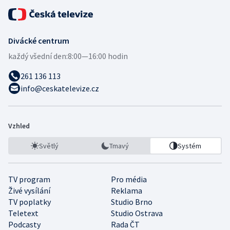
Divácké centrum
každý všední den:
8:00—16:00 hodin
261 136 113
info@ceskatelevize.cz
Vzhled
Světlý
Tmavý
Systém
TV program
Pro média
Živé vysílání
Reklama
TV poplatky
Studio Brno
Teletext
Studio Ostrava
Podcasty
Rada ČT