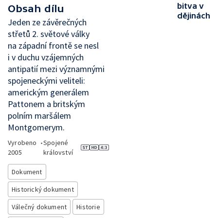
bitva v
Obsah dílu
dějinách
Jeden ze závěrečných
střetů 2. světové války
na západní frontě se nesl
i v duchu vzájemných
antipatií mezi významnými
spojeneckými veliteli:
americkým generálem
Pattonem a britským
polním maršálem
Montgomerym.
Vyrobeno
•
Spojené
2005
království
Dokument
Historický dokument
Válečný dokument
Historie