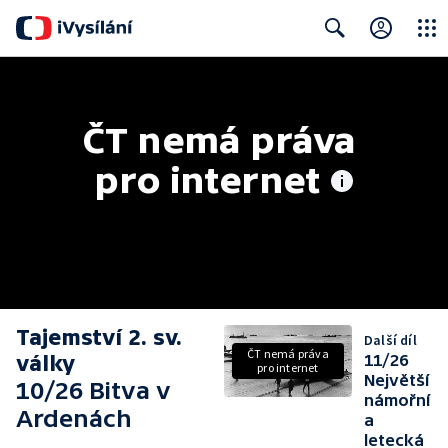
Close
Search
ČT nemá práva 
pro internet
Tajemství 2. sv.
Další díl
ČT nemá práva
války
11/26
pro internet
Největší
10/26 Bitva v
námořní
Ardenách
a
letecká