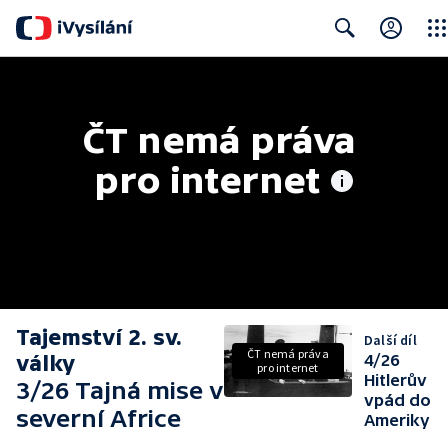
Clos
Search
ČT nemá práva 
pro internet
Tajemství 2. sv.
Další díl
ČT nemá práva
války
4/26
pro internet
Hitlerův
3/26 Tajná mise v
vpád do
severní Africe
Ameriky