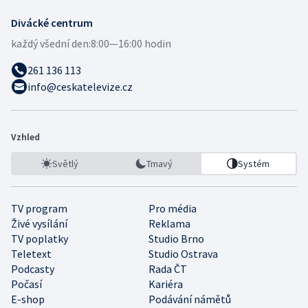
Divácké centrum
každý všední den:
8:00—16:00 hodin
261 136 113
info@ceskatelevize.cz
Vzhled
Světlý
Tmavý
Systém
TV program
Pro média
Živé vysílání
Reklama
TV poplatky
Studio Brno
Teletext
Studio Ostrava
Podcasty
Rada ČT
Počasí
Kariéra
E-shop
Podávání námětů