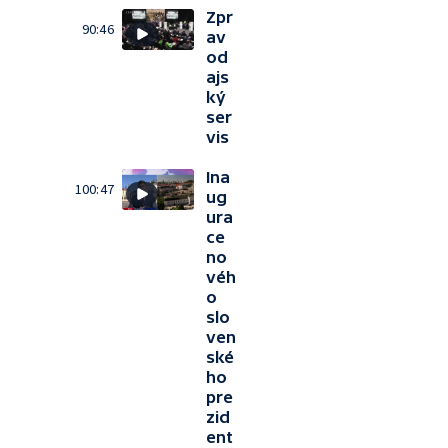
Zpr
90:46
av
od
ajs
ký
ser
vis
Ina
100:47
ug
ura
ce
no
véh
o
slo
ven
ské
ho
pre
zid
ent