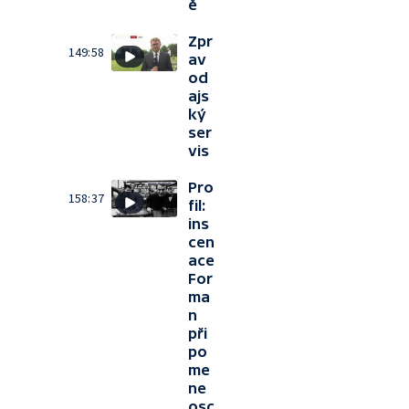
ě
Zpr
149:58
av
od
ajs
ký
ser
vis
Pro
158:37
fil:
ins
cen
ace
For
ma
n
při
po
me
ne
osc