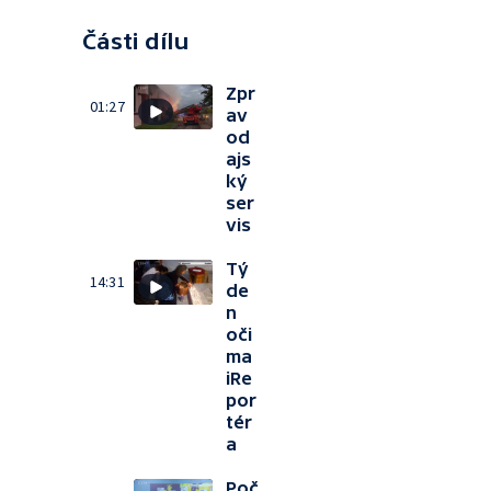
Části dílu
Zpr
01:27
av
od
ajs
ký
ser
vis
Tý
14:31
de
n
oči
ma
iRe
por
tér
a
Poč