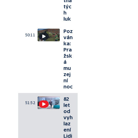
tna
týc
h
luk
Poz
50:11
ván
ka:
Pra
žsk
á
mu
zej
ní
noc
82
51:52
let
od
vyh
laz
ení
Lidi