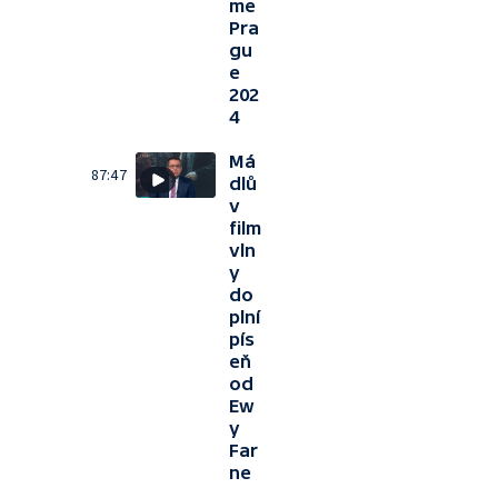
me
Pra
gu
e
202
4
Má
87:47
dlů
v
film
vln
y
do
plní
pís
eň
od
Ew
y
Far
ne