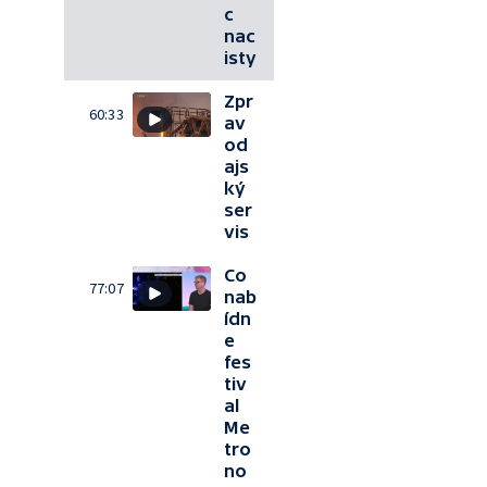
c
nac
isty
Zpr
60:33
av
od
ajs
ký
ser
vis
Co
77:07
nab
ídn
e
fes
tiv
al
Me
tro
no