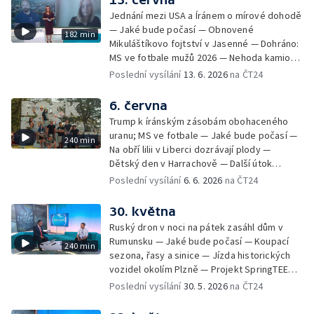
vody — Péče o rostliny v horkých dnech —
vody ke koupání v Praze — 11 českých škol
Cestovní pojištění do zahraničí — Festival
Jednání mezi USA a Íránem o mírové dohodě
s certifikátem Světová škola — Charitativní
Zlín žije 2026 — Vodní záchranáři v
— Jaké bude počasí — Obnovené
182 min
běh RUN4HELP — Jak se chovat v horkém
pohotovosti; Hlídky brněnských záchranářů
Mikuláštíkovo fojtství v Jasenné — Dohráno:
počasí — Olympiáda dětí a mládeže v Praze
kvůli ohňostroji
MS ve fotbale mužů 2026 — Nehoda kamionů
— Dobrovolníci uklízejí řeku Sázavu —
u Brna — V Bratislavě se narodila siamská
Poslední vysílání
13. 6. 2026
na ČT24
Koupání ve vodní nádrži Slezská Harta —
dvojčata — Černé ovce: pád do
Nalezení starší verze Stonehenge —
nezabezpečeného výkopu — Jak mluvit s
6. června
Collegium 1704 na festivalu Smetanova
dětmi o penězích — Novela zákona o střetu
Litomyšl — V Havlíčkově Brodě mají dům pro
Trump k íránským zásobám obohaceného
zájmů; Financování veřejnoprávních médií —
vlaštovky — Záchranáři radí, jak se chovat u
uranu; MS ve fotbale — Jaké bude počasí —
240 min
84 let od vyhlazení Lidic — Mezinárodní den
vody v horku
Na obří lilii v Liberci dozrávají plody —
povědomí o albinismu — Pořad Zkraje o
Dětský den v Harrachově — Další útok
fenoménu dobrovolných hasičů — První blok
medvěda na člověka na Slovensku — Černé
Poslední vysílání
6. 6. 2026
na ČT24
přístupových jednání s Ukrajinou — Polovina
ovce: reklamace použitého zboží — České
českých dětí není šťastná
tenisové výkony na Roland Garros —
30. května
Smrtelné nehody motorkářů na českých
Ruský dron v noci na pátek zasáhl dům v
silnicích — Mezinárodní festival nového
Rumunsku — Jaké bude počasí — Koupací
240 min
cirkusu Cirk-UFF — Ošetření po bodnutí
sezona, řasy a sinice — Jízda historických
hmyzem — 113. ročník veslařského závodu
vozidel okolím Plzně — Projekt SpringTEEN
Primátorky — Zelenskyj navrhl v dopise
— Černé ovce: komplikace při odletu na
Poslední vysílání
30. 5. 2026
na ČT24
Putinovi schůzku; Putin jednal se
dovolenou — Zdislavská pouť v Jablonném v
Schröderem — Jak se staví "město" Rock
Podještědí — Vědci rozluštili tzv. Borgovu