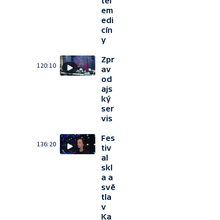
tel
em
edi
cín
y
Zpr
120:10
av
od
ajs
ký
ser
vis
Fes
136:20
tiv
al
skl
a a
svě
tla
v
Ka