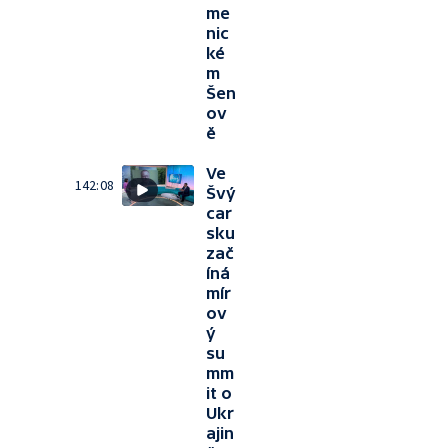
me
nic
ké
m
Šen
ov
ě
Ve
142:08
Švý
car
sku
zač
íná
mír
ov
ý
su
mm
it o
Ukr
ajin