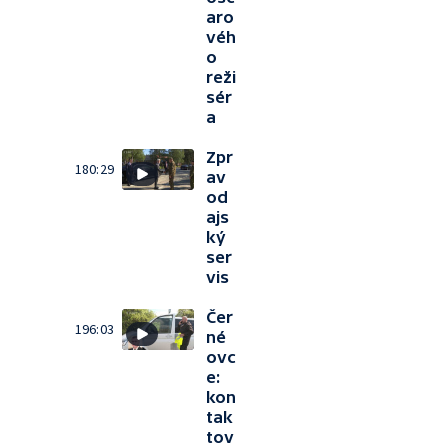
aro
véh
o
reži
sér
a
Zpr
180:29
av
od
ajs
ký
ser
vis
Čer
196:03
né
ovc
e:
kon
tak
tov