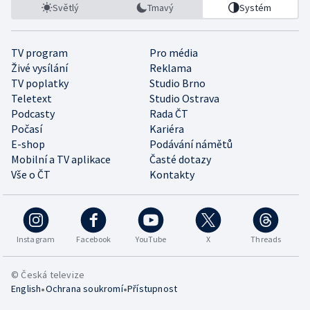
Světlý
Tmavý
Systém
TV program
Pro média
Živé vysílání
Reklama
TV poplatky
Studio Brno
Teletext
Studio Ostrava
Podcasty
Rada ČT
Počasí
Kariéra
E-shop
Podávání námětů
Mobilní a TV aplikace
Časté dotazy
Vše o ČT
Kontakty
Instagram
Facebook
YouTube
X
Threads
© Česká televize
•
•
English
Ochrana soukromí
Přístupnost