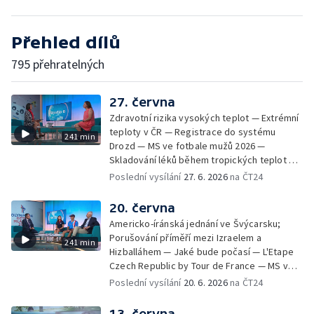
Přehled dílů
795 přehratelných
27. června
Zdravotní rizika vysokých teplot — Extrémní
teploty v ČR — Registrace do systému
241 min
Drozd — MS ve fotbale mužů 2026 —
Skladování léků během tropických teplot —
MFF KV: proměny vizuální identity v průběhu
Poslední vysílání
27. 6. 2026
na ČT24
let — Ranní samosběr česneku kvůli horku —
Jak se chovat v národních parcích a CHKO —
20. června
Festival Bystřička — Výjezdy záchranné
Americko-íránská jednání ve Švýcarsku;
služby kvůli vedrům; Příprava lékárničky na
Porušování příměří mezi Izraelem a
241 min
dovolenou; Body záchrany — Extrémní
Hizballáhem — Jaké bude počasí — L'Etape
teploty v Polsku a na Slovensku — Nový
Czech Republic by Tour de France — MS ve
způsob sledování růstu a chování korálů —
fotbale mužů 2026 — Světový den ALS —
Poslední vysílání
20. 6. 2026
na ČT24
Letní soutěž Déčka Operace abeceda —
Černé ovce: zamítnuté lázně — První
Filmové premiéry týdne — Zkraje: Léto u
samosběr česneku v Česku — Dobrá kvalita
13. června