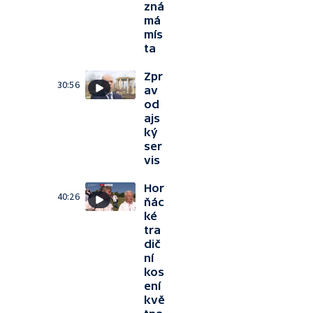
zná
má
mís
ta
Zpr
30:56
av
od
ajs
ký
ser
vis
Hor
40:26
ňác
ké
tra
dič
ní
kos
ení
kvě