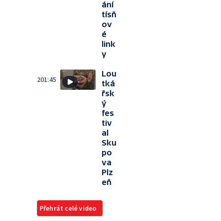
ání
tísň
ov
é
link
y
Lou
201:45
tká
řsk
ý
fes
tiv
al
Sku
po
va
Plz
eň
Přehrát celé video