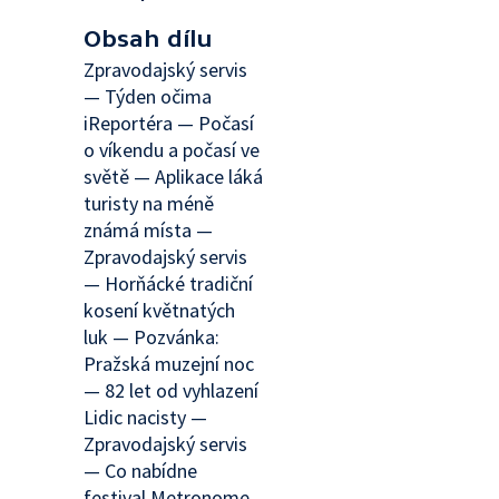
Obsah dílu
Zpravodajský servis
— Týden očima
iReportéra — Počasí
o víkendu a počasí ve
světě — Aplikace láká
turisty na méně
známá místa —
Zpravodajský servis
— Horňácké tradiční
kosení květnatých
luk — Pozvánka:
Pražská muzejní noc
— 82 let od vyhlazení
Lidic nacisty —
Zpravodajský servis
— Co nabídne
festival Metronome