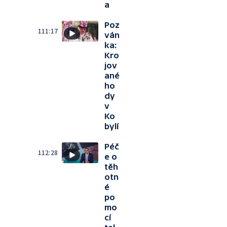
a
Poz
111:17
ván
ka:
Kro
jov
ané
ho
dy
v
Ko
bylí
Péč
112:28
e o
těh
otn
é
po
mo
cí