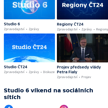
dostaly do Evropy — Markomania 2026 —
Norbertinské slavnosti ve Strahovském
klášteře
Studio 6
Regiony ČT24
Zpravodajství
Zprávy
Zpravodajství
Zprávy
Region
Studio ČT24
Projev předsedy vlády
Zpravodajství
Zprávy
Diskuze
Petra Fialy
Zpravodajství
Projev
Studio 6 víkend
na sociálních
sítích