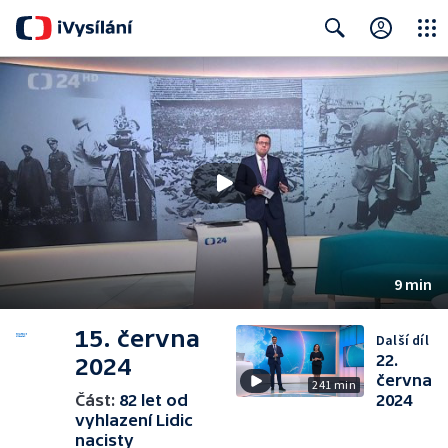
Close
Search
9 min
15. června
Další díl
22.
2024
června
241 min
Část:
82 let od
2024
vyhlazení Lidic
nacisty