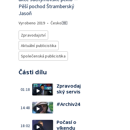
Pěší pochod Štramberský
Jasoň
Vyrobeno
2019
•
Česko
Zpravodajství
Aktuální publicistika
Společenská publicistika
Části dílu
Zpravodaj
01:18
ský servis
#Archiv24
14:48
Počasí o
18:02
víkendu