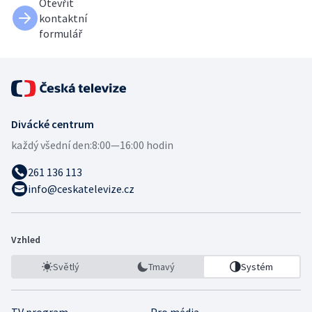
Otevřít
kontaktní
formulář
Divácké centrum
každý všední den:
8:00—16:00 hodin
261 136 113
info@ceskatelevize.cz
Vzhled
Světlý
Tmavý
Systém
TV program
Pro média