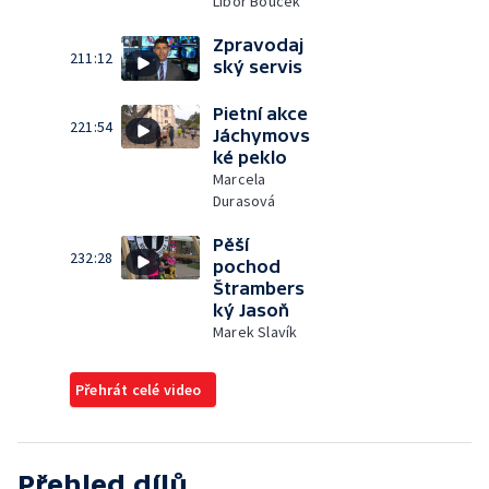
Libor Bouček
Zpravodaj
211:12
ský servis
Pietní akce
221:54
Jáchymovs
ké peklo
Marcela
Durasová
Pěší
232:28
pochod
Štrambers
ký Jasoň
Marek Slavík
Přehrát celé video
Přehled dílů