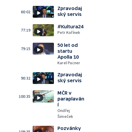
Zpravodaj
60:02
ský servis
#Kultura24
77:19
Petr Kořínek
50 let od
79:15
startu
Apolla 10
Karel Pacner
Zpravodaj
90:32
ský servis
MČR v
100:35
paraplaván
í
Ondřej
Šimeček
Pozvánky
109:35