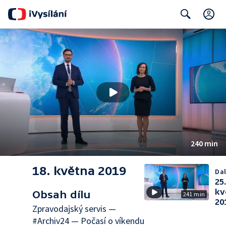
C
Search
240 min
18. května 2019
Dal
25
kv
Obsah dílu
241 min
20
Zpravodajský servis —
#Archiv24 — Počasí o víkendu