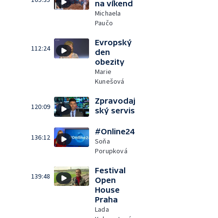
na víkend
Michaela
Paučo
Evropský
112:24
den
obezity
Marie
Kunešová
Zpravodaj
120:09
ský servis
#Online24
136:12
Soňa
Porupková
Festival
139:48
Open
House
Praha
Lada