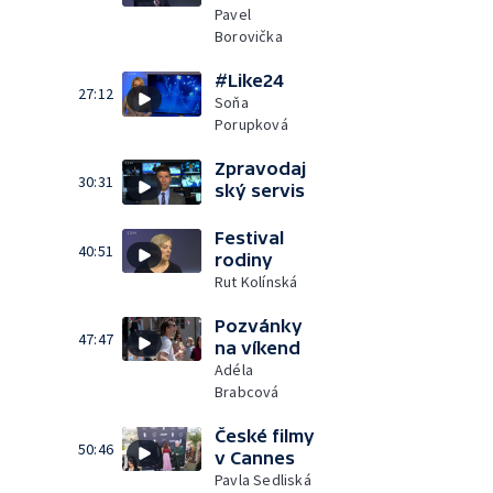
Pavel
Borovička
#Like24
27:12
Soňa
Porupková
Zpravodaj
30:31
ský servis
Festival
40:51
rodiny
Rut Kolínská
Pozvánky
47:47
na víkend
Adéla
Brabcová
České filmy
50:46
v Cannes
Pavla Sedliská