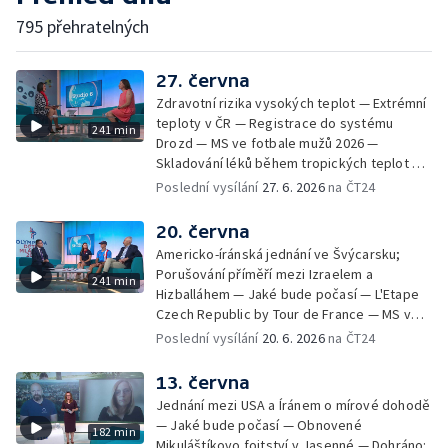
795 přehratelných
27. června
Zdravotní rizika vysokých teplot — Extrémní
teploty v ČR — Registrace do systému
241 min
Drozd — MS ve fotbale mužů 2026 —
Skladování léků během tropických teplot —
MFF KV: proměny vizuální identity v průběhu
Poslední vysílání
27. 6. 2026
na ČT24
let — Ranní samosběr česneku kvůli horku —
Jak se chovat v národních parcích a CHKO —
20. června
Festival Bystřička — Výjezdy záchranné
Americko-íránská jednání ve Švýcarsku;
služby kvůli vedrům; Příprava lékárničky na
Porušování příměří mezi Izraelem a
241 min
dovolenou; Body záchrany — Extrémní
Hizballáhem — Jaké bude počasí — L'Etape
teploty v Polsku a na Slovensku — Nový
Czech Republic by Tour de France — MS ve
způsob sledování růstu a chování korálů —
fotbale mužů 2026 — Světový den ALS —
Poslední vysílání
20. 6. 2026
na ČT24
Letní soutěž Déčka Operace abeceda —
Černé ovce: zamítnuté lázně — První
Filmové premiéry týdne — Zkraje: Léto u
samosběr česneku v Česku — Dobrá kvalita
13. června
vody — Péče o rostliny v horkých dnech —
vody ke koupání v Praze — 11 českých škol
Cestovní pojištění do zahraničí — Festival
Jednání mezi USA a Íránem o mírové dohodě
s certifikátem Světová škola — Charitativní
Zlín žije 2026 — Vodní záchranáři v
— Jaké bude počasí — Obnovené
182 min
běh RUN4HELP — Jak se chovat v horkém
pohotovosti; Hlídky brněnských záchranářů
Mikuláštíkovo fojtství v Jasenné — Dohráno: