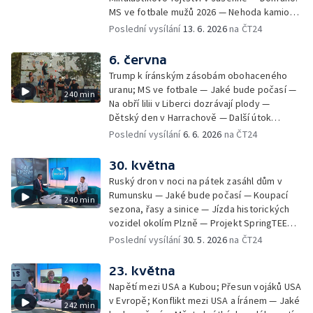
počasí — Olympiáda dětí a mládeže v Praze
kvůli ohňostroji
MS ve fotbale mužů 2026 — Nehoda kamionů
— Dobrovolníci uklízejí řeku Sázavu —
u Brna — V Bratislavě se narodila siamská
Poslední vysílání
13. 6. 2026
na ČT24
Koupání ve vodní nádrži Slezská Harta —
dvojčata — Černé ovce: pád do
Nalezení starší verze Stonehenge —
nezabezpečeného výkopu — Jak mluvit s
6. června
Collegium 1704 na festivalu Smetanova
dětmi o penězích — Novela zákona o střetu
Litomyšl — V Havlíčkově Brodě mají dům pro
Trump k íránským zásobám obohaceného
zájmů; Financování veřejnoprávních médií —
vlaštovky — Záchranáři radí, jak se chovat u
uranu; MS ve fotbale — Jaké bude počasí —
240 min
84 let od vyhlazení Lidic — Mezinárodní den
vody v horku
Na obří lilii v Liberci dozrávají plody —
povědomí o albinismu — Pořad Zkraje o
Dětský den v Harrachově — Další útok
fenoménu dobrovolných hasičů — První blok
medvěda na člověka na Slovensku — Černé
Poslední vysílání
6. 6. 2026
na ČT24
přístupových jednání s Ukrajinou — Polovina
ovce: reklamace použitého zboží — České
českých dětí není šťastná
tenisové výkony na Roland Garros —
30. května
Smrtelné nehody motorkářů na českých
Ruský dron v noci na pátek zasáhl dům v
silnicích — Mezinárodní festival nového
Rumunsku — Jaké bude počasí — Koupací
240 min
cirkusu Cirk-UFF — Ošetření po bodnutí
sezona, řasy a sinice — Jízda historických
hmyzem — 113. ročník veslařského závodu
vozidel okolím Plzně — Projekt SpringTEEN
Primátorky — Zelenskyj navrhl v dopise
— Černé ovce: komplikace při odletu na
Poslední vysílání
30. 5. 2026
na ČT24
Putinovi schůzku; Putin jednal se
dovolenou — Zdislavská pouť v Jablonném v
Schröderem — Jak se staví "město" Rock
Podještědí — Vědci rozluštili tzv. Borgovu
23. května
for People — Den otevřených dveří
šifru — Festival Karoliny Světlé —
Archeologického centra Olomouc —
Napětí mezi USA a Kubou; Přesun vojáků USA
Roztroušenou sklerózu se daří zachytit včas
Blahořečení kněží Buly a Drboly — Bahna
v Evropě; Konflikt mezi USA a Íránem — Jaké
242 min
— Pořad Zkraje o černých stavbách —
2026: defilé historické vojenské techniky