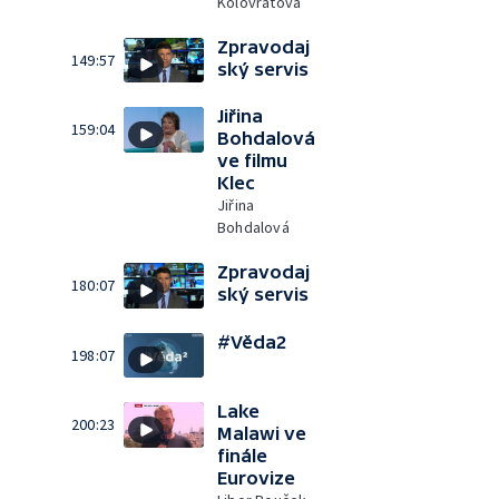
Kolovratová
Zpravodaj
149:57
ský servis
Jiřina
159:04
Bohdalová
ve filmu
Klec
Jiřina
Bohdalová
Zpravodaj
180:07
ský servis
#Věda2
198:07
Lake
200:23
Malawi ve
finále
Eurovize