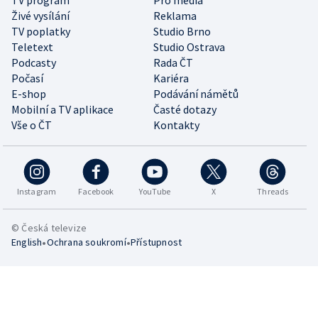
Živé vysílání
Reklama
TV poplatky
Studio Brno
Teletext
Studio Ostrava
Podcasty
Rada ČT
Počasí
Kariéra
E-shop
Podávání námětů
Mobilní a TV aplikace
Časté dotazy
Vše o ČT
Kontakty
Instagram
Facebook
YouTube
X
Threads
© Česká televize
•
•
English
Ochrana soukromí
Přístupnost