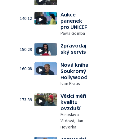
Aukce
140:12
panenek
pro UNICEF
Pavla Gomba
Zpravodaj
150:29
ský servis
Nová kniha
160:08
Soukromý
Hollywood
Ivan Kraus
Vědci měří
173:39
kvalitu
ovzduší
Miroslava
Vildová, Jan
Hovorka