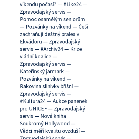
víkendu počasí? — #Like24 —
Zpravodajský servis —
Pomoc osamělým seniorům
— Pozvánky na víkend — Češi
zachraňují deštný prales v
Ekvádoru — Zpravodajský
servis — #Archiv24 — Krize
vládní koalice —
Zpravodajský servis —
Kateřinský jarmark —
Pozvánky na víkend —
Rakovina slinivky břišní —
Zpravodajský servis —
#Kultura24 — Aukce panenek
pro UNICEF — Zpravodajský
servis — Nová kniha
Soukromý Hollywood —
Vědci měří kvalitu ovzduší —
Zpravodajský servis —