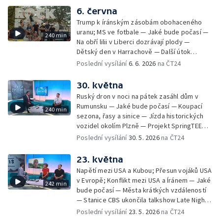
Nalezení starší verze Stonehenge —
nezabezpečeného výkopu — Jak mluvit s
6. června
Collegium 1704 na festivalu Smetanova
dětmi o penězích — Novela zákona o střetu
Litomyšl — V Havlíčkově Brodě mají dům pro
Trump k íránským zásobám obohaceného
zájmů; Financování veřejnoprávních médií —
vlaštovky — Záchranáři radí, jak se chovat u
uranu; MS ve fotbale — Jaké bude počasí —
240 min
84 let od vyhlazení Lidic — Mezinárodní den
vody v horku
Na obří lilii v Liberci dozrávají plody —
povědomí o albinismu — Pořad Zkraje o
Dětský den v Harrachově — Další útok
fenoménu dobrovolných hasičů — První blok
medvěda na člověka na Slovensku — Černé
Poslední vysílání
6. 6. 2026
na ČT24
přístupových jednání s Ukrajinou — Polovina
ovce: reklamace použitého zboží — České
českých dětí není šťastná
tenisové výkony na Roland Garros —
30. května
Smrtelné nehody motorkářů na českých
Ruský dron v noci na pátek zasáhl dům v
silnicích — Mezinárodní festival nového
Rumunsku — Jaké bude počasí — Koupací
240 min
cirkusu Cirk-UFF — Ošetření po bodnutí
sezona, řasy a sinice — Jízda historických
hmyzem — 113. ročník veslařského závodu
vozidel okolím Plzně — Projekt SpringTEEN
Primátorky — Zelenskyj navrhl v dopise
— Černé ovce: komplikace při odletu na
Poslední vysílání
30. 5. 2026
na ČT24
Putinovi schůzku; Putin jednal se
dovolenou — Zdislavská pouť v Jablonném v
Schröderem — Jak se staví "město" Rock
Podještědí — Vědci rozluštili tzv. Borgovu
23. května
for People — Den otevřených dveří
šifru — Festival Karoliny Světlé —
Archeologického centra Olomouc —
Napětí mezi USA a Kubou; Přesun vojáků USA
Roztroušenou sklerózu se daří zachytit včas
Blahořečení kněží Buly a Drboly — Bahna
v Evropě; Konflikt mezi USA a Íránem — Jaké
242 min
— Pořad Zkraje o černých stavbách —
2026: defilé historické vojenské techniky
bude počasí — Města krátkých vzdáleností
Dohoda o prodloužení příměří mezi USA a
— Stanice CBS ukončila talkshow Late Night
Íránem — Příběhy z pitevny: povolání
— Obnova historického větrného mlýna u
Poslední vysílání
23. 5. 2026
na ČT24
soudního znalce — Mezi ploty 2026 — Velký
Bílovce — Černé ovce: jak poznat falešného