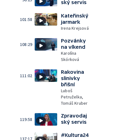
ský servis
Kateřinský
101:58
jarmark
Irena Krejsová
Pozvánky
108:29
na víkend
Karolína
Skórková
Rakovina
111:02
slinivky
břišní
Luboš
Petruželka,
Tomáš Kruber
Zpravodaj
119:58
ský servis
#Kultura24
137:17