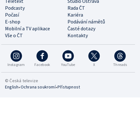
Teletext
Studio Ostrava
Podcasty
Rada ČT
Počasí
Kariéra
E-shop
Podávání námětů
Mobilní a TV aplikace
Časté dotazy
Vše o ČT
Kontakty
Instagram
Facebook
YouTube
X
Threads
© Česká televize
•
•
English
Ochrana soukromí
Přístupnost