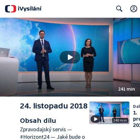
Search
241 min
24. listopadu 2018
Dal
1.
pr
Obsah dílu
240 min
20
Zpravodajský servis —
#Horizont24 — Jaké bude o