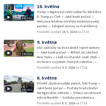
jezdecký den v Kladrubech — Běh pro
bankéře — Vědci objasňují zmizení
16. května
Paraple — LAVRS Market — Preventivní akce
Franklinovy expedice — Bezpečnostní
Kolama dolů
Trump: v Nigérii byl zabit velitel IS; Návštěva
konference Globsec — Evropský den
D. Trumpa v Číně — Jaké bude počasí —
241 min
chráněných území v českých NP — Dálková
Hamzova léčebna otevřela modernizovaný
turistika: jak nepřecenit své síly — Čeští
pavilon — Zahájení sezony ve Františkových
hokejisté se utkají se Slováky — Zelenskyj
Lázních — Pochod Praha–Prčice — Černé
Poslední vysílání
16. 5. 2026
na ČT24
se zúčastní summitu NATO v Ankaře —
ovce: černá skládka — Salon ZUŠ na
Phonopolis: digitální hra stvořená z kartonu
Pražském jaru — Brigády na léto —
9. května
— Kanadská Alberta uvažuje o nezávislosti
Autobusový den PID na Letné — Hypertenze
— Dny soukromých hradů a zámků —
USA zaútočily na dva íránské ropné tankery
už není jen chorobou seniorů — Zkraje:
Prevence před vznikem požárů — Pohneme
— Jaké bude počasí — 400 let od založení
240 min
česko-slovensko-polské trojmezí — Ruská
Karlovarským krajem
New Yorku — Lodě na vltavské vodě 2026 —
agrese na Ukrajině a výměna zajatců —
Archivace a výzkum českých videoher —
Odcizená lebka svaté Zdislavy nalezena —
Černé ovce: vyúčtování energií — Vztahy
Poslední vysílání
9. 5. 2026
na ČT24
100 let Domu umění v Ostravě — Měření
prezidenta a vlády — Pokus o rekord v
kvality doplňků stravy — Open House Brno —
přepravě vody — Kempy zahajují sezonu —
8. května
Festival Železné cyklotrasy — MS v ledním
Trabi Český ráj Jinolice — Aktivita klíšťat
hokeji
Příměří zůstává nadále platné, řekl Trump —
prudce roste — Začala Sarkandrovská pouť
Jaké bude počasí — Pražský hrad otevřel
181 min
smíření — Třídenní klid zbraní mezi Ruskem a
Hartigovskou zahradu — Oslavy osvobození
Ukrajinou — Jak začít s běháním — Ustavující
města Manětín — Schůzka prezidenta a
schůze nového maďarského parlamentu;
premiéra k summitu NATO — 81 let od konce
Poslední vysílání
8. 5. 2026
na ČT24
Fico se setká s Putinem — Účast ruských