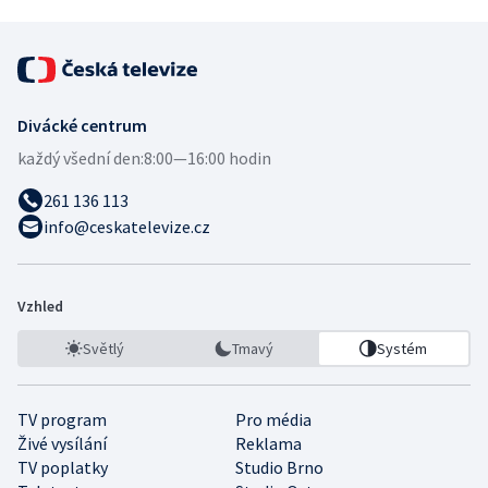
Divácké centrum
každý všední den:
8:00—16:00 hodin
261 136 113
info@ceskatelevize.cz
Vzhled
Světlý
Tmavý
Systém
TV program
Pro média
Živé vysílání
Reklama
TV poplatky
Studio Brno