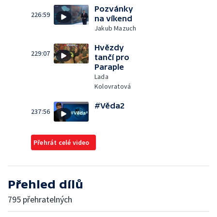
Pozvánky
226:59
na víkend
Jakub Mazuch
Hvězdy
229:07
tančí pro
Paraple
Lada
Kolovratová
#Věda2
237:56
Přehrát celé video
Přehled dílů
795 přehratelných