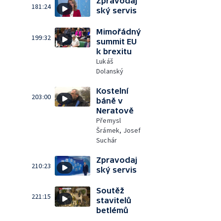
Zpravodaj
181:24
ský servis
Mimořádný
199:32
summit EU
k brexitu
Lukáš
Dolanský
Kostelní
203:00
báně v
Neratově
Přemysl
Šrámek, Josef
Suchár
Zpravodaj
210:23
ský servis
Soutěž
221:15
stavitelů
betlémů