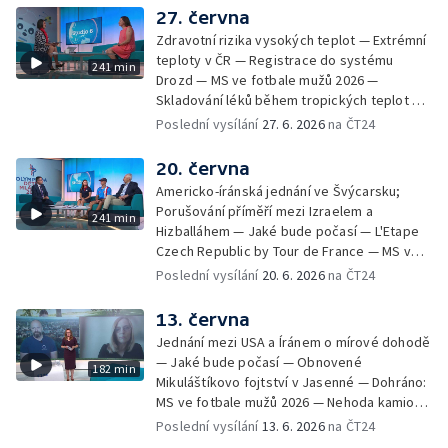
27. června
Zdravotní rizika vysokých teplot — Extrémní
teploty v ČR — Registrace do systému
241 min
Drozd — MS ve fotbale mužů 2026 —
Skladování léků během tropických teplot —
MFF KV: proměny vizuální identity v průběhu
Poslední vysílání
27. 6. 2026
na ČT24
let — Ranní samosběr česneku kvůli horku —
Jak se chovat v národních parcích a CHKO —
20. června
Festival Bystřička — Výjezdy záchranné
Americko-íránská jednání ve Švýcarsku;
služby kvůli vedrům; Příprava lékárničky na
Porušování příměří mezi Izraelem a
241 min
dovolenou; Body záchrany — Extrémní
Hizballáhem — Jaké bude počasí — L'Etape
teploty v Polsku a na Slovensku — Nový
Czech Republic by Tour de France — MS ve
způsob sledování růstu a chování korálů —
fotbale mužů 2026 — Světový den ALS —
Poslední vysílání
20. 6. 2026
na ČT24
Letní soutěž Déčka Operace abeceda —
Černé ovce: zamítnuté lázně — První
Filmové premiéry týdne — Zkraje: Léto u
samosběr česneku v Česku — Dobrá kvalita
13. června
vody — Péče o rostliny v horkých dnech —
vody ke koupání v Praze — 11 českých škol
Cestovní pojištění do zahraničí — Festival
Jednání mezi USA a Íránem o mírové dohodě
s certifikátem Světová škola — Charitativní
Zlín žije 2026 — Vodní záchranáři v
— Jaké bude počasí — Obnovené
182 min
běh RUN4HELP — Jak se chovat v horkém
pohotovosti; Hlídky brněnských záchranářů
Mikuláštíkovo fojtství v Jasenné — Dohráno:
počasí — Olympiáda dětí a mládeže v Praze
kvůli ohňostroji
MS ve fotbale mužů 2026 — Nehoda kamionů
— Dobrovolníci uklízejí řeku Sázavu —
u Brna — V Bratislavě se narodila siamská
Poslední vysílání
13. 6. 2026
na ČT24
Koupání ve vodní nádrži Slezská Harta —
dvojčata — Černé ovce: pád do