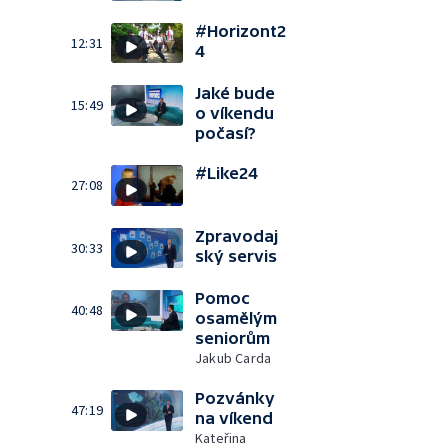
#Horizont2
12:31
4
Jaké bude
15:49
o víkendu
počasí?
#Like24
27:08
Zpravodaj
30:33
ský servis
Pomoc
40:48
osamělým
seniorům
Jakub Carda
Pozvánky
47:19
na víkend
Kateřina