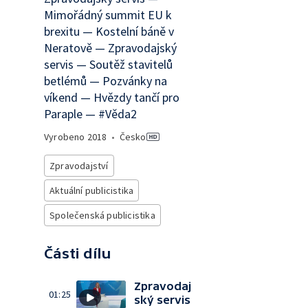
Mimořádný summit EU k
brexitu — Kostelní báně v
Neratově — Zpravodajský
servis — Soutěž stavitelů
betlémů — Pozvánky na
víkend — Hvězdy tančí pro
Paraple — #Věda2
Vyrobeno
2018
•
Česko
Zpravodajství
Aktuální publicistika
Společenská publicistika
Části dílu
Zpravodaj
01:25
ský servis