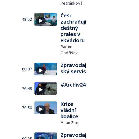
Petránková
Češi
48:52
zachraňují
deštný
prales v
Ekvádoru
Radim
Ondříšek
Zpravodaj
60:07
ský servis
#Archiv24
76:49
Krize
79:50
vládní
koalice
Milan Znoj
Zpravodaj
90:25