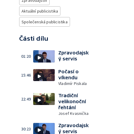
Zpravodajství
Aktuální publicistika
Společenská publicistika
Části dílu
Zpravodajsk
01:20
ý servis
Počasí o
15:46
víkendu
Vladimír Piskala
Tradiční
22:49
velikonoční
řehtání
Josef Kvasnička
Zpravodajsk
30:23
ý servis