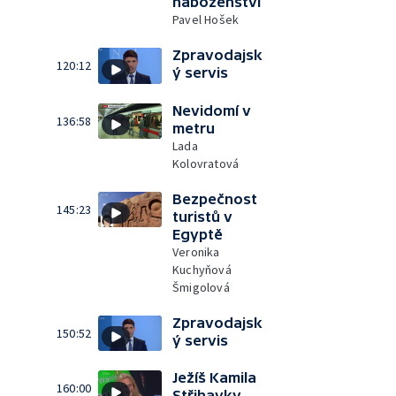
náboženství
Pavel Hošek
Zpravodajsk
120:12
ý servis
Nevidomí v
136:58
metru
Lada
Kolovratová
Bezpečnost
145:23
turistů v
Egyptě
Veronika
Kuchyňová
Šmigolová
Zpravodajsk
150:52
ý servis
Ježíš Kamila
160:00
Střihavky