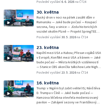
medvěda na člověka na Slovensku — Černé
Poslední vysílání
6. 6. 2026
na ČT24
přístupových jednání s Ukrajinou — Polovina
ovce: reklamace použitého zboží — České
českých dětí není šťastná
tenisové výkony na Roland Garros —
30. května
Smrtelné nehody motorkářů na českých
Ruský dron v noci na pátek zasáhl dům v
silnicích — Mezinárodní festival nového
Rumunsku — Jaké bude počasí — Koupací
240 min
cirkusu Cirk-UFF — Ošetření po bodnutí
sezona, řasy a sinice — Jízda historických
hmyzem — 113. ročník veslařského závodu
vozidel okolím Plzně — Projekt SpringTEEN
Primátorky — Zelenskyj navrhl v dopise
— Černé ovce: komplikace při odletu na
Poslední vysílání
30. 5. 2026
na ČT24
Putinovi schůzku; Putin jednal se
dovolenou — Zdislavská pouť v Jablonném v
Schröderem — Jak se staví "město" Rock
Podještědí — Vědci rozluštili tzv. Borgovu
23. května
for People — Den otevřených dveří
šifru — Festival Karoliny Světlé —
Archeologického centra Olomouc —
Napětí mezi USA a Kubou; Přesun vojáků USA
Roztroušenou sklerózu se daří zachytit včas
Blahořečení kněží Buly a Drboly — Bahna
v Evropě; Konflikt mezi USA a Íránem — Jaké
242 min
— Pořad Zkraje o černých stavbách —
2026: defilé historické vojenské techniky
bude počasí — Města krátkých vzdáleností
Dohoda o prodloužení příměří mezi USA a
— Stanice CBS ukončila talkshow Late Night
Íránem — Příběhy z pitevny: povolání
— Obnova historického větrného mlýna u
Poslední vysílání
23. 5. 2026
na ČT24
soudního znalce — Mezi ploty 2026 — Velký
Bílovce — Černé ovce: jak poznat falešného
jezdecký den v Kladrubech — Běh pro
bankéře — Vědci objasňují zmizení
16. května
Paraple — LAVRS Market — Preventivní akce
Franklinovy expedice — Bezpečnostní
Kolama dolů
Trump: v Nigérii byl zabit velitel IS; Návštěva
konference Globsec — Evropský den
D. Trumpa v Číně — Jaké bude počasí —
241 min
chráněných území v českých NP — Dálková
Hamzova léčebna otevřela modernizovaný
turistika: jak nepřecenit své síly — Čeští
pavilon — Zahájení sezony ve Františkových
hokejisté se utkají se Slováky — Zelenskyj