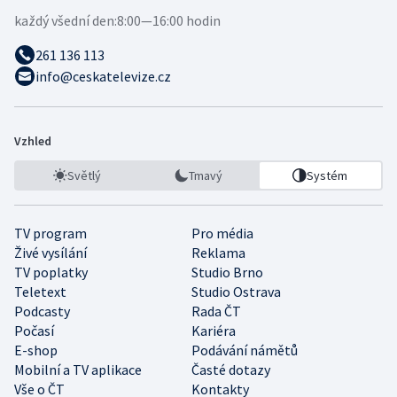
každý všední den:
8:00—16:00 hodin
261 136 113
info@ceskatelevize.cz
Vzhled
Světlý
Tmavý
Systém
TV program
Pro média
Živé vysílání
Reklama
TV poplatky
Studio Brno
Teletext
Studio Ostrava
Podcasty
Rada ČT
Počasí
Kariéra
E-shop
Podávání námětů
Mobilní a TV aplikace
Časté dotazy
Vše o ČT
Kontakty