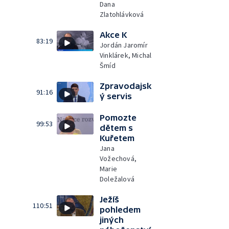
Dana
Zlatohlávková
Akce K
83:19
Jordán Jaromír
Vinklárek, Michal
Šmíd
Zpravodajsk
91:16
ý servis
Pomozte
99:53
dětem s
Kuřetem
Jana
Vožechová,
Marie
Doležalová
Ježíš
110:51
pohledem
jiných