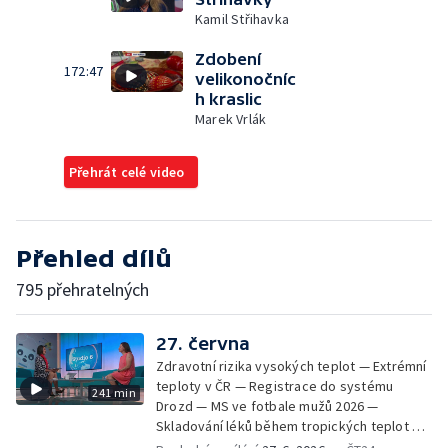
Kamil Střihavka
Zdobení
172:47
velikonočníc
h kraslic
Marek Vrlák
Přehrát celé video
Přehled dílů
795 přehratelných
27. června
Zdravotní rizika vysokých teplot — Extrémní
teploty v ČR — Registrace do systému
241 min
Drozd — MS ve fotbale mužů 2026 —
Skladování léků během tropických teplot —
MFF KV: proměny vizuální identity v průběhu