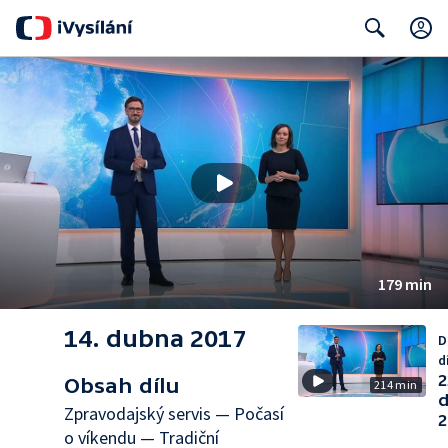
Search
179 min
14. dubna 2017
D
d
2
Obsah dílu
214 min
d
Zpravodajský servis — Počasí
2
o víkendu — Tradiční