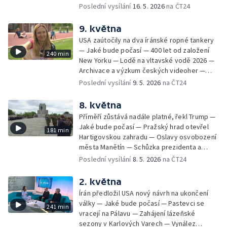
Lázních — Pochod Praha–Prčice — Černé
Poslední vysílání
16. 5. 2026
na ČT24
se zúčastní summitu NATO v Ankaře —
ovce: černá skládka — Salon ZUŠ na
Phonopolis: digitální hra stvořená z kartonu
Pražském jaru — Brigády na léto —
9. května
— Kanadská Alberta uvažuje o nezávislosti
Autobusový den PID na Letné — Hypertenze
— Dny soukromých hradů a zámků —
USA zaútočily na dva íránské ropné tankery
už není jen chorobou seniorů — Zkraje:
Prevence před vznikem požárů — Pohneme
— Jaké bude počasí — 400 let od založení
240 min
česko-slovensko-polské trojmezí — Ruská
Karlovarským krajem
New Yorku — Lodě na vltavské vodě 2026 —
agrese na Ukrajině a výměna zajatců —
Archivace a výzkum českých videoher —
Odcizená lebka svaté Zdislavy nalezena —
Černé ovce: vyúčtování energií — Vztahy
Poslední vysílání
9. 5. 2026
na ČT24
100 let Domu umění v Ostravě — Měření
prezidenta a vlády — Pokus o rekord v
kvality doplňků stravy — Open House Brno —
přepravě vody — Kempy zahajují sezonu —
8. května
Festival Železné cyklotrasy — MS v ledním
Trabi Český ráj Jinolice — Aktivita klíšťat
hokeji
Příměří zůstává nadále platné, řekl Trump —
prudce roste — Začala Sarkandrovská pouť
Jaké bude počasí — Pražský hrad otevřel
181 min
smíření — Třídenní klid zbraní mezi Ruskem a
Hartigovskou zahradu — Oslavy osvobození
Ukrajinou — Jak začít s běháním — Ustavující
města Manětín — Schůzka prezidenta a
schůze nového maďarského parlamentu;
premiéra k summitu NATO — 81 let od konce
Poslední vysílání
8. 5. 2026
na ČT24
Fico se setká s Putinem — Účast ruských
2. světové války v Evropě — Berenika
umělců na Bienále umění — Festival kutilství
Kohoutová o mateřství a sebepřijetí — David
2. května
a inovací — Otevírání pramenů v
Attenborough slaví 100 let — Oslavy
Luhačovicích — Vrcholí festival Anifilm
Írán předložil USA nový návrh na ukončení
osvobození v Rokycanech — Prevence
války — Jaké bude počasí — Pastevci se
241 min
rakoviny vaječníků — Začíná pouť z Brna do
vracejí na Pálavu — Zahájení lázeňské
Křtin — Brífink po jednání prezidenta s
sezony v Karlových Varech — Vynález