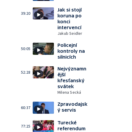
Jak si stojí
39:20
koruna po
konci
intervencí
Jakub Seidler
Policejní
50:05
kontroly na
silnicích
Nejvýznamn
52:28
ější
křesťanský
svátek
Milena Secká
Zpravodajsk
60:37
ý servis
Turecké
77:25
referendum