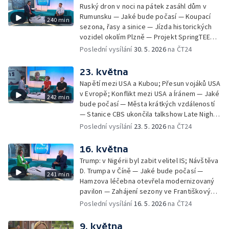
Smrtelné nehody motorkářů na českých
Ruský dron v noci na pátek zasáhl dům v
silnicích — Mezinárodní festival nového
Rumunsku — Jaké bude počasí — Koupací
240 min
cirkusu Cirk-UFF — Ošetření po bodnutí
sezona, řasy a sinice — Jízda historických
hmyzem — 113. ročník veslařského závodu
vozidel okolím Plzně — Projekt SpringTEEN
Primátorky — Zelenskyj navrhl v dopise
— Černé ovce: komplikace při odletu na
Poslední vysílání
30. 5. 2026
na ČT24
Putinovi schůzku; Putin jednal se
dovolenou — Zdislavská pouť v Jablonném v
Schröderem — Jak se staví "město" Rock
Podještědí — Vědci rozluštili tzv. Borgovu
23. května
for People — Den otevřených dveří
šifru — Festival Karoliny Světlé —
Archeologického centra Olomouc —
Napětí mezi USA a Kubou; Přesun vojáků USA
Roztroušenou sklerózu se daří zachytit včas
Blahořečení kněží Buly a Drboly — Bahna
v Evropě; Konflikt mezi USA a Íránem — Jaké
242 min
— Pořad Zkraje o černých stavbách —
2026: defilé historické vojenské techniky
bude počasí — Města krátkých vzdáleností
Dohoda o prodloužení příměří mezi USA a
— Stanice CBS ukončila talkshow Late Night
Íránem — Příběhy z pitevny: povolání
— Obnova historického větrného mlýna u
Poslední vysílání
23. 5. 2026
na ČT24
soudního znalce — Mezi ploty 2026 — Velký
Bílovce — Černé ovce: jak poznat falešného
jezdecký den v Kladrubech — Běh pro
bankéře — Vědci objasňují zmizení
16. května
Paraple — LAVRS Market — Preventivní akce
Franklinovy expedice — Bezpečnostní
Kolama dolů
Trump: v Nigérii byl zabit velitel IS; Návštěva
konference Globsec — Evropský den
D. Trumpa v Číně — Jaké bude počasí —
241 min
chráněných území v českých NP — Dálková
Hamzova léčebna otevřela modernizovaný
turistika: jak nepřecenit své síly — Čeští
pavilon — Zahájení sezony ve Františkových
hokejisté se utkají se Slováky — Zelenskyj
Lázních — Pochod Praha–Prčice — Černé
Poslední vysílání
16. 5. 2026
na ČT24
se zúčastní summitu NATO v Ankaře —
ovce: černá skládka — Salon ZUŠ na
Phonopolis: digitální hra stvořená z kartonu
Pražském jaru — Brigády na léto —
9. května
— Kanadská Alberta uvažuje o nezávislosti