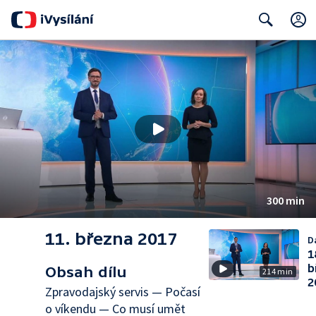
Search
300 min
11. března 2017
Da
1
b
Obsah dílu
214 min
2
Zpravodajský servis — Počasí
o víkendu — Co musí umět