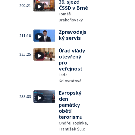
39. sjezd
202:21
ČSSD v Brně
Tomáš
Drahoňovský
Zpravodajs
211:18
ký servis
Úřad vlády
225:25
otevřený
pro
veřejnost
Lada
Kolovratová
Evropský
233:03
den
památky
obětí
terorismu
Ondřej Topinka,
František Šulc