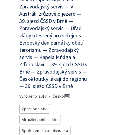
Zpravodajský servis — V
Austrálii zrůžovělo jezero —
39. sjezd ČSSD v Brně —
Zpravodajský servis — Úřad
vlády otevřený pro veřejnost —
Evropský den památky obětí
terorismu — Zpravodajský
servis — Kapela Mňága a
Žďorp slaví — 39. sjezd ČSSD v
Brně — Zpravodajský servis —
České loutky lákají do regionu
— 39. sjezd ČSSD v Brně
Vyrobeno
2017
•
Česko
Zpravodajství
Aktuální publicistika
Společenská publicistika