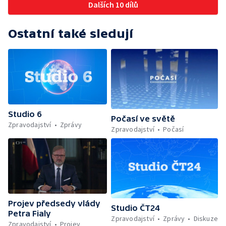
Dalších 10 dílů
pražský maraton — Jak se připravit na
maraton — Zkraje tentokrát o bezpečnosti v
ulicích — Pentagon stáhne tisíce vojáků z
Ostatní také sledují
Německa; Telefonát Trumpa s Putinem — 190
let od prvního vydání Máchova Máje —
Charitativní akce ADRAběh — Slavnosti
svobody v Plzni — Jak se americké plodiny
dostaly do Evropy — Markomania 2026 —
Norbertinské slavnosti ve Strahovském
klášteře
Studio 6
Počasí ve světě
Zpravodajství
Zprávy
Zpravodajství
Počasí
Projev předsedy vlády
Studio ČT24
Petra Fialy
Zpravodajství
Zprávy
Diskuze
Zpravodajství
Projev