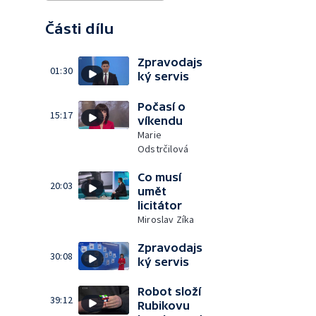
Části dílu
Zpravodajs
01:30
ký servis
Počasí o
15:17
víkendu
Marie
Odstrčilová
Co musí
20:03
umět
licitátor
Miroslav Zíka
Zpravodajs
30:08
ký servis
Robot složí
39:12
Rubikovu