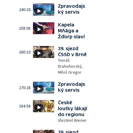
Zpravodajs
240:20
ký servis
Kapela
258:05
Mňága a
Žďorp slaví
39. sjezd
260:10
ČSSD v Brně
Tomáš
Drahoňovský,
Miloš Gregor
Zpravodajs
270:28
ký servis
České
284:58
loutky lákají
do regionu
Vlastimil Weiner
39. sjezd