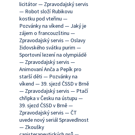
licitátor — Zpravodajský servis
— Robot složí Rubikovu
kostku pod vteřinu —
Pozvánky na víkend — Jaký je
zájem o francouzštinu —
Zpravodajský servis — Oslavy
židovského svátku purim —
Sportovní lezení na olympiádě
— Zpravodajský servis —
Animovaní Anča a Pepík pro
starší děti — Pozvánky na
víkend — 39. sjezd ČSSD v Brně
— Zpravodajský servis — Ptačí
chřipka v Česku na ústupu —
39. sjezd ČSSD v Brně —
Zpravodajský servis — ČT
uvede nový seriál Spravedlnost
— Zkoušky
canisterapeutických psů —