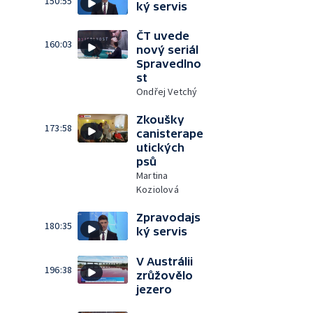
150:55
ký servis
ČT uvede
160:03
nový seriál
Spravedlno
st
Ondřej Vetchý
Zkoušky
173:58
canisterape
utických
psů
Martina
Koziolová
Zpravodajs
180:35
ký servis
V Austrálii
196:38
zrůžovělo
jezero