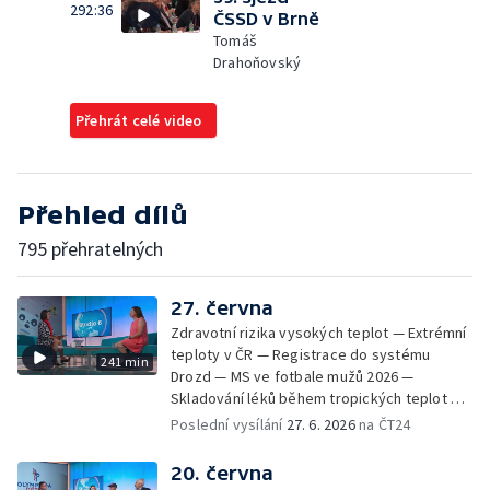
292:36
ČSSD v Brně
Tomáš
Drahoňovský
Přehrát celé video
Přehled dílů
795 přehratelných
27. června
Zdravotní rizika vysokých teplot — Extrémní
teploty v ČR — Registrace do systému
241 min
Drozd — MS ve fotbale mužů 2026 —
Skladování léků během tropických teplot —
MFF KV: proměny vizuální identity v průběhu
Poslední vysílání
27. 6. 2026
na ČT24
let — Ranní samosběr česneku kvůli horku —
Jak se chovat v národních parcích a CHKO —
20. června
Festival Bystřička — Výjezdy záchranné