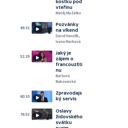
kostku pod
vteřinu
Matěj Mužátko
Pozvánky
49:32
na víkend
David Hanzlík,
Ivana Marková
Jaký je
52:29
zájem o
francouzšti
nu
Barbora
Bukovinská
Zpravodajs
60:10
ký servis
Oslavy
76:53
židovského
svátku
purim