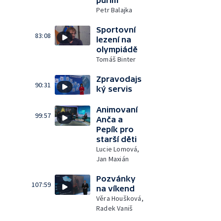
Petr Balajka
Sportovní
83:08
lezení na
olympiádě
Tomáš Binter
Zpravodajs
90:31
ký servis
Animovaní
99:57
Anča a
Pepík pro
starší děti
Lucie Lomová,
Jan Maxián
Pozvánky
107:59
na víkend
Věra Houšková,
Radek Vaniš