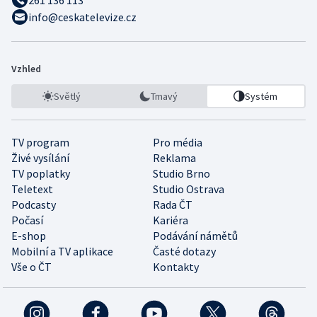
261 136 113
info@ceskatelevize.cz
Vzhled
Světlý
Tmavý
Systém
TV program
Pro média
Živé vysílání
Reklama
TV poplatky
Studio Brno
Teletext
Studio Ostrava
Podcasty
Rada ČT
Počasí
Kariéra
E-shop
Podávání námětů
Mobilní a TV aplikace
Časté dotazy
Vše o ČT
Kontakty