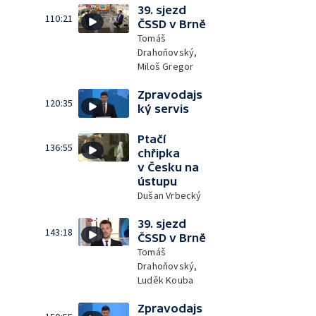
39. sjezd
110:21
ČSSD v Brně
Tomáš
Drahoňovský,
Miloš Gregor
Zpravodajs
120:35
ký servis
Ptačí
136:55
chřipka
v Česku na
ústupu
Dušan Vrbecký
39. sjezd
143:18
ČSSD v Brně
Tomáš
Drahoňovský,
Luděk Kouba
Zpravodajs