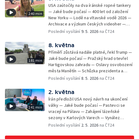
Autobusový den PID na Letné — Hypertenze
— Dny soukromých hradů a zámků —
USA zaútočily na dva íránské ropné tankery
už není jen chorobou seniorů — Zkraje:
Prevence před vznikem požárů — Pohneme
— Jaké bude počasí — 400 let od založení
240 min
česko-slovensko-polské trojmezí — Ruská
Karlovarským krajem
New Yorku — Lodě na vltavské vodě 2026 —
agrese na Ukrajině a výměna zajatců —
Archivace a výzkum českých videoher —
Odcizená lebka svaté Zdislavy nalezena —
Černé ovce: vyúčtování energií — Vztahy
Poslední vysílání
9. 5. 2026
na ČT24
100 let Domu umění v Ostravě — Měření
prezidenta a vlády — Pokus o rekord v
kvality doplňků stravy — Open House Brno —
přepravě vody — Kempy zahajují sezonu —
8. května
Festival Železné cyklotrasy — MS v ledním
Trabi Český ráj Jinolice — Aktivita klíšťat
hokeji
Příměří zůstává nadále platné, řekl Trump —
prudce roste — Začala Sarkandrovská pouť
Jaké bude počasí — Pražský hrad otevřel
181 min
smíření — Třídenní klid zbraní mezi Ruskem a
Hartigovskou zahradu — Oslavy osvobození
Ukrajinou — Jak začít s běháním — Ustavující
města Manětín — Schůzka prezidenta a
schůze nového maďarského parlamentu;
premiéra k summitu NATO — 81 let od konce
Poslední vysílání
8. 5. 2026
na ČT24
Fico se setká s Putinem — Účast ruských
2. světové války v Evropě — Berenika
umělců na Bienále umění — Festival kutilství
Kohoutová o mateřství a sebepřijetí — David
2. května
a inovací — Otevírání pramenů v
Attenborough slaví 100 let — Oslavy
Luhačovicích — Vrcholí festival Anifilm
Írán předložil USA nový návrh na ukončení
osvobození v Rokycanech — Prevence
války — Jaké bude počasí — Pastevci se
241 min
rakoviny vaječníků — Začíná pouť z Brna do
vracejí na Pálavu — Zahájení lázeňské
Křtin — Brífink po jednání prezidenta s
sezony v Karlových Varech — Vynález
premiérem — Rok od zvolení papeže Lva XIV.
instantní kávy — Černé ovce: zlato —
Poslední vysílání
2. 5. 2026
na ČT24
— Prezident: k dohodě s premiérem
Instalace slavkovské expozice o
nedošlo
Napoleonovi — V neděli odstartuje 31.