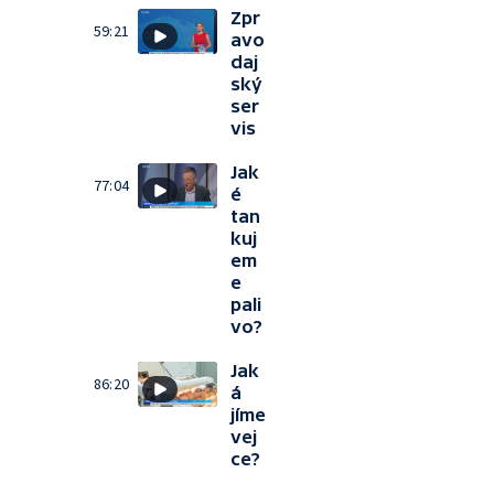
Zpr
59:21
avo
daj
ský
ser
vis
Jak
77:04
é
tan
kuj
em
e
pali
vo?
Jak
86:20
á
jíme
vej
ce?