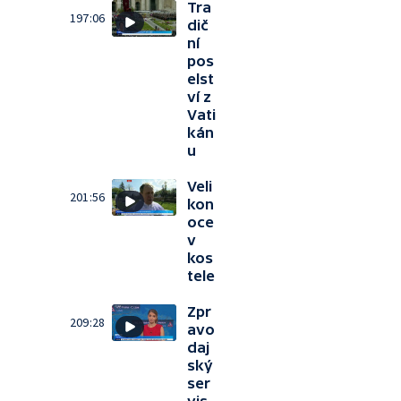
Tra
197:06
dič
ní
pos
elst
ví z
Vati
kán
u
Veli
201:56
kon
oce
v
kos
tele
Zpr
209:28
avo
daj
ský
ser