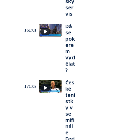
ský
ser
vis
Dá
161:01
se
pok
ere
m
vyd
ělat
?
Čes
171:03
ké
teni
stk
y v
se
mifi
nál
e
Fed