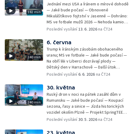
vody ke koupání v Praze — 11 českých škol
Cestovní pojištění do zahraničí — Festival
Jednání mezi USA a Íránem o mírové dohodě
s certifikátem Světová škola — Charitativní
Zlín žije 2026 — Vodní záchranáři v
— Jaké bude počasí — Obnovené
182 min
běh RUN4HELP — Jak se chovat v horkém
pohotovosti; Hlídky brněnských záchranářů
Mikuláštíkovo fojtství v Jasenné — Dohráno:
počasí — Olympiáda dětí a mládeže v Praze
kvůli ohňostroji
MS ve fotbale mužů 2026 — Nehoda kamionů
— Dobrovolníci uklízejí řeku Sázavu —
u Brna — V Bratislavě se narodila siamská
Poslední vysílání
13. 6. 2026
na ČT24
Koupání ve vodní nádrži Slezská Harta —
dvojčata — Černé ovce: pád do
Nalezení starší verze Stonehenge —
nezabezpečeného výkopu — Jak mluvit s
6. června
Collegium 1704 na festivalu Smetanova
dětmi o penězích — Novela zákona o střetu
Litomyšl — V Havlíčkově Brodě mají dům pro
Trump k íránským zásobám obohaceného
zájmů; Financování veřejnoprávních médií —
vlaštovky — Záchranáři radí, jak se chovat u
uranu; MS ve fotbale — Jaké bude počasí —
240 min
84 let od vyhlazení Lidic — Mezinárodní den
vody v horku
Na obří lilii v Liberci dozrávají plody —
povědomí o albinismu — Pořad Zkraje o
Dětský den v Harrachově — Další útok
fenoménu dobrovolných hasičů — První blok
medvěda na člověka na Slovensku — Černé
Poslední vysílání
6. 6. 2026
na ČT24
přístupových jednání s Ukrajinou — Polovina
ovce: reklamace použitého zboží — České
českých dětí není šťastná
tenisové výkony na Roland Garros —
30. května
Smrtelné nehody motorkářů na českých
Ruský dron v noci na pátek zasáhl dům v
silnicích — Mezinárodní festival nového
Rumunsku — Jaké bude počasí — Koupací
240 min
cirkusu Cirk-UFF — Ošetření po bodnutí
sezona, řasy a sinice — Jízda historických
hmyzem — 113. ročník veslařského závodu
vozidel okolím Plzně — Projekt SpringTEEN
Primátorky — Zelenskyj navrhl v dopise
— Černé ovce: komplikace při odletu na
Poslední vysílání
30. 5. 2026
na ČT24
Putinovi schůzku; Putin jednal se
dovolenou — Zdislavská pouť v Jablonném v
Schröderem — Jak se staví "město" Rock
Podještědí — Vědci rozluštili tzv. Borgovu
23. května
for People — Den otevřených dveří