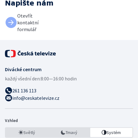
Napište nám
Otevřít
kontaktní
formulář
Divácké centrum
každý všední den:
8:00—16:00 hodin
261 136 113
info@ceskatelevize.cz
Vzhled
Světlý
Tmavý
Systém