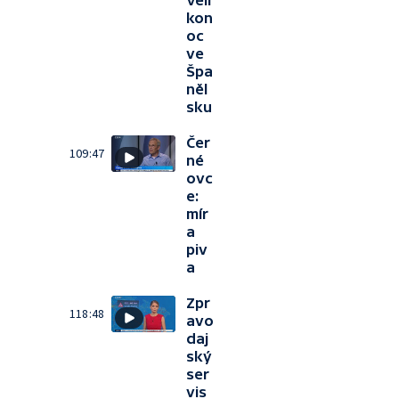
Veli
kon
oc
ve
Špa
něl
sku
Čer
109:47
né
ovc
e:
mír
a
piv
a
Zpr
118:48
avo
daj
ský
ser
vis