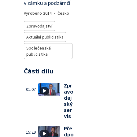
v zámku a podzámčí
Vyrobeno
2014
•
Česko
Zpravodajství
Aktuální publicistika
Společenská
publicistika
Části dílu
Zpr
01:07
avo
daj
ský
ser
vis
Pře
15:29
dpo