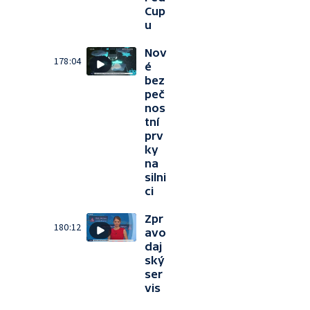
Cup
u
Nov
178:04
é
bez
peč
nos
tní
prv
ky
na
silni
ci
Zpr
180:12
avo
daj
ský
ser
vis