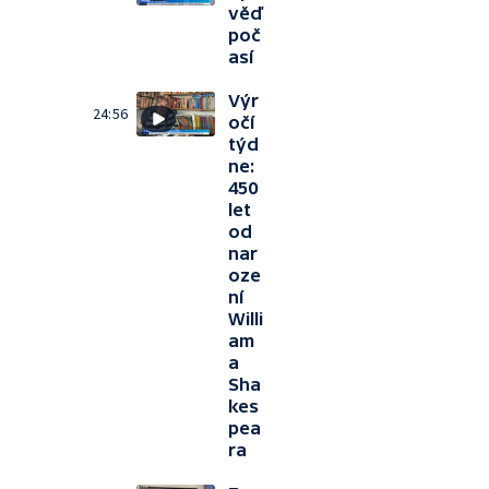
věď
poč
así
Výr
24:56
očí
týd
ne:
450
let
od
nar
oze
ní
Willi
am
a
Sha
kes
pea
ra