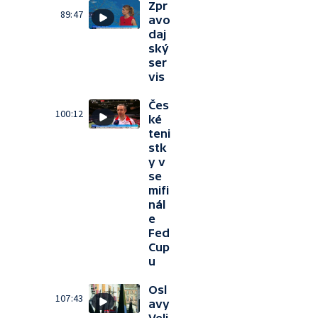
Zpr
89:47
avo
daj
ský
ser
vis
Čes
100:12
ké
teni
stk
y v
se
mifi
nál
e
Fed
Cup
u
Osl
107:43
avy