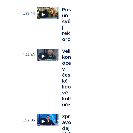
Pos
138:44
uň
svů
j
rek
ord
Veli
144:43
kon
oce
v
čes
ké
lido
vé
kult
uře
Zpr
152:06
avo
daj