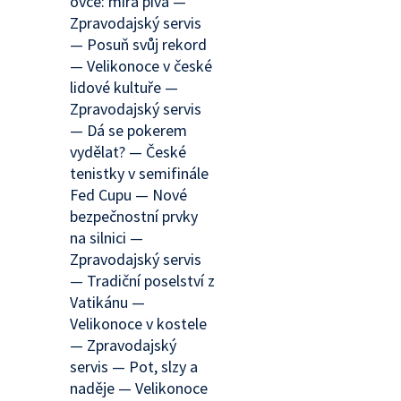
ovce: míra piva —
Zpravodajský servis
— Posuň svůj rekord
— Velikonoce v české
lidové kultuře —
Zpravodajský servis
— Dá se pokerem
vydělat? — České
tenistky v semifinále
Fed Cupu — Nové
bezpečnostní prvky
na silnici —
Zpravodajský servis
— Tradiční poselství z
Vatikánu —
Velikonoce v kostele
— Zpravodajský
servis — Pot, slzy a
naděje — Velikonoce