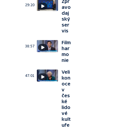
Zpr
29:20
avo
daj
ský
ser
vis
Film
38:57
har
mo
nie
Veli
47:01
kon
oce
v
čes
ké
lido
vé
kult
uře