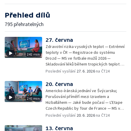
Přehled dílů
795 přehratelných
27. června
Zdravotní rizika vysokých teplot — Extrémní
teploty v ČR — Registrace do systému
241 min
Drozd — MS ve fotbale mužů 2026 —
Skladování léků během tropických teplot —
MFF KV: proměny vizuální identity v průběhu
Poslední vysílání
27. 6. 2026
na ČT24
let — Ranní samosběr česneku kvůli horku —
Jak se chovat v národních parcích a CHKO —
20. června
Festival Bystřička — Výjezdy záchranné
Americko-íránská jednání ve Švýcarsku;
služby kvůli vedrům; Příprava lékárničky na
Porušování příměří mezi Izraelem a
241 min
dovolenou; Body záchrany — Extrémní
Hizballáhem — Jaké bude počasí — L'Etape
teploty v Polsku a na Slovensku — Nový
Czech Republic by Tour de France — MS ve
způsob sledování růstu a chování korálů —
fotbale mužů 2026 — Světový den ALS —
Poslední vysílání
20. 6. 2026
na ČT24
Letní soutěž Déčka Operace abeceda —
Černé ovce: zamítnuté lázně — První
Filmové premiéry týdne — Zkraje: Léto u
samosběr česneku v Česku — Dobrá kvalita
13. června
vody — Péče o rostliny v horkých dnech —