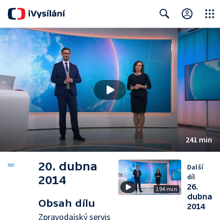
Close
Search
241 min
20. dubna
Další
díl
2014
26.
194 min
dubna
Obsah dílu
2014
Zpravodajský servis