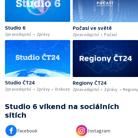
dostaly do Evropy — Markomania 2026 —
Norbertinské slavnosti ve Strahovském
klášteře
Studio 6
Počasí ve světě
Zpravodajství
Zprávy
Zpravodajství
Počasí
Studio ČT24
Regiony ČT24
Zpravodajství
Zprávy
Diskuze
Zpravodajství
Zprávy
Region
Studio 6 víkend
na sociálních
sítích
Facebook
Instagram