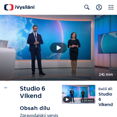
Close
Search
241 min
Studio 6
Další díl
Studio
Víkend
6
214 min
Víkend
Obsah dílu
Zpravodajský servis