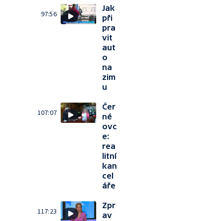
Jak
97:56
při
pra
vit
aut
o
na
zim
u
Čer
107:07
né
ovc
e:
rea
litní
kan
cel
áře
Zpr
117:23
av