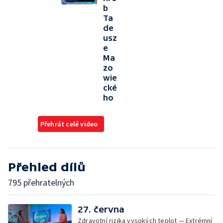
b
Ta
de
usz
e
Ma
zo
wie
cké
ho
Přehrát celé video
Přehled dílů
795 přehratelných
27. června
Zdravotní rizika vysokých teplot — Extrémní