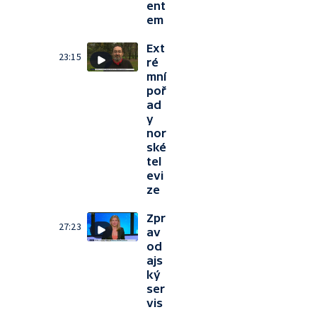
ent
em
Ext
23:15
ré
mní
poř
ad
y
nor
ské
tel
evi
ze
Zpr
27:23
av
od
ajs
ký
ser
vis