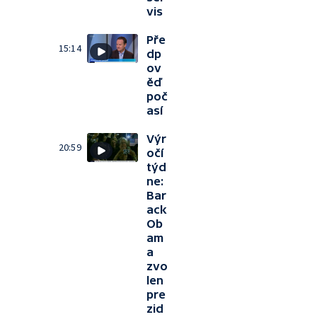
vis
Pře
15:14
dp
ov
ěď
poč
así
Výr
20:59
očí
týd
ne:
Bar
ack
Ob
am
a
zvo
len
pre
zid