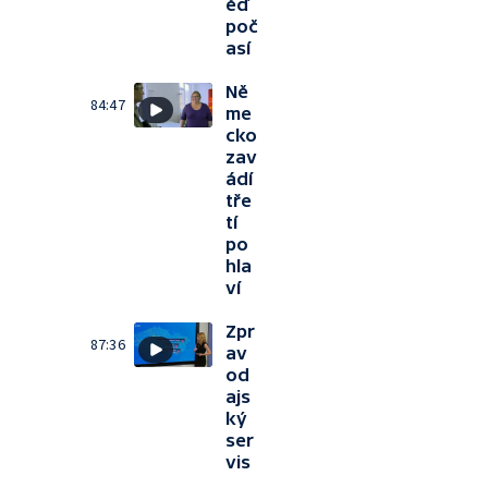
ěď
poč
así
Ně
84:47
me
cko
zav
ádí
tře
tí
po
hla
ví
Zpr
87:36
av
od
ajs
ký
ser
vis