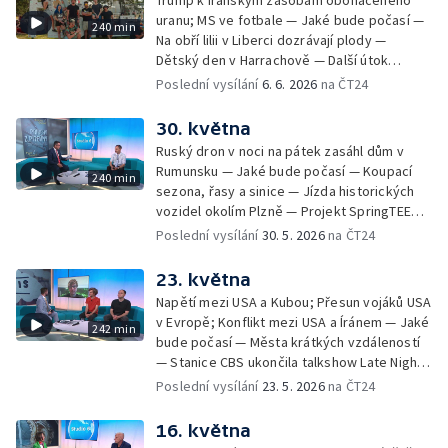
Trump k íránským zásobám obohaceného
zájmů; Financování veřejnoprávních médií —
vlaštovky — Záchranáři radí, jak se chovat u
uranu; MS ve fotbale — Jaké bude počasí —
240 min
84 let od vyhlazení Lidic — Mezinárodní den
vody v horku
Na obří lilii v Liberci dozrávají plody —
povědomí o albinismu — Pořad Zkraje o
Dětský den v Harrachově — Další útok
fenoménu dobrovolných hasičů — První blok
medvěda na člověka na Slovensku — Černé
Poslední vysílání
6. 6. 2026
na ČT24
přístupových jednání s Ukrajinou — Polovina
ovce: reklamace použitého zboží — České
českých dětí není šťastná
tenisové výkony na Roland Garros —
30. května
Smrtelné nehody motorkářů na českých
Ruský dron v noci na pátek zasáhl dům v
silnicích — Mezinárodní festival nového
Rumunsku — Jaké bude počasí — Koupací
240 min
cirkusu Cirk-UFF — Ošetření po bodnutí
sezona, řasy a sinice — Jízda historických
hmyzem — 113. ročník veslařského závodu
vozidel okolím Plzně — Projekt SpringTEEN
Primátorky — Zelenskyj navrhl v dopise
— Černé ovce: komplikace při odletu na
Poslední vysílání
30. 5. 2026
na ČT24
Putinovi schůzku; Putin jednal se
dovolenou — Zdislavská pouť v Jablonném v
Schröderem — Jak se staví "město" Rock
Podještědí — Vědci rozluštili tzv. Borgovu
23. května
for People — Den otevřených dveří
šifru — Festival Karoliny Světlé —
Archeologického centra Olomouc —
Napětí mezi USA a Kubou; Přesun vojáků USA
Roztroušenou sklerózu se daří zachytit včas
Blahořečení kněží Buly a Drboly — Bahna
v Evropě; Konflikt mezi USA a Íránem — Jaké
242 min
— Pořad Zkraje o černých stavbách —
2026: defilé historické vojenské techniky
bude počasí — Města krátkých vzdáleností
Dohoda o prodloužení příměří mezi USA a
— Stanice CBS ukončila talkshow Late Night
Íránem — Příběhy z pitevny: povolání
— Obnova historického větrného mlýna u
Poslední vysílání
23. 5. 2026
na ČT24
soudního znalce — Mezi ploty 2026 — Velký
Bílovce — Černé ovce: jak poznat falešného
jezdecký den v Kladrubech — Běh pro
bankéře — Vědci objasňují zmizení
16. května
Paraple — LAVRS Market — Preventivní akce
Franklinovy expedice — Bezpečnostní