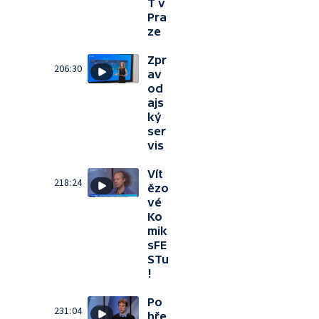
T v
Pra
ze
Zpr
206:30
av
od
ajs
ký
ser
vis
Vít
218:24
ězo
vé
Ko
mik
sFE
STu
!
Po
231:04
hře