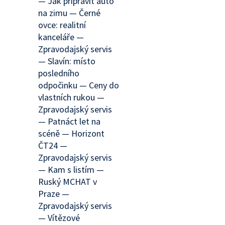
— Jak připravit auto
na zimu — Černé
ovce: realitní
kanceláře —
Zpravodajský servis
— Slavín: místo
posledního
odpočinku — Ceny do
vlastních rukou —
Zpravodajský servis
— Patnáct let na
scéně — Horizont
ČT24 —
Zpravodajský servis
— Kam s listím —
Ruský MCHAT v
Praze —
Zpravodajský servis
— Vítězové