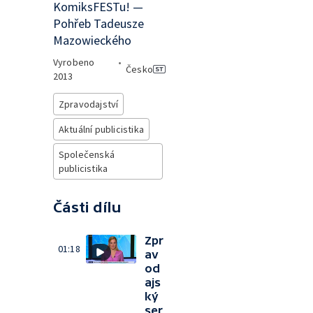
KomiksFESTu! —
Pohřeb Tadeusze
Mazowieckého
Vyrobeno
•
Česko
2013
Zpravodajství
Aktuální publicistika
Společenská
publicistika
Části dílu
Zpr
01:18
av
od
ajs
ký
ser