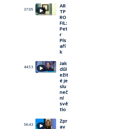
AR
37:05
TP
RO
FIL:
Pet
r
Pís
aří
k
Jak
44:53
důl
ežit
é je
slu
neč
ní
svě
tlo
Zpr
56:43
av