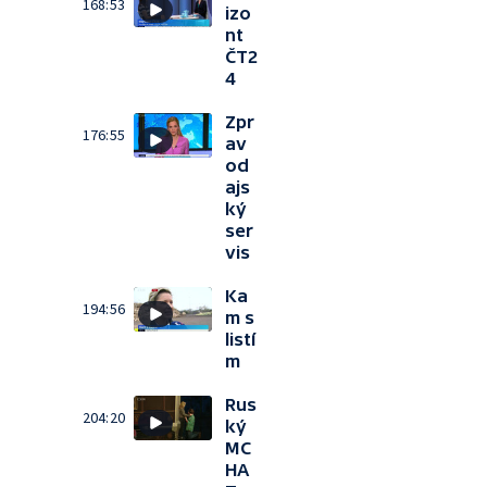
168:53
izo
nt
ČT2
4
Zpr
176:55
av
od
ajs
ký
ser
vis
Ka
194:56
m s
listí
m
Rus
204:20
ký
MC
HA