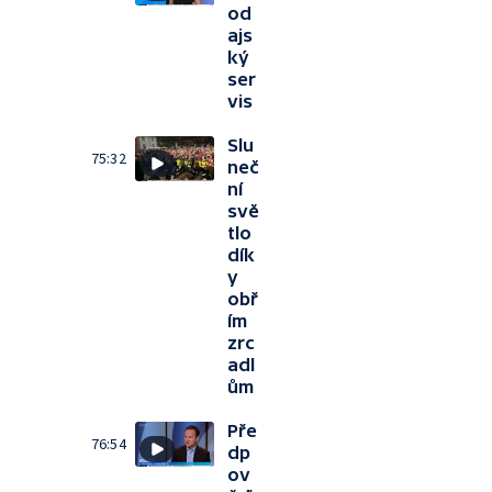
od
ajs
ký
ser
vis
Slu
75:32
neč
ní
svě
tlo
dík
y
obř
ím
zrc
adl
ům
Pře
76:54
dp
ov