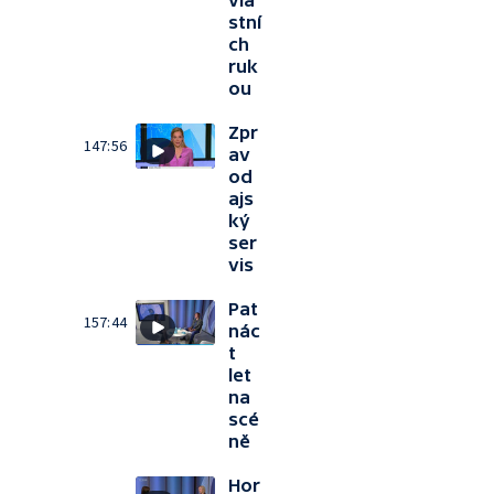
vla
stní
ch
ruk
ou
Zpr
147:56
av
od
ajs
ký
ser
vis
Pat
157:44
nác
t
let
na
scé
ně
Hor