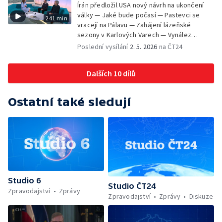
Luhačovicích — Vrcholí festival Anifilm
Írán předložil USA nový návrh na ukončení
osvobození v Rokycanech — Prevence
války — Jaké bude počasí — Pastevci se
241 min
rakoviny vaječníků — Začíná pouť z Brna do
vracejí na Pálavu — Zahájení lázeňské
Křtin — Brífink po jednání prezidenta s
sezony v Karlových Varech — Vynález
premiérem — Rok od zvolení papeže Lva XIV.
instantní kávy — Černé ovce: zlato —
Poslední vysílání
2. 5. 2026
na ČT24
— Prezident: k dohodě s premiérem
Instalace slavkovské expozice o
nedošlo
Napoleonovi — V neděli odstartuje 31.
Dalších 10 dílů
pražský maraton — Jak se připravit na
maraton — Zkraje tentokrát o bezpečnosti v
ulicích — Pentagon stáhne tisíce vojáků z
Ostatní také sledují
Německa; Telefonát Trumpa s Putinem — 190
let od prvního vydání Máchova Máje —
Charitativní akce ADRAběh — Slavnosti
svobody v Plzni — Jak se americké plodiny
dostaly do Evropy — Markomania 2026 —
Norbertinské slavnosti ve Strahovském
klášteře
Studio 6
Studio ČT24
Zpravodajství
Zprávy
Zpravodajství
Zprávy
Diskuze