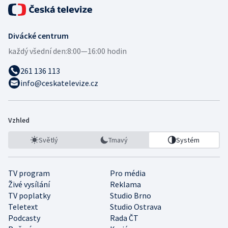
Divácké centrum
každý všední den:
8:00—16:00 hodin
261 136 113
info@ceskatelevize.cz
Vzhled
Světlý
Tmavý
Systém
TV program
Pro média
Živé vysílání
Reklama
TV poplatky
Studio Brno
Teletext
Studio Ostrava
Podcasty
Rada ČT