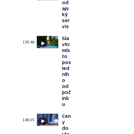
od
ajs
ký
ser
vis
Sla
135:46
vín:
mís
to
pos
led
níh
o
od
poč
ink
u
Cen
146:15
y
do