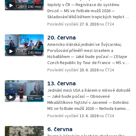
teploty v ČR — Registrace do systému
241 min
Drozd — MS ve fotbale mužů 2026 —
Skladování léků během tropických teplot —
MFF KV: proměny vizuální identity v průběhu
Poslední vysílání
27. 6. 2026
na ČT24
let — Ranní samosběr česneku kvůli horku —
Jak se chovat v národních parcích a CHKO —
20. června
Festival Bystřička — Výjezdy záchranné
Americko-íránská jednání ve Švýcarsku;
služby kvůli vedrům; Příprava lékárničky na
Porušování příměří mezi Izraelem a
241 min
dovolenou; Body záchrany — Extrémní
Hizballáhem — Jaké bude počasí — L'Etape
teploty v Polsku a na Slovensku — Nový
Czech Republic by Tour de France — MS ve
způsob sledování růstu a chování korálů —
fotbale mužů 2026 — Světový den ALS —
Poslední vysílání
20. 6. 2026
na ČT24
Letní soutěž Déčka Operace abeceda —
Černé ovce: zamítnuté lázně — První
Filmové premiéry týdne — Zkraje: Léto u
samosběr česneku v Česku — Dobrá kvalita
13. června
vody — Péče o rostliny v horkých dnech —
vody ke koupání v Praze — 11 českých škol
Cestovní pojištění do zahraničí — Festival
Jednání mezi USA a Íránem o mírové dohodě
s certifikátem Světová škola — Charitativní
Zlín žije 2026 — Vodní záchranáři v
— Jaké bude počasí — Obnovené
182 min
běh RUN4HELP — Jak se chovat v horkém
pohotovosti; Hlídky brněnských záchranářů
Mikuláštíkovo fojtství v Jasenné — Dohráno:
počasí — Olympiáda dětí a mládeže v Praze
kvůli ohňostroji
MS ve fotbale mužů 2026 — Nehoda kamionů
— Dobrovolníci uklízejí řeku Sázavu —
u Brna — V Bratislavě se narodila siamská
Poslední vysílání
13. 6. 2026
na ČT24
Koupání ve vodní nádrži Slezská Harta —
dvojčata — Černé ovce: pád do
Nalezení starší verze Stonehenge —
nezabezpečeného výkopu — Jak mluvit s
6. června
Collegium 1704 na festivalu Smetanova
dětmi o penězích — Novela zákona o střetu
Litomyšl — V Havlíčkově Brodě mají dům pro