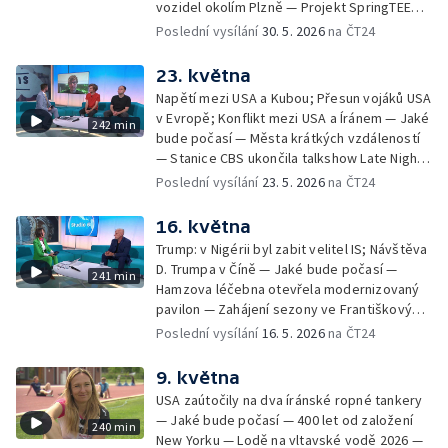
vozidel okolím Plzně — Projekt SpringTEEN
Primátorky — Zelenskyj navrhl v dopise
— Černé ovce: komplikace při odletu na
Poslední vysílání
30. 5. 2026
na ČT24
Putinovi schůzku; Putin jednal se
dovolenou — Zdislavská pouť v Jablonném v
Schröderem — Jak se staví "město" Rock
Podještědí — Vědci rozluštili tzv. Borgovu
23. května
for People — Den otevřených dveří
šifru — Festival Karoliny Světlé —
Archeologického centra Olomouc —
Napětí mezi USA a Kubou; Přesun vojáků USA
Roztroušenou sklerózu se daří zachytit včas
Blahořečení kněží Buly a Drboly — Bahna
v Evropě; Konflikt mezi USA a Íránem — Jaké
242 min
— Pořad Zkraje o černých stavbách —
2026: defilé historické vojenské techniky
bude počasí — Města krátkých vzdáleností
Dohoda o prodloužení příměří mezi USA a
— Stanice CBS ukončila talkshow Late Night
Íránem — Příběhy z pitevny: povolání
— Obnova historického větrného mlýna u
Poslední vysílání
23. 5. 2026
na ČT24
soudního znalce — Mezi ploty 2026 — Velký
Bílovce — Černé ovce: jak poznat falešného
jezdecký den v Kladrubech — Běh pro
bankéře — Vědci objasňují zmizení
16. května
Paraple — LAVRS Market — Preventivní akce
Franklinovy expedice — Bezpečnostní
Kolama dolů
Trump: v Nigérii byl zabit velitel IS; Návštěva
konference Globsec — Evropský den
D. Trumpa v Číně — Jaké bude počasí —
241 min
chráněných území v českých NP — Dálková
Hamzova léčebna otevřela modernizovaný
turistika: jak nepřecenit své síly — Čeští
pavilon — Zahájení sezony ve Františkových
hokejisté se utkají se Slováky — Zelenskyj
Lázních — Pochod Praha–Prčice — Černé
Poslední vysílání
16. 5. 2026
na ČT24
se zúčastní summitu NATO v Ankaře —
ovce: černá skládka — Salon ZUŠ na
Phonopolis: digitální hra stvořená z kartonu
Pražském jaru — Brigády na léto —
9. května
— Kanadská Alberta uvažuje o nezávislosti
Autobusový den PID na Letné — Hypertenze
— Dny soukromých hradů a zámků —
USA zaútočily na dva íránské ropné tankery
už není jen chorobou seniorů — Zkraje:
Prevence před vznikem požárů — Pohneme
— Jaké bude počasí — 400 let od založení
240 min
česko-slovensko-polské trojmezí — Ruská
Karlovarským krajem
New Yorku — Lodě na vltavské vodě 2026 —