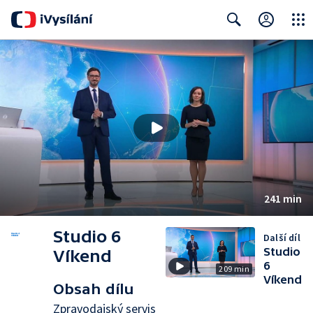
Close
Search
241 min
Studio 6
Další díl
Studio
Víkend
6
209 min
Víkend
Obsah dílu
Zpravodajský servis