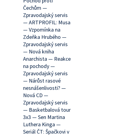
Pochod proti
Čechům —
Zpravodajský servis
— ARTPROFIL: Musa
— Vzpomínka na
Zdeňka Hrubého —
Zpravodajský servis
— Nová kniha
Anarchista — Reakce
na pochody —
Zpravodajský servis
— Nárůst rasové
nesnášenlivosti? —
Nová CD —
Zpravodajský servis
— Basketbalová tour
3x3 — Sen Martina
Luthera Kinga —
Seriál ČT: Špačkovi v