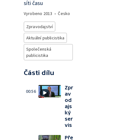
síti času
Vyrobeno
2013
•
Česko
Zpravodajství
Aktuální publicistika
Společenská
publicistika
Části dílu
Zpr
00:56
av
od
ajs
ký
ser
vis
Pře