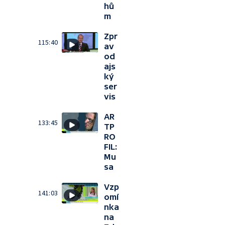
hů
m
Zpr
115:40
av
od
ajs
ký
ser
vis
AR
133:45
TP
RO
FIL:
Mu
sa
Vzp
141:03
omí
nka
na