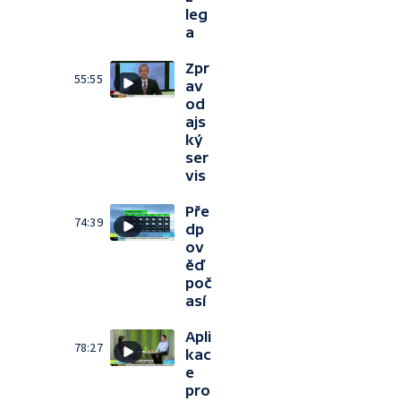
leg
a
Zpr
55:55
av
od
ajs
ký
ser
vis
Pře
74:39
dp
ov
ěď
poč
así
Apli
78:27
kac
e
pro