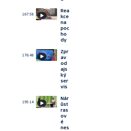
Rea
167:58
kce
na
poc
ho
dy
Zpr
176:48
av
od
ajs
ký
ser
vis
Nár
195:14
ůst
ras
ov
é
nes