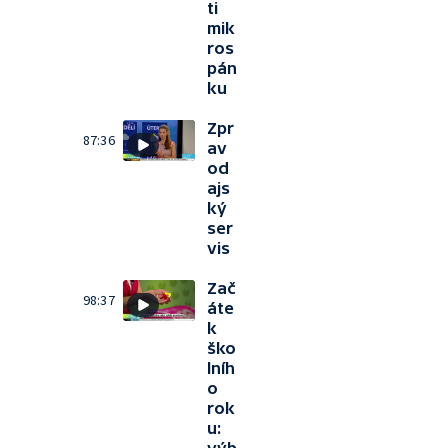
ti
mik
ros
pán
ku
Zpr
87:36
av
od
ajs
ký
ser
vis
Zač
98:37
áte
k
ško
lníh
o
rok
u: