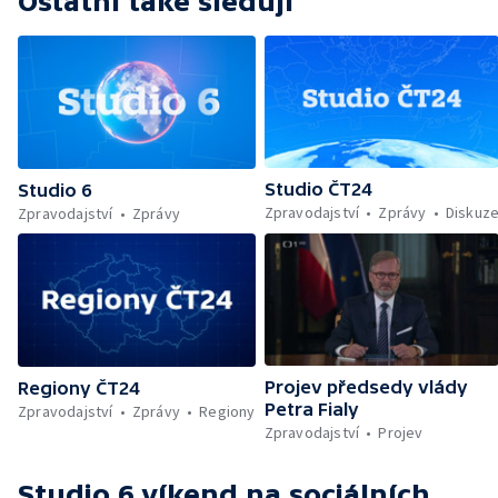
Ostatní také sledují
Německa; Telefonát Trumpa s Putinem — 190
let od prvního vydání Máchova Máje —
Charitativní akce ADRAběh — Slavnosti
svobody v Plzni — Jak se americké plodiny
dostaly do Evropy — Markomania 2026 —
Norbertinské slavnosti ve Strahovském
klášteře
Studio ČT24
Studio 6
Zpravodajství
Zprávy
Diskuz
Zpravodajství
Zprávy
Projev předsedy vlády
Regiony ČT24
Petra Fialy
Zpravodajství
Zprávy
Regiony
Zpravodajství
Projev
Studio 6 víkend
na sociálních