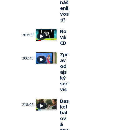
náš
enli
vos
ti?
No
203:09
vá
CD
Zpr
206:40
av
od
ajs
ký
ser
vis
Bas
218:06
ket
bal
ov
á