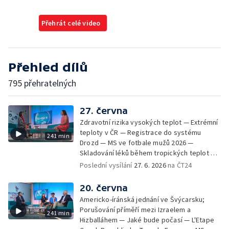
Přehrát celé video
Přehled dílů
795 přehratelných
27. června
Zdravotní rizika vysokých teplot — Extrémní
teploty v ČR — Registrace do systému
241 min
Drozd — MS ve fotbale mužů 2026 —
Skladování léků během tropických teplot —
MFF KV: proměny vizuální identity v průběhu
Poslední vysílání
27. 6. 2026
na ČT24
let — Ranní samosběr česneku kvůli horku —
Jak se chovat v národních parcích a CHKO —
20. června
Festival Bystřička — Výjezdy záchranné
Americko-íránská jednání ve Švýcarsku;
služby kvůli vedrům; Příprava lékárničky na
Porušování příměří mezi Izraelem a
241 min
dovolenou; Body záchrany — Extrémní
Hizballáhem — Jaké bude počasí — L'Etape
teploty v Polsku a na Slovensku — Nový