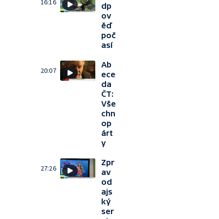
16:16
dp
ov
ěď
poč
así
Ab
20:07
ece
da
ČT:
Vše
chn
op
árt
y
Zpr
27:26
av
od
ajs
ký
ser