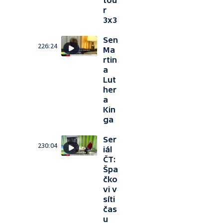
tou
r
3x3
Sen
226:24
Ma
rtin
a
Lut
her
a
Kin
ga
Ser
230:04
iál
ČT:
Špa
čko
vi v
síti
čas
u