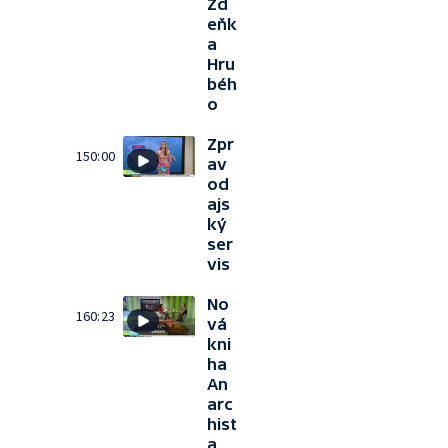
Zd
eňk
a
Hru
béh
o
Zpr
150:00
av
od
ajs
ký
ser
vis
No
160:23
vá
kni
ha
An
arc
hist
a