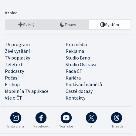
Vzhled
Světlý
Tmavý
Systém
TV program
Pro média
Živé vysílání
Reklama
TV poplatky
Studio Brno
Teletext
Studio Ostrava
Podcasty
Rada ČT
Počasí
Kariéra
E-shop
Podávání námětů
Mobilní a TV aplikace
Časté dotazy
Vše o ČT
Kontakty
Instagram
Facebook
YouTube
X
Threads