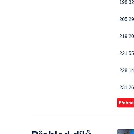
198:32
205:29
219:20
221:55
228:14
231:26
Přehrát