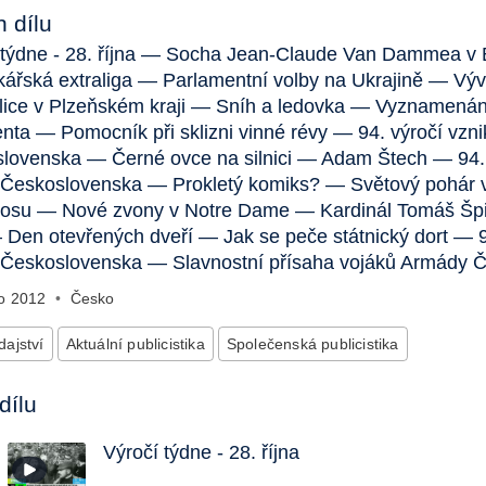
 dílu
 týdne - 28. října — Socha Jean-Claude Van Dammea v
ářská extraliga — Parlamentní volby na Ukrajině — Vývě
ice v Plzeňském kraji — Sníh a ledovka — Vyznamenán
enta — Pomocník při sklizni vinné révy — 94. výročí vzni
lovenska — Černé ovce na silnici — Adam Štech — 94. 
 Československa — Prokletý komiks? — Světový pohár 
rosu — Nové zvony v Notre Dame — Kardinál Tomáš Špi
— Den otevřených dveří — Jak se peče státnický dort — 9
 Československa — Slavnostní přísaha vojáků Armády 
no
2012
•
Česko
ajství
Aktuální publicistika
Společenská publicistika
dílu
Výročí týdne - 28. října