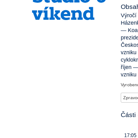
Obsah
Výročí
Házenk
— Koal
prezid
Českos
vzniku
cyklok
říjen 
vzniku
Vyrobe
Zpravod
Části 
17:05