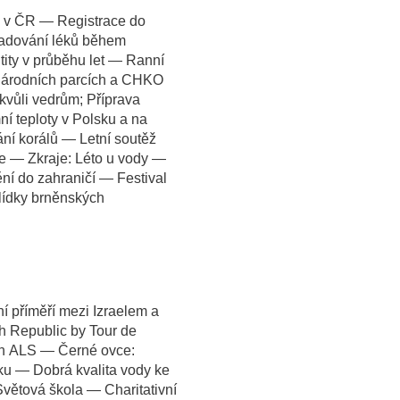
ty v ČR — Registrace do
adování léků během
tity v průběhu let — Ranní
národních parcích a CHKO
kvůli vedrům; Příprava
í teploty v Polsku a na
ní korálů — Letní soutěž
 — Zkraje: Léto u vody —
ní do zahraničí — Festival
Hlídky brněnských
í příměří mezi Izraelem a
 Republic by Tour de
n ALS — Černé ovce:
u — Dobrá kvalita vody ke
Světová škola — Charitativní