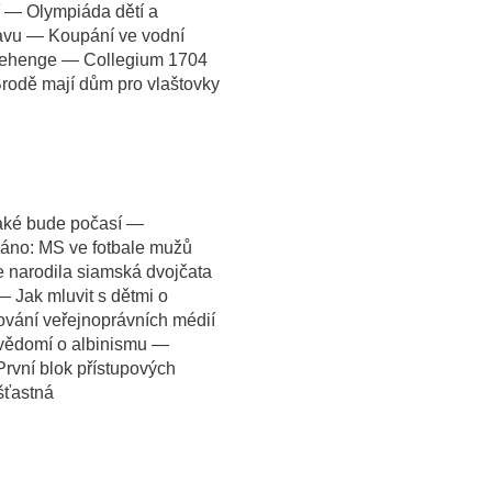
— Olympiáda dětí a
zavu — Koupání ve vodní
onehenge — Collegium 1704
rodě mají dům pro vlaštovky
aké bude počasí —
ráno: MS ve fotbale mužů
 narodila siamská dvojčata
Jak mluvit s dětmi o
ování veřejnoprávních médií
ovědomí o albinismu —
rvní blok přístupových
šťastná