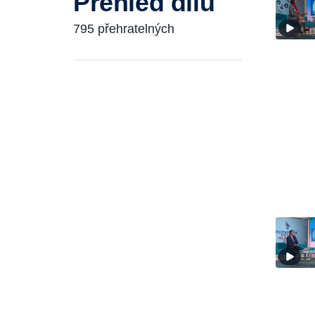
Přehled dílů
795 přehratelných