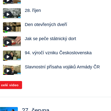
28. říjen
Den otevřených dveří
Jak se peče státnický dort
94. výročí vzniku Československa
Slavnostní přísaha vojáků Armády ČR
 celé video
27. června