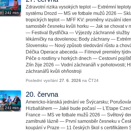
Zdravotní rizika vysokých teplot — Extrémní teplo
241 min
systému Drozd — MS ve fotbale mužů 2026 — Skl
tropických teplot — MFF KV: proměny vizuální iden
samosběr česneku kvůli horku — Jak se chovat v 
— Festival Bystřička — Výjezdy záchranné služby 
lékárničky na dovolenou; Body záchrany — Extrémn
Slovensku — Nový způsob sledování růstu a chová
Déčka Operace abeceda — Filmové premiéry týdne
Péče o rostliny v horkých dnech — Cestovní pojiště
Zlín žije 2026 — Vodní záchranáři v pohotovosti; 
záchranářů kvůli ohňostroji
Poslední vysílání
27. 6. 2026
na ČT24
20. června
Americko-íránská jednání ve Švýcarsku; Porušován
241 min
Hizballáhem — Jaké bude počasí — L'Etape Czech
France — MS ve fotbale mužů 2026 — Světový de
zamítnuté lázně — První samosběr česneku v Česk
koupání v Praze — 11 českých škol s certifikátem 