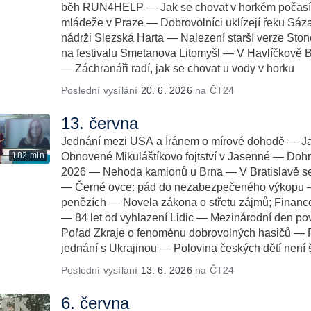
běh RUN4HELP — Jak se chovat v horkém počasí 
mládeže v Praze — Dobrovolníci uklízejí řeku Sá
nádrži Slezská Harta — Nalezení starší verze St
na festivalu Smetanova Litomyšl — V Havlíčkově B
— Záchranáři radí, jak se chovat u vody v horku
Poslední vysílání
20. 6. 2026
na ČT24
13. června
Jednání mezi USA a Íránem o mírové dohodě — J
182 min
Obnovené Mikuláštíkovo fojtství v Jasenné — Doh
2026 — Nehoda kamionů u Brna — V Bratislavě se
— Černé ovce: pád do nezabezpečeného výkopu — 
penězích — Novela zákona o střetu zájmů; Financ
— 84 let od vyhlazení Lidic — Mezinárodní den p
Pořad Zkraje o fenoménu dobrovolných hasičů — P
jednání s Ukrajinou — Polovina českých dětí není 
Poslední vysílání
13. 6. 2026
na ČT24
6. června