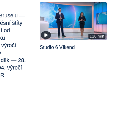
 Bruselu —
sní štíty
í od
120 min
ku
výročí
Studio 6 Víkend
v
dlík — 28.
4. výročí
ČR