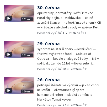
30. června
opruzeniny, dermatózy, kožní infekce —
Postřehy odjinud - Moldavsko — úplné
151 min
zatmění Slunce — nejlepší mladý chemik ČR
— krádeže a alkohol u vody — zpěvák Peter
Cmorik
Poslední vysílání
1. 7. 2026
na ČT1
29. června
syndrom nejstarší dcery — letní líčení —
festivalový street food — Colours of
151 min
Ostrava — kouzlo analogové fotky — ME v
softballu žen do 22 let — Nová zelená
úsporám — Global Teacher Prize Czech
Poslední vysílání
30. 6. 2026
na ČT1
Republic
26. června
policejní štěňata ve výcviku — jak to chodí
na letišti — dřevorubecký sport —
150 min
humanoidní robot — sladká odměna s
Markétou Tomáškovou
Poslední vysílání
27. 6. 2026
na ČT1