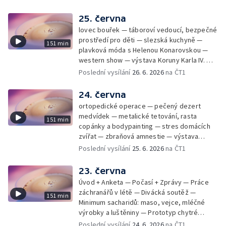
25. června
lovec bouřek — táboroví vedoucí, bezpečné
prostředí pro děti — slezská kuchyně —
151 min
plavková móda s Helenou Konarovskou —
western show — výstava Koruny Karla IV. —
mladý lezecký fenomén Josef Šindel
Poslední vysílání
26. 6. 2026
na ČT1
24. června
ortopedické operace — pečený dezert
medvídek — metalické tetování, rasta
151 min
copánky a bodypainting — stres domácích
zvířat — zbraňová amnestie — výstava
mikrofotografií rostlin — fenomenální
Poslední vysílání
25. 6. 2026
na ČT1
klavírista Matyáš Novák
23. června
Úvod + Anketa — Počasí + Zprávy — Práce
záchranářů v létě — Divácká soutěž —
151 min
Minimum sacharidů: maso, vejce, mléčné
výrobky a luštěniny — Prototyp chytré
vložky do bot pro běžce — Anketa +
Poslední vysílání
24. 6. 2026
na ČT1