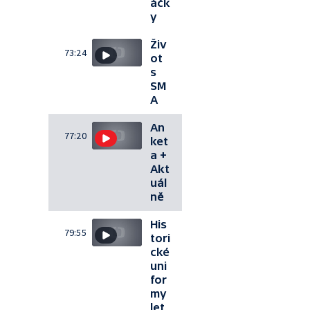
áčk
y
Živ
73:24
ot
s
SM
A
An
77:20
ket
a +
Akt
uál
ně
His
79:55
tori
cké
uni
for
my
let