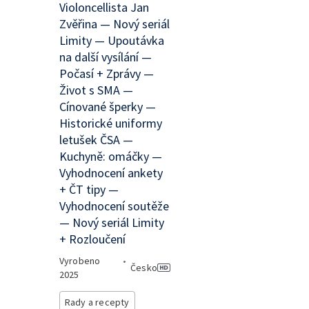
Violoncellista Jan
Zvěřina — Nový seriál
Limity — Upoutávka
na další vysílání —
Počasí + Zprávy —
Život s SMA —
Cínované šperky —
Historické uniformy
letušek ČSA —
Kuchyně: omáčky —
Vyhodnocení ankety
+ ČT tipy —
Vyhodnocení soutěže
— Nový seriál Limity
+ Rozloučení
Vyrobeno
•
Česko
2025
Rady a recepty