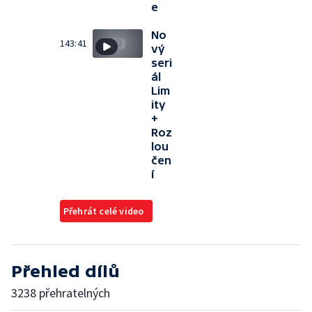
e
No
143:41
vý
seri
ál
Lim
ity
+
Roz
lou
čen
í
Přehrát celé video
Přehled dílů
3238 přehratelných