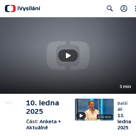
Cl
Search
3 min
10. ledna
Další
díl
2025
13.
150 min
Část:
Anketa +
ledna
Aktuálně
2025