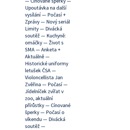
— Cínované šperky —
Upoutávka na další
vysílání — Počasí +
Zprávy — Nový seriál
Limity — Divácká
soutěž — Kuchyně:
omáčky — Život s
SMA — Anketa +
Aktuálně —
Historické uniformy
letušek ČSA —
Violoncellista Jan
Zvěřina — Počasí —
Jídelníček zvířat v
zoo, aktuální
přírůstky — Cínované
šperky — Počasí o
víkendu — Divácká
soutěž —