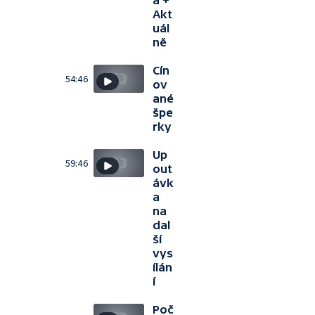
Akt
uál
ně
Cín
54:46
ov
ané
špe
rky
Up
59:46
out
ávk
a
na
dal
ší
vys
ílán
í
Poč