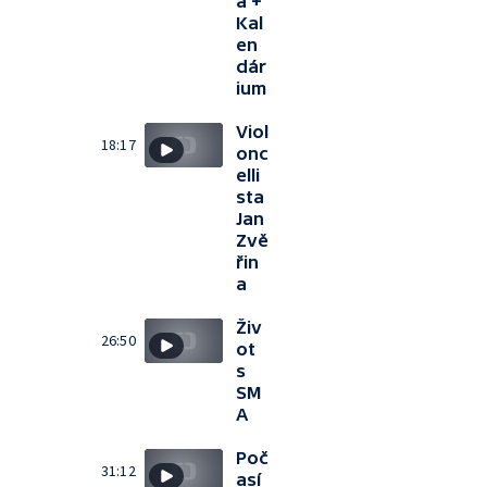
a +
Kal
en
dár
ium
Viol
18:17
onc
elli
sta
Jan
Zvě
řin
a
Živ
26:50
ot
s
SM
A
Poč
31:12
así