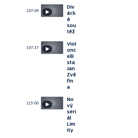
Div
107:09
áck
á
sou
těž
Viol
107:37
onc
elli
sta
Jan
Zvě
řin
a
No
115:00
vý
seri
ál
Lim
ity