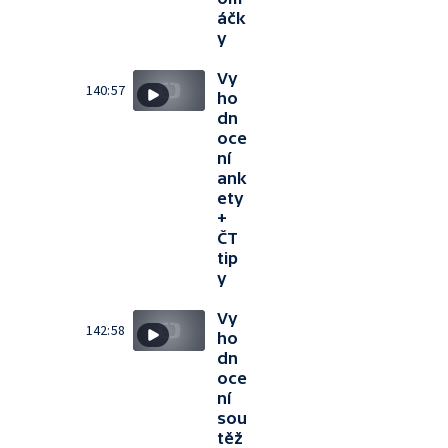
áčk
y
Vy
140:57
ho
dn
oce
ní
ank
ety
+
ČT
tip
y
Vy
142:58
ho
dn
oce
ní
sou
těž