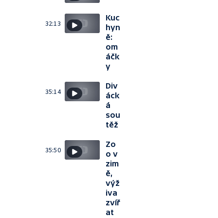
Kuc
32:13
hyn
ě:
om
áčk
y
Div
35:14
áck
á
sou
těž
Zo
35:50
o v
zim
ě,
výž
iva
zvíř
at