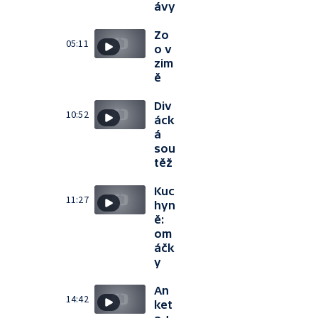
ávy
Zo
05:11
o v
zim
ě
Div
10:52
áck
á
sou
těž
Kuc
11:27
hyn
ě:
om
áčk
y
An
14:42
ket