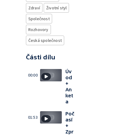
Zdraví
Životní styl
Společnost
Rozhovory
Česká společnost
Části dílu
Úv
00:00
od
+
An
ket
a
Poč
01:53
así
+
Zpr