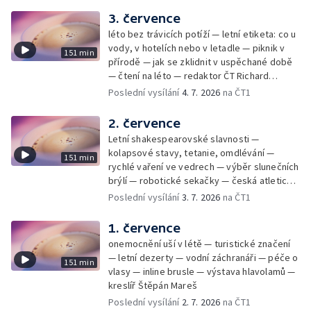
3. července
léto bez trávicích potíží — letní etiketa: co u
vody, v hotelích nebo v letadle — piknik v
151 min
přírodě — jak se zklidnit v uspěchané době
— čtení na léto — redaktor ČT Richard
Samko
Poslední vysílání
4. 7. 2026
na ČT1
2. července
Letní shakespearovské slavnosti —
kolapsové stavy, tetanie, omdlévání —
151 min
rychlé vaření ve vedrech — výběr slunečních
brýlí — robotické sekačky — česká atletická
rekordmanka — psí seriál: výmarský
Poslední vysílání
3. 7. 2026
na ČT1
dlouhosrstý ohař
1. července
onemocnění uší v létě — turistické značení
— letní dezerty — vodní záchranáři — péče o
151 min
vlasy — inline brusle — výstava hlavolamů —
kreslíř Štěpán Mareš
Poslední vysílání
2. 7. 2026
na ČT1