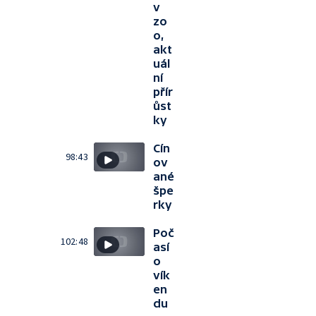
v
zo
o,
akt
uál
ní
přír
ůst
ky
Cín
98:43
ov
ané
špe
rky
Poč
102:48
así
o
vík
en
du