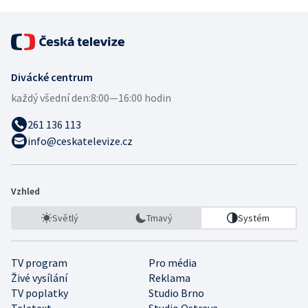
Divácké centrum
každý všední den:
8:00—16:00 hodin
261 136 113
info@ceskatelevize.cz
Vzhled
Světlý
Tmavý
Systém
TV program
Pro média
Živé vysílání
Reklama
TV poplatky
Studio Brno