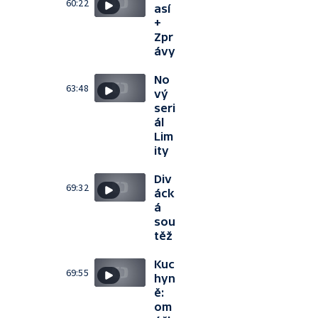
60:22
así
+
Zpr
ávy
No
63:48
vý
seri
ál
Lim
ity
Div
69:32
áck
á
sou
těž
Kuc
69:55
hyn
ě:
om