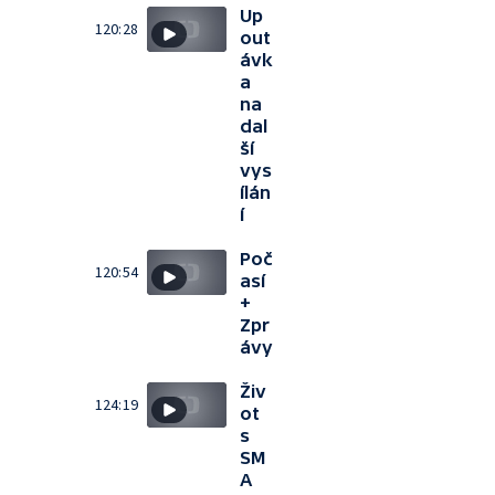
Up
120:28
out
ávk
a
na
dal
ší
vys
ílán
í
Poč
120:54
así
+
Zpr
ávy
Živ
124:19
ot
s
SM
A