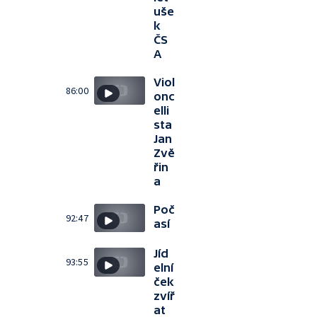
uše
k
ČS
A
Viol
86:00
onc
elli
sta
Jan
Zvě
řin
a
Poč
92:47
así
Jíd
93:55
elní
ček
zvíř
at