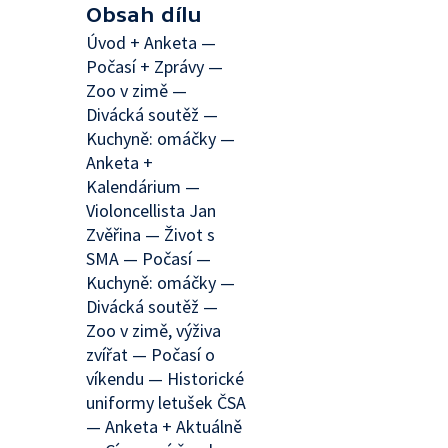
Obsah dílu
Úvod + Anketa —
Počasí + Zprávy —
Zoo v zimě —
Divácká soutěž —
Kuchyně: omáčky —
Anketa +
Kalendárium —
Violoncellista Jan
Zvěřina — Život s
SMA — Počasí —
Kuchyně: omáčky —
Divácká soutěž —
Zoo v zimě, výživa
zvířat — Počasí o
víkendu — Historické
uniformy letušek ČSA
— Anketa + Aktuálně