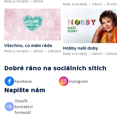
Rady a recepty
Vaření
Kniha veselých říkanek Hrátky se zvířátky —
Rady a recepty
Zdraví
Životn
Umělecký festival Pohoda 2026 —
Vyhodnocení ankety + ČT tipy —
Vyhodnocení divácké soutěže — Práce
záchranářů v létě
Všechno, co mám ráda
Hobby naší doby
Rady a recepty
Vaření
Zahrada
Rady a recepty
Vaření
Zahra
Dobré ráno
na sociálních sítích
Facebook
Instagram
Napište nám
Otevřít
kontaktní
formulář