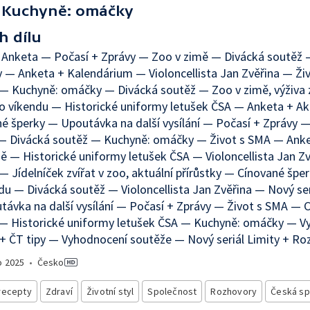
Kuchyně: omáčky
h dílu
 Anketa — Počasí + Zprávy — Zoo v zimě — Divácká soutěž 
— Anketa + Kalendárium — Violoncellista Jan Zvěřina — Ži
— Kuchyně: omáčky — Divácká soutěž — Zoo v zimě, výživa 
o víkendu — Historické uniformy letušek ČSA — Anketa + A
é šperky — Upoutávka na další vysílání — Počasí + Zprávy —
 — Divácká soutěž — Kuchyně: omáčky — Život s SMA — Ank
ě — Historické uniformy letušek ČSA — Violoncellista Jan Z
— Jídelníček zvířat v zoo, aktuální přírůstky — Cínované špe
du — Divácká soutěž — Violoncellista Jan Zvěřina — Nový ser
ávka na další vysílání — Počasí + Zprávy — Život s SMA — 
 — Historické uniformy letušek ČSA — Kuchyně: omáčky — V
+ ČT tipy — Vyhodnocení soutěže — Nový seriál Limity + Ro
o
2025
•
Česko
recepty
Zdraví
Životní styl
Společnost
Rozhovory
Česká sp