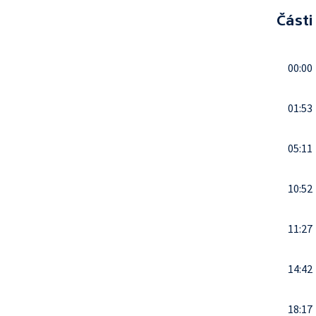
Části
00:00
01:53
05:11
10:52
11:27
14:42
18:17