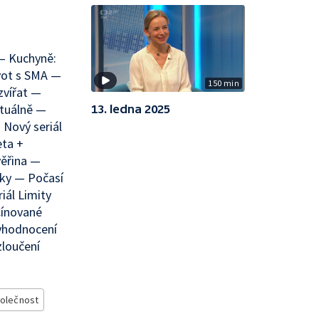
— Kuchyně:
vot s SMA —
150 min
zvířat —
ktuálně —
13. ledna 2025
 Nový seriál
eta +
věřina —
rky — Počasí
iál Limity
Cínované
yhodnocení
zloučení
olečnost