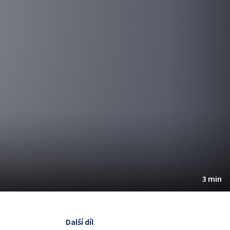
3 min
Další díl