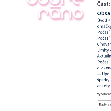
Část:
Obsa
Úvod +
omáčky 
Počasí 
Počasí 
Cínovan
Limity
Aktuáln
Počasí 
o víken
— Upout
šperky
ankety 
Vyroben
Rady a 