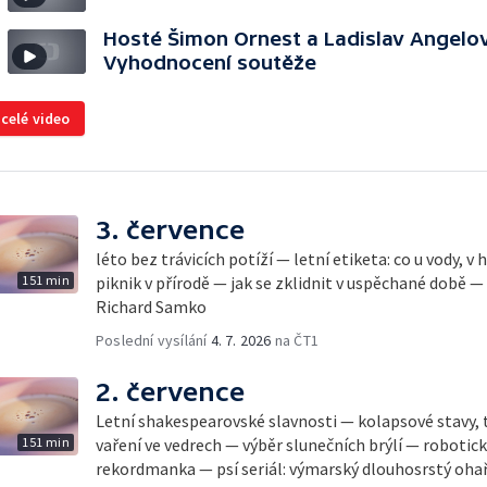
Hosté Šimon Ornest a Ladislav Angelov
Vyhodnocení soutěže
 celé video
3. července
léto bez trávicích potíží — letní etiketa: co u vody, v
151 min
piknik v přírodě — jak se zklidnit v uspěchané době —
Richard Samko
Poslední vysílání
4. 7. 2026
na ČT1
2. července
Letní shakespearovské slavnosti — kolapsové stavy, 
151 min
vaření ve vedrech — výběr slunečních brýlí — robotic
rekordmanka — psí seriál: výmarský dlouhosrstý oha