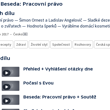
Beseda: Pracovní právo
h dílu
í právo — Šimon Ornest a Ladislav Angelovič — Sladké deze
 o zvířatech — Hodnota šperků — Vyrábíme domácí kosmet
o
2017
•
Česko
recepty
Zdraví
Životní styl
Společnost
Rozhovory
Česká sp
 dílu
Přehled + Vyhlášení otázky dne
Počasí s Evou
Beseda: Pracovní právo + Soutěž