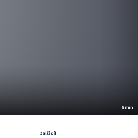
6 min
Další díl