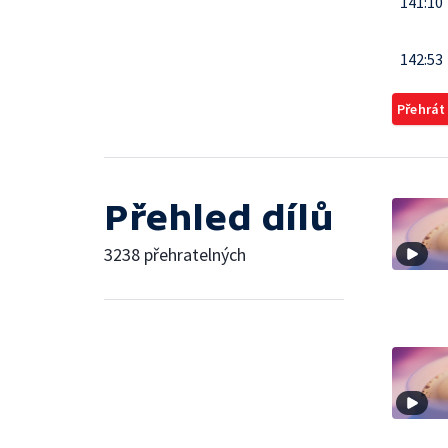
141:10
142:53
Přehrát
Přehled dílů
3238 přehratelných