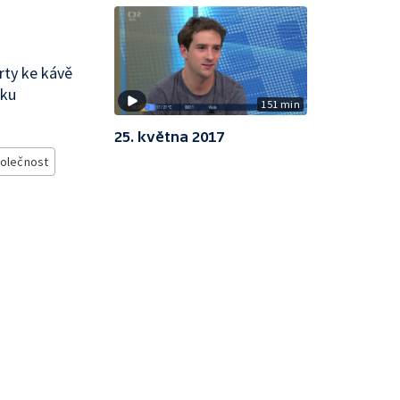
rty ke kávě
iku
151 min
25. května 2017
olečnost