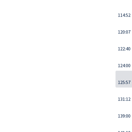
114:52
120:07
122:40
124:00
125:57
131:12
139:00