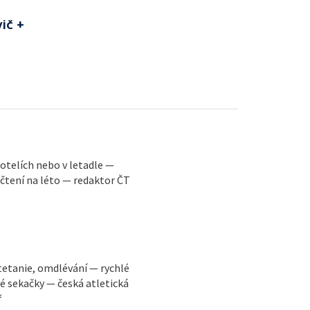
ič +
 hotelích nebo v letadle —
 čtení na léto — redaktor ČT
tetanie, omdlévání — rychlé
ké sekačky — česká atletická
ř