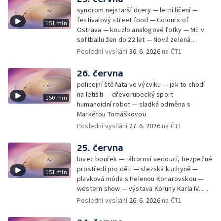
syndrom nejstarší dcery — letní líčení —
festivalový street food — Colours of
151 min
Ostrava — kouzlo analogové fotky — ME v
softballu žen do 22 let — Nová zelená
úsporám — Global Teacher Prize Czech
Poslední vysílání
30. 6. 2026
na ČT1
Republic
26. června
policejní štěňata ve výcviku — jak to chodí
na letišti — dřevorubecký sport —
150 min
humanoidní robot — sladká odměna s
Markétou Tomáškovou
Poslední vysílání
27. 6. 2026
na ČT1
25. června
lovec bouřek — táboroví vedoucí, bezpečné
prostředí pro děti — slezská kuchyně —
151 min
plavková móda s Helenou Konarovskou —
western show — výstava Koruny Karla IV. —
mladý lezecký fenomén Josef Šindel
Poslední vysílání
26. 6. 2026
na ČT1