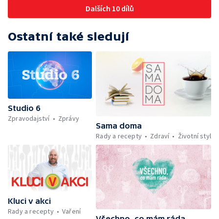
Minimum sacharidů: maso, vejce, mléčné
Dalších 10 dílů
výrobky a luštěniny — Mezinárodní folklórní
festival ve Strážnici — Jak se udržet v
kondici v létě bez posilovny — Anketa +
Ostatní také sledují
Aktuálně — Škola hrou — Počasí — Prototyp
chytré vložky do bot pro běžce — Divácká
soutěž — Kniha veselých říkanek Hrátky se
zvířátky — Práce záchranářů v létě — Jak se
udržet v kondici v létě bez posilovny —
Škola hrou — Upoutávka na další vysílání —
Počasí + Zprávy — Mezinárodní folklórní
Studio 6
festival ve Strážnici — Minimum sacharidů:
Zpravodajství
Zprávy
maso, vejce, mléčné výrobky a luštěniny —
Sama doma
Kniha veselých říkanek Hrátky se zvířátky —
Rady a recepty
Zdraví
Životní styl
Umělecký festival Pohoda 2026 —
Vyhodnocení ankety + ČT tipy —
Vyhodnocení divácké soutěže — Práce
záchranářů v létě
Kluci v akci
Rady a recepty
Vaření
Všechno, co mám ráda