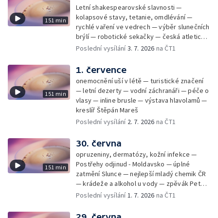
Letní shakespearovské slavnosti —
kolapsové stavy, tetanie, omdlévání —
151 min
rychlé vaření ve vedrech — výběr slunečních
brýlí — robotické sekačky — česká atletická
rekordmanka — psí seriál: výmarský
Poslední vysílání
3. 7. 2026
na ČT1
dlouhosrstý ohař
1. července
onemocnění uší v létě — turistické značení
— letní dezerty — vodní záchranáři — péče o
151 min
vlasy — inline brusle — výstava hlavolamů —
kreslíř Štěpán Mareš
Poslední vysílání
2. 7. 2026
na ČT1
30. června
opruzeniny, dermatózy, kožní infekce —
Postřehy odjinud - Moldavsko — úplné
151 min
zatmění Slunce — nejlepší mladý chemik ČR
— krádeže a alkohol u vody — zpěvák Peter
Cmorik
Poslední vysílání
1. 7. 2026
na ČT1
29. června