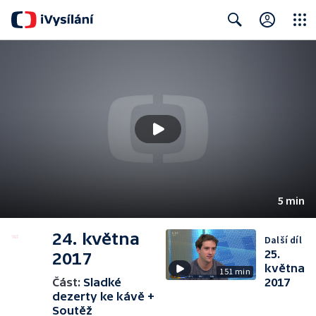
Close
Search
5 min
24. května
Další díl
25.
2017
května
151 min
Část:
Sladké
2017
dezerty ke kávě +
Soutěž