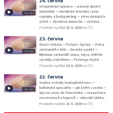
24. června
ortopedické operace — pečený dezert
medvídek — metalické tetování, rasta
151 min
copánky a bodypainting — stres domácích
zvířat — zbraňová amnestie — výstava
mikrofotografií rostlin — fenomenální
Poslední vysílání
25. 6. 2026
na ČT1
klavírista Matyáš Novák
23. června
Úvod + Anketa — Počasí + Zprávy — Práce
záchranářů v létě — Divácká soutěž —
151 min
Minimum sacharidů: maso, vejce, mléčné
výrobky a luštěniny — Prototyp chytré
vložky do bot pro běžce — Anketa +
Poslední vysílání
24. 6. 2026
na ČT1
Kalendárium — Škola hrou — Počasí — Práce
záchranářů v létě — Divácká soutěž —
22. června
Minimum sacharidů: maso, vejce, mléčné
tradice a rituály Svatojánské noci —
výrobky a luštěniny — Jak se udržet v
balkánské speciality — jak šetřit s vodou —
151 min
kondici v létě bez posilovny — Prototyp
tipy na cesty do Chorvatska — resuscitace
chytré vložky do bot pro běžce — Anketa +
novorozenců a kojenců — rekordní sbírka
aktuálně — Škola hrou — Upoutávka na další
velkých modelů aut — výroba šperků se
Poslední vysílání
23. 6. 2026
na ČT1
vysílání — Počasí + Zprávy — Práce
šperkařem
záchranářů v létě — Divácká soutěž —