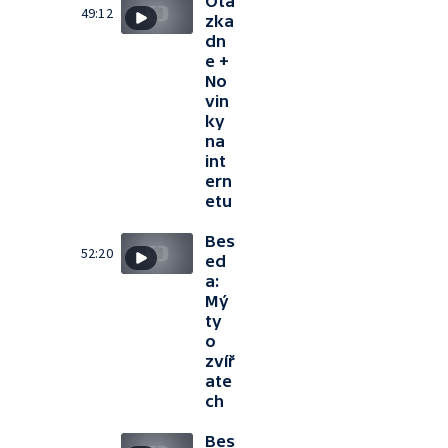
Otá
49:12
zka
dn
e +
No
vin
ky
na
int
ern
etu
Bes
52:20
ed
a:
Mý
ty
o
zvíř
ate
ch
Bes