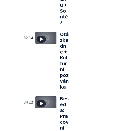
u +
So
utě
ž
Otá
82:34
zka
dn
e +
Kul
tur
ní
poz
ván
ka
Bes
84:22
ed
a:
Pra
cov
ní