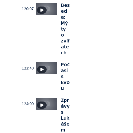
Bes
120:07
ed
a:
Mý
ty
o
zvíř
ate
ch
Poč
122:40
así
s
Evo
u
Zpr
124:00
ávy
s
Luk
áše
m