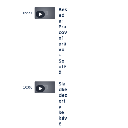
Bes
05:27
ed
a:
Pra
cov
ní
prá
vo
+
So
utě
ž
Sla
10:06
dké
dez
ert
y
ke
káv
ě