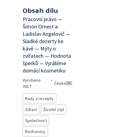
Obsah dílu
Pracovní právo —
Šimon Ornest a
Ladislav Angelovič —
Sladké dezerty ke
kávě — Mýty o
zvířatech — Hodnota
šperků — Vyrábíme
domácí kosmetiku
Vyrobeno
•
Česko
2017
Rady a recepty
Zdraví
Životní styl
Společnost
Rozhovory