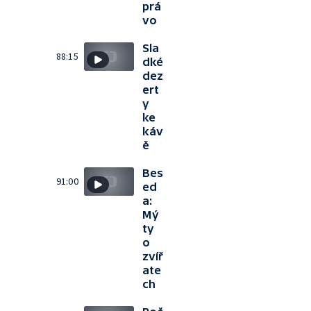
prá
vo
Sla
88:15
dké
dez
ert
y
ke
káv
ě
Bes
91:00
ed
a:
Mý
ty
o
zvíř
ate
ch