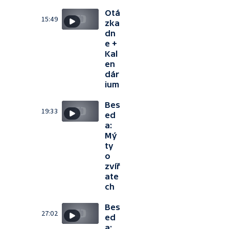
Otá
15:49
zka
dn
e +
Kal
en
dár
ium
Bes
19:33
ed
a:
Mý
ty
o
zvíř
ate
ch
Bes
27:02
ed
a: