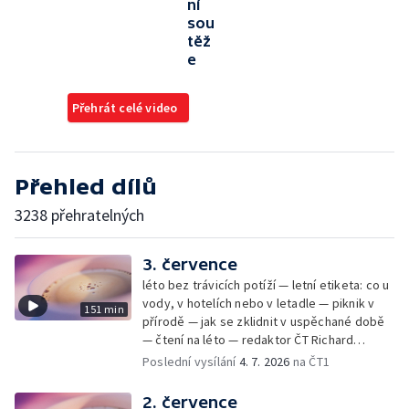
ní
sou
těž
e
Přehrát celé video
Přehled dílů
3238 přehratelných
3. července
léto bez trávicích potíží — letní etiketa: co u
vody, v hotelích nebo v letadle — piknik v
151 min
přírodě — jak se zklidnit v uspěchané době
— čtení na léto — redaktor ČT Richard
Samko
Poslední vysílání
4. 7. 2026
na ČT1
2. července