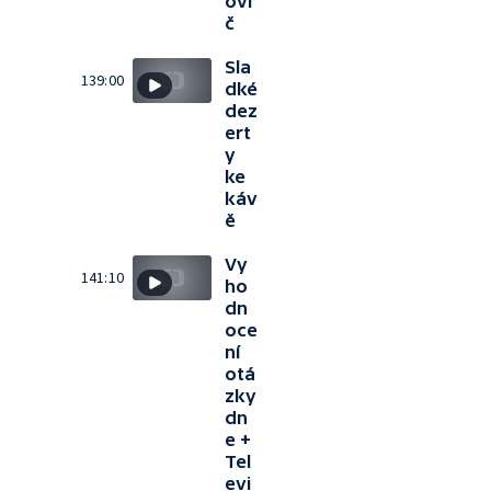
ovi
č
Sla
139:00
dké
dez
ert
y
ke
káv
ě
Vy
141:10
ho
dn
oce
ní
otá
zky
dn
e +
Tel
evi