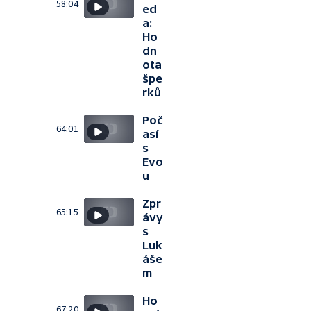
58:04
ed
a:
Ho
dn
ota
špe
rků
Poč
64:01
así
s
Evo
u
Zpr
65:15
ávy
s
Luk
áše
m
Ho
67:20