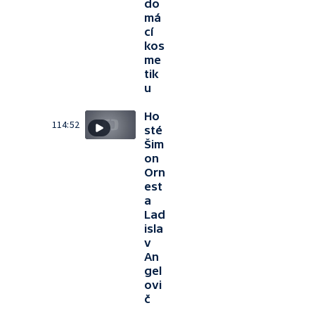
do
má
cí
kos
me
tik
u
Ho
114:52
sté
Šim
on
Orn
est
a
Lad
isla
v
An
gel
ovi
č