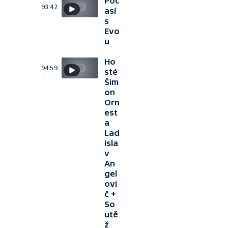
Poč
93:42
así
s
Evo
u
Ho
94:59
sté
Šim
on
Orn
est
a
Lad
isla
v
An
gel
ovi
č +
So
utě
ž