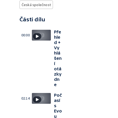
Česká společnost
Části dílu
Pře
00:00
hle
d +
Vy
hlá
šen
í
otá
zky
dn
e
Poč
02:14
así
s
Evo
u