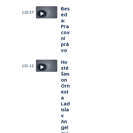
Bes
125:57
ed
a:
Pra
cov
ní
prá
vo
Ho
131:12
sté
Šim
on
Orn
est
a
Lad
isla
v
An
gel