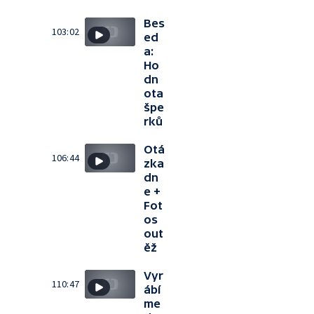
Bes
103:02
ed
a:
Ho
dn
ota
špe
rků
Otá
106:44
zka
dn
e +
Fot
os
out
ěž
Vyr
110:47
ábí
me