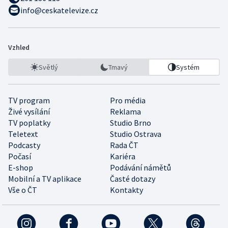
info@ceskatelevize.cz
Vzhled
Světlý
Tmavý
Systém
TV program
Pro média
Živé vysílání
Reklama
TV poplatky
Studio Brno
Teletext
Studio Ostrava
Podcasty
Rada ČT
Počasí
Kariéra
E-shop
Podávání námětů
Mobilní a TV aplikace
Časté dotazy
Vše o ČT
Kontakty