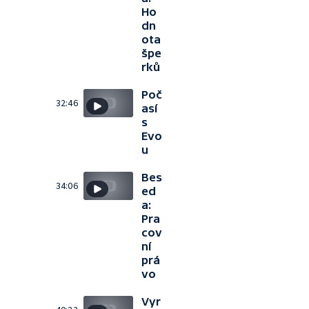
Ho
dn
ota
špe
rků
Poč
32:46
así
s
Evo
u
Bes
34:06
ed
a:
Pra
cov
ní
prá
vo
Vyr