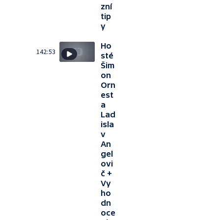
zní
tip
y
Ho
142:53
sté
Šim
on
Orn
est
a
Lad
isla
v
An
gel
ovi
č +
Vy
ho
dn
oce