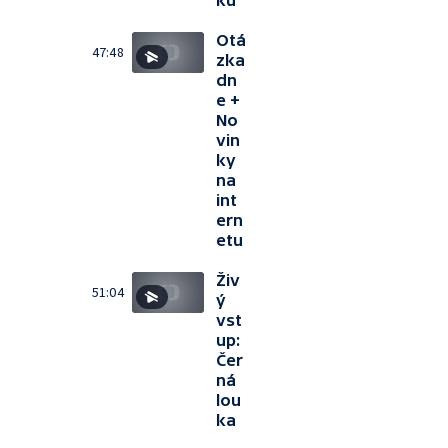
ku
Otá
47:48
zka
dn
e +
No
vin
ky
na
int
ern
etu
Živ
51:04
ý
vst
up:
Čer
ná
lou
ka