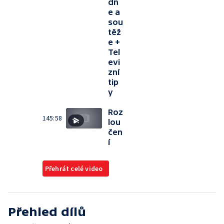
dn
e a
sou
těž
e +
Tel
evi
zní
tip
y
Roz
145:58
lou
čen
í
Přehrát celé video
Přehled dílů