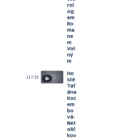
rol
og
em
Ro
ma
ne
m
Vol
ný
m
Ho
117:23
sté
Tať
ána
Koc
em
bo
vá-
Net
olič
kov