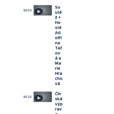
So
80:50
utě
ž +
Ho
sté
Ad
olfí
na
Tač
ov
á a
Ma
rie
Hra
cho
vá
Čín
88:28
ská
výp
rav