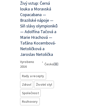
Živý vstup: Černá
louka a Moravská
Copacabana —
Brazilské nápoje —
Síň slávy olympioniků
— Adolfína Tačová a
Marie Hrachová —
Taťána Kocembová-
Netoličková a
Jaroslav Netolička
Vyrobeno
•
Česko
2016
Rady a recepty
Zdraví
Životní styl
Společnost
Rozhovory