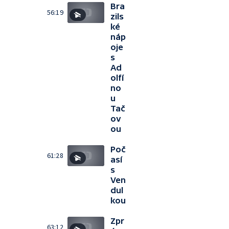
Bra
56:19
zils
ké
náp
oje
s
Ad
olfí
no
u
Tač
ov
ou
Poč
61:28
así
s
Ven
dul
kou
Zpr
63:12