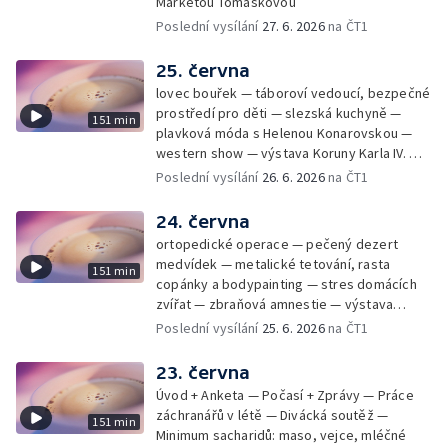
Markétou Tomáškovou
Poslední vysílání
27. 6. 2026
na ČT1
25. června
lovec bouřek — táboroví vedoucí, bezpečné
prostředí pro děti — slezská kuchyně —
151 min
plavková móda s Helenou Konarovskou —
western show — výstava Koruny Karla IV. —
mladý lezecký fenomén Josef Šindel
Poslední vysílání
26. 6. 2026
na ČT1
24. června
ortopedické operace — pečený dezert
medvídek — metalické tetování, rasta
151 min
copánky a bodypainting — stres domácích
zvířat — zbraňová amnestie — výstava
mikrofotografií rostlin — fenomenální
Poslední vysílání
25. 6. 2026
na ČT1
klavírista Matyáš Novák
23. června
Úvod + Anketa — Počasí + Zprávy — Práce
záchranářů v létě — Divácká soutěž —
151 min
Minimum sacharidů: maso, vejce, mléčné