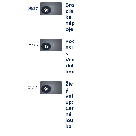
Bra
25:37
zils
ké
náp
oje
Poč
29:26
así
s
Ven
dul
kou
Živ
31:15
ý
vst
up:
Čer
ná
lou
ka