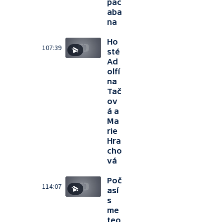
pac
aba
na
Ho
107:39
sté
Ad
olfí
na
Tač
ov
á a
Ma
rie
Hra
cho
vá
Poč
114:07
así
s
me
teo