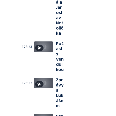
á a
Jar
osl
av
Net
olič
ka
Poč
123:43
así
s
Ven
dul
kou
Zpr
125:32
ávy
s
Luk
áše
m