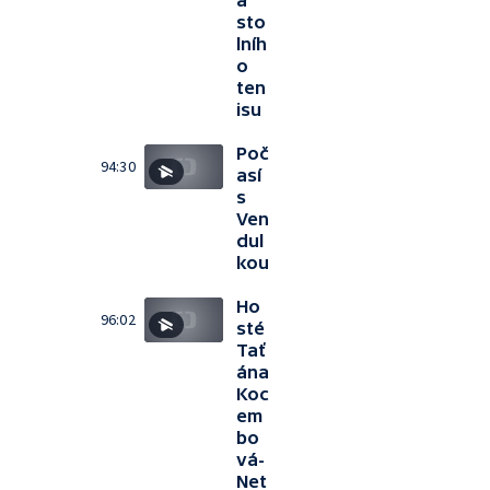
a
sto
lníh
o
ten
isu
Poč
94:30
así
s
Ven
dul
kou
Ho
96:02
sté
Tať
ána
Koc
em
bo
vá-
Net