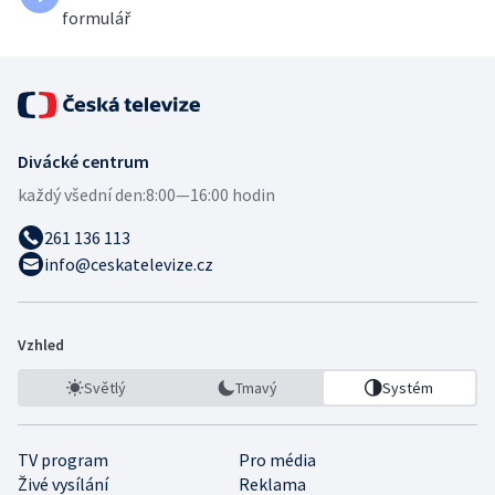
formulář
Divácké centrum
každý všední den:
8:00—16:00 hodin
261 136 113
info@ceskatelevize.cz
Vzhled
Světlý
Tmavý
Systém
TV program
Pro média
Živé vysílání
Reklama