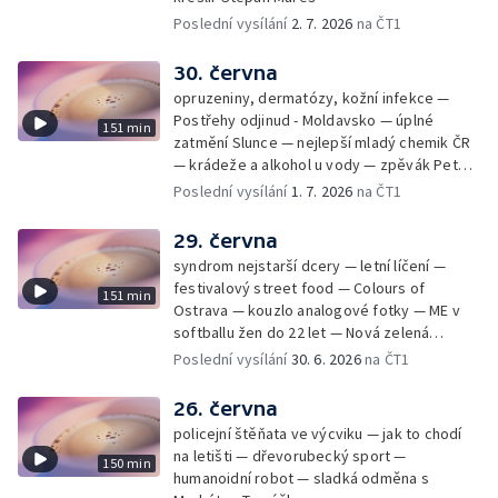
Poslední vysílání
2. 7. 2026
na ČT1
30. června
opruzeniny, dermatózy, kožní infekce —
Postřehy odjinud - Moldavsko — úplné
151 min
zatmění Slunce — nejlepší mladý chemik ČR
— krádeže a alkohol u vody — zpěvák Peter
Cmorik
Poslední vysílání
1. 7. 2026
na ČT1
29. června
syndrom nejstarší dcery — letní líčení —
festivalový street food — Colours of
151 min
Ostrava — kouzlo analogové fotky — ME v
softballu žen do 22 let — Nová zelená
úsporám — Global Teacher Prize Czech
Poslední vysílání
30. 6. 2026
na ČT1
Republic
26. června
policejní štěňata ve výcviku — jak to chodí
na letišti — dřevorubecký sport —
150 min
humanoidní robot — sladká odměna s