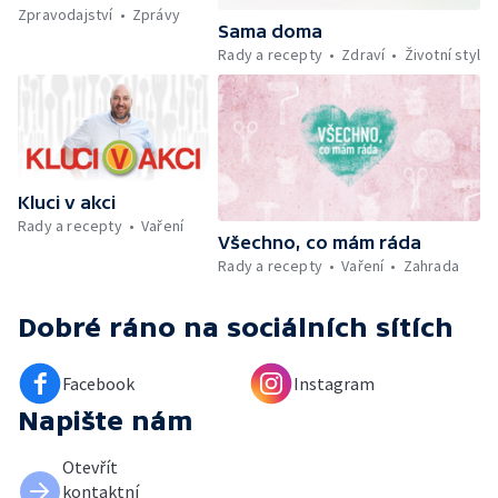
Zpravodajství
Zprávy
maso, vejce, mléčné výrobky a luštěniny —
Sama doma
Kniha veselých říkanek Hrátky se zvířátky —
Rady a recepty
Zdraví
Životní styl
Umělecký festival Pohoda 2026 —
Vyhodnocení ankety + ČT tipy —
Vyhodnocení divácké soutěže — Práce
záchranářů v létě
Kluci v akci
Rady a recepty
Vaření
Všechno, co mám ráda
Rady a recepty
Vaření
Zahrada
Dobré ráno
na sociálních sítích
Facebook
Instagram
Napište nám
Otevřít
kontaktní