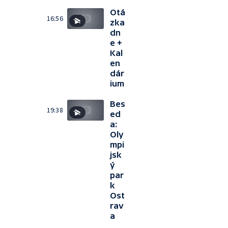
Otá
16:56
zka
dn
e +
Kal
en
dár
ium
Bes
19:38
ed
a:
Oly
mpi
jsk
ý
par
k
Ost
rav
a