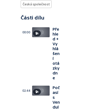
Česká společnost
Části dílu
Pře
00:00
hle
d +
Vy
hlá
šen
í
otá
zky
dn
e
Poč
02:44
así
s
Ven
dul