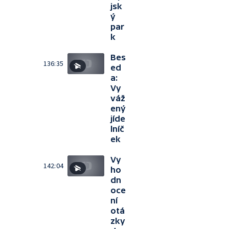
jsk
ý
par
k
Bes
136:35
ed
a:
Vy
váž
ený
jíde
lníč
ek
Vy
142:04
ho
dn
oce
ní
otá
zky