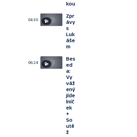
kou
Zpr
04:30
ávy
s
Luk
áše
m
Bes
06:24
ed
a:
Vy
váž
ený
jíde
lníč
ek
+
So
utě
ž