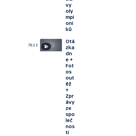
vy
oly
mpi
oni
ků
Otá
78:13
zka
dn
e +
Fot
os
out
ěž
+
Zpr
ávy
ze
spo
leč
nos
ti