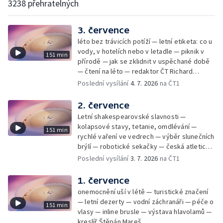
3238 přehratelných
3. července
léto bez trávicích potíží — letní etiketa: co u
vody, v hotelích nebo v letadle — piknik v
151 min
přírodě — jak se zklidnit v uspěchané době
— čtení na léto — redaktor ČT Richard
Samko
Poslední vysílání
4. 7. 2026
na ČT1
2. července
Letní shakespearovské slavnosti —
kolapsové stavy, tetanie, omdlévání —
151 min
rychlé vaření ve vedrech — výběr slunečních
brýlí — robotické sekačky — česká atletická
rekordmanka — psí seriál: výmarský
Poslední vysílání
3. 7. 2026
na ČT1
dlouhosrstý ohař
1. července
onemocnění uší v létě — turistické značení
— letní dezerty — vodní záchranáři — péče o
151 min
vlasy — inline brusle — výstava hlavolamů —
kreslíř Štěpán Mareš