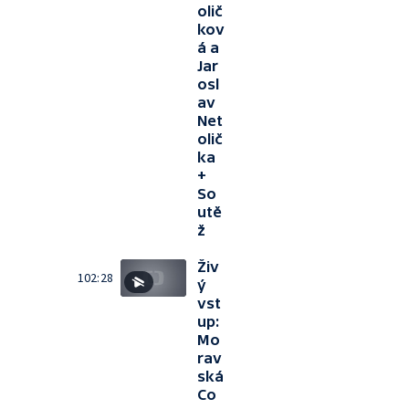
olič
kov
á a
Jar
osl
av
Net
olič
ka
+
So
utě
ž
Živ
102:28
ý
vst
up:
Mo
rav
ská
Co