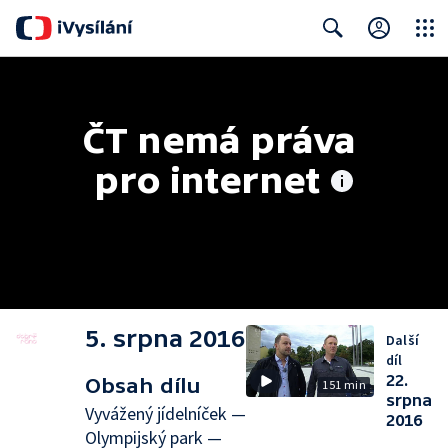
Close
Search
ČT nemá práva 
pro internet
5. srpna 2016
Další
díl
22.
Obsah dílu
151 min
srpna
Vyvážený jídelníček —
2016
Olympijský park —