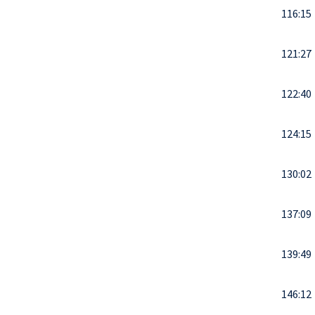
116:15
121:27
122:40
124:15
130:02
137:09
139:49
146:12