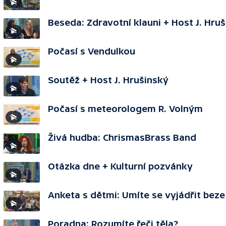
Beseda: Zdravotní klauni + Host J. Hru
Počasí s Vendulkou
Soutěž + Host J. Hrušinský
Počasí s meteorologem R. Volným
Živá hudba: ChrismasBrass Band
Otázka dne + Kulturní pozvánky
Anketa s dětmi: Umíte se vyjádřit beze
Poradna: Rozumíte řeči těla?