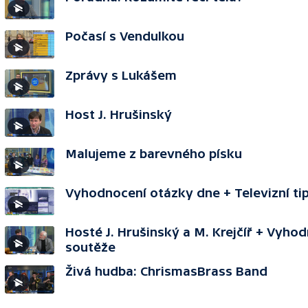
Počasí s Vendulkou
Zprávy s Lukášem
Host J. Hrušinský
Malujeme z barevného písku
Vyhodnocení otázky dne + Televizní ti
Hosté J. Hrušinský a M. Krejčíř + Vyho
soutěže
Živá hudba: ChrismasBrass Band