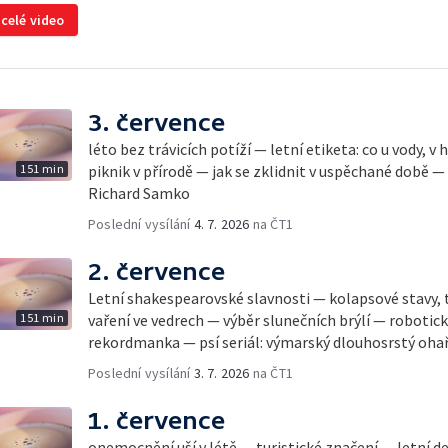
 celé video
3. července
léto bez trávicích potíží — letní etiketa: co u vody, v
151 min
piknik v přírodě — jak se zklidnit v uspěchané době —
Richard Samko
Poslední vysílání
4. 7. 2026
na ČT1
2. července
Letní shakespearovské slavnosti — kolapsové stavy, 
151 min
vaření ve vedrech — výběr slunečních brýlí — robotic
rekordmanka — psí seriál: výmarský dlouhosrstý oha
Poslední vysílání
3. 7. 2026
na ČT1
1. července
onemocnění uší v létě — turistické značení — letní d