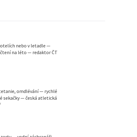
 hotelích nebo v letadle —
 čtení na léto — redaktor ČT
tetanie, omdlévání — rychlé
ké sekačky — česká atletická
ř
ezerty — vodní záchranáři —