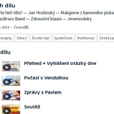
h dílu
e řeči těla? — Jan Hrušinský — Malujeme z barevného písk
asBrass Band — Zdravotní klauni — Jmenovánky
o
2014
•
Česko
recepty
Zdraví
Životní styl
Společnost
Rozhovory
Česká sp
 dílu
Přehled + Vyhlášení otázky dne
Počasí s Vendulkou
Zprávy s Pavlem
Soutěž