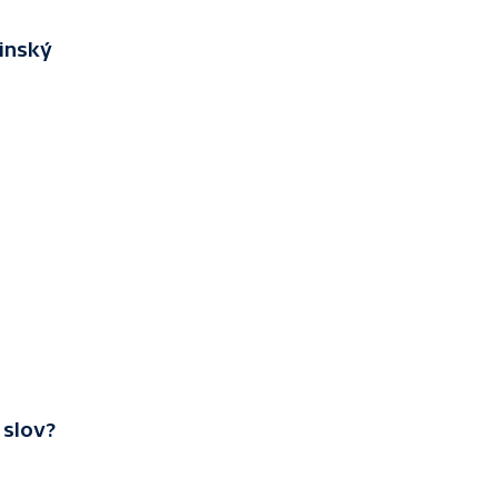
šinský
 slov?