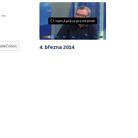
u —
ČT nemá práva pro internet
olečnost
4. března 2014