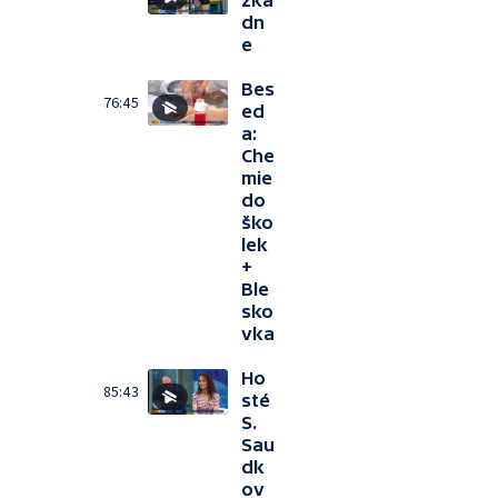
zka
dn
e
Bes
76:45
ed
a:
Che
mie
do
ško
lek
+
Ble
sko
vka
Ho
85:43
sté
S.
Sau
dk
ov