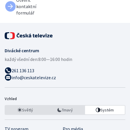
Otevřít
kontaktní
formulář
Divácké centrum
každý všední den:
8:00—16:00 hodin
261 136 113
info@ceskatelevize.cz
Vzhled
Světlý
Tmavý
Systém
TV program
Pro média