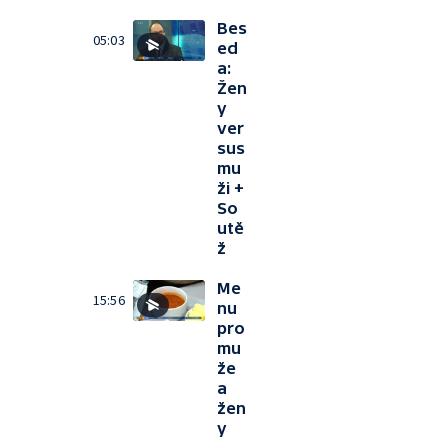
Bes
05:03
ed
a:
Žen
y
ver
sus
mu
ži +
So
utě
ž
Me
15:56
nu
pro
mu
že
a
žen
y