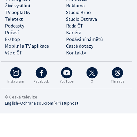
Živé vysílání
Reklama
TV poplatky
Studio Brno
Teletext
Studio Ostrava
Podcasty
Rada ČT
Počasí
Kariéra
E-shop
Podávání námětů
Mobilní a TV aplikace
Časté dotazy
Vše o ČT
Kontakty
Instagram
Facebook
YouTube
X
Threads
© Česká televize
•
•
English
Ochrana soukromí
Přístupnost