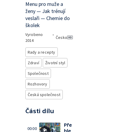
Menu pro muže a
ženy — Jak trénují
veslaři — Chemie do
školek
Vyrobeno
•
Česko
2014
Rady a recepty
Zdraví
Životní styl
Společnost
Rozhovory
Česká společnost
Části dílu
Pře
00:00
hle