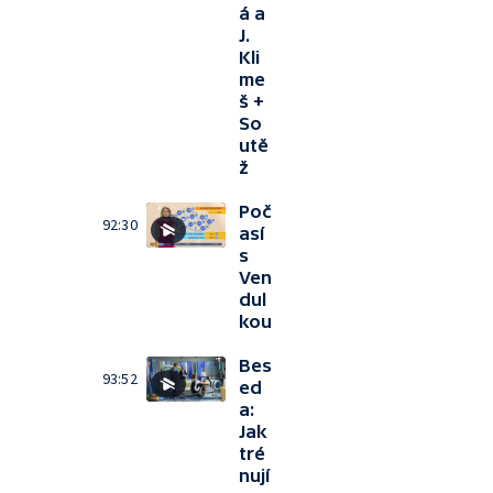
á a
J.
Kli
me
š +
So
utě
ž
Poč
92:30
así
s
Ven
dul
kou
Bes
93:52
ed
a:
Jak
tré
nují