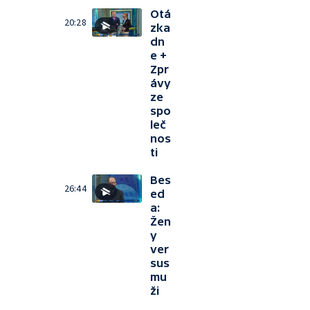
Otá
20:28
zka
dn
e +
Zpr
ávy
ze
spo
leč
nos
ti
Bes
26:44
ed
a:
Žen
y
ver
sus
mu
ži