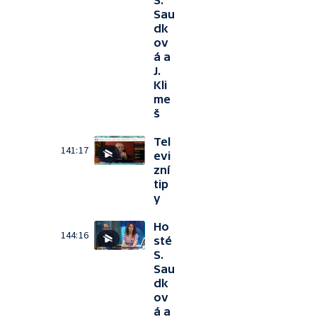
S.
Sau
dk
ov
á a
J.
Kli
me
š
Tel
141:17
evi
zní
tip
y
Ho
144:16
sté
S.
Sau
dk
ov
á a