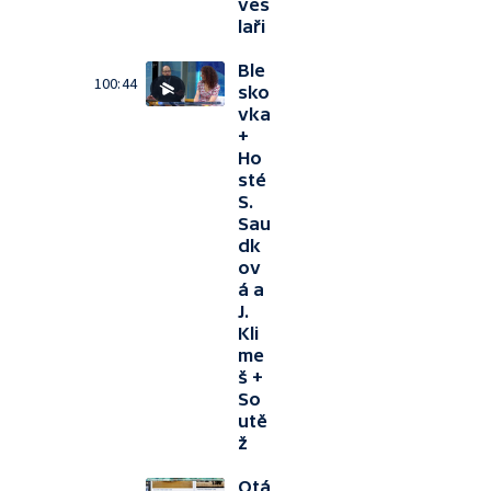
ves
laři
Ble
100:44
sko
vka
+
Ho
sté
S.
Sau
dk
ov
á a
J.
Kli
me
š +
So
utě
ž
Otá