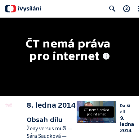
Cl
Search
ČT nemá práva 
pro internet
8. ledna 2014
Další
ČT nemá práva
díl
pro internet
9.
Obsah dílu
ledna
Ženy versus muži —
2014
Sára Saudková —