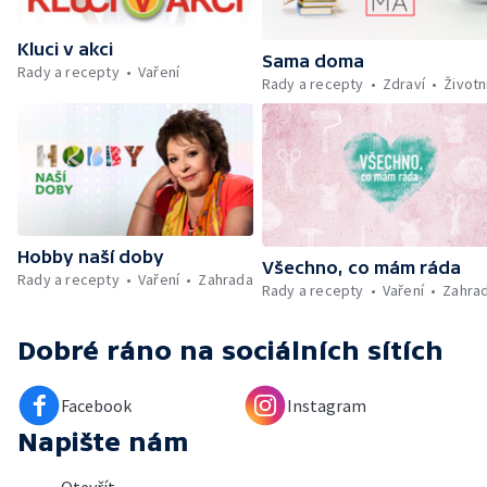
Počasí + Zprávy — Mezinárodní folklórní
festival ve Strážnici — Minimum sacharidů:
Kluci v akci
maso, vejce, mléčné výrobky a luštěniny —
Sama doma
Rady a recepty
Vaření
Kniha veselých říkanek Hrátky se zvířátky —
Rady a recepty
Zdraví
Životn
Umělecký festival Pohoda 2026 —
Vyhodnocení ankety + ČT tipy —
Vyhodnocení divácké soutěže — Práce
záchranářů v létě
Hobby naší doby
Všechno, co mám ráda
Rady a recepty
Vaření
Zahrada
Rady a recepty
Vaření
Zahra
Dobré ráno
na sociálních sítích
Facebook
Instagram
Napište nám