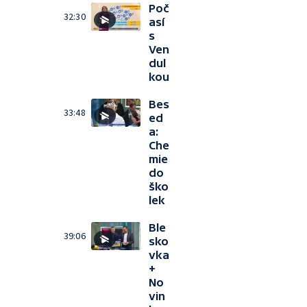
Poč
32:30
así
s
Ven
dul
kou
Bes
33:48
ed
a:
Che
mie
do
ško
lek
Ble
39:06
sko
vka
+
No
vin