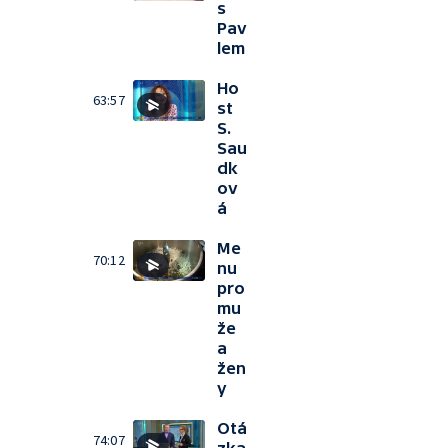
s
Pav
lem
Ho
63:57
st
S.
Sau
dk
ov
á
Me
70:12
nu
pro
mu
že
a
žen
y
Otá
74:07