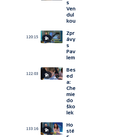
s
Ven
dul
kou
Zpr
120:15
ávy
s
Pav
lem
Bes
122:03
ed
a:
Che
mie
do
ško
lek
Ho
133:16
sté