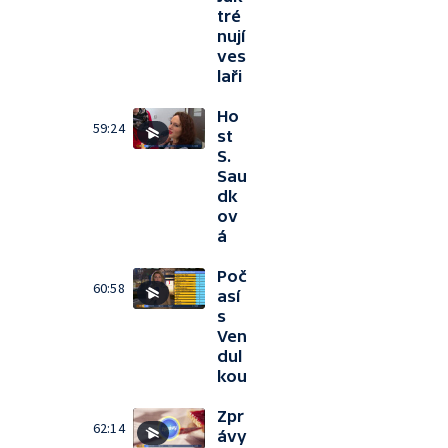
tré
nují
ves
laři
Ho
59:24
st
S.
Sau
dk
ov
á
Poč
60:58
así
s
Ven
dul
kou
Zpr
62:14
ávy