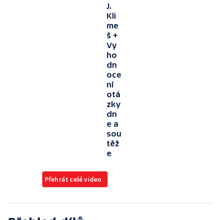
J.
Kli
me
š +
Vy
ho
dn
oce
ní
otá
zky
dn
e a
sou
těž
e
Přehrát celé video