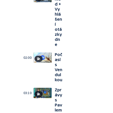
d +
Vy
hlá
šen
í
otá
zky
dn
e
Poč
02:00
así
s
Ven
dul
kou
Zpr
03:10
ávy
s
Pav
lem