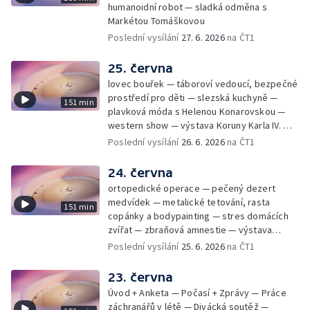
humanoidní robot — sladká odměna s
Markétou Tomáškovou
Poslední vysílání
27. 6. 2026
na ČT1
25. června
lovec bouřek — táboroví vedoucí, bezpečné
prostředí pro děti — slezská kuchyně —
151 min
plavková móda s Helenou Konarovskou —
western show — výstava Koruny Karla IV. —
mladý lezecký fenomén Josef Šindel
Poslední vysílání
26. 6. 2026
na ČT1
24. června
ortopedické operace — pečený dezert
medvídek — metalické tetování, rasta
151 min
copánky a bodypainting — stres domácích
zvířat — zbraňová amnestie — výstava
mikrofotografií rostlin — fenomenální
Poslední vysílání
25. 6. 2026
na ČT1
klavírista Matyáš Novák
23. června
Úvod + Anketa — Počasí + Zprávy — Práce
záchranářů v létě — Divácká soutěž —