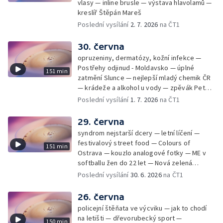
vlasy — inline brusle — výstava hlavolamů —
kreslíř Štěpán Mareš
Poslední vysílání
2. 7. 2026
na ČT1
30. června
opruzeniny, dermatózy, kožní infekce —
Postřehy odjinud - Moldavsko — úplné
151 min
zatmění Slunce — nejlepší mladý chemik ČR
— krádeže a alkohol u vody — zpěvák Peter
Cmorik
Poslední vysílání
1. 7. 2026
na ČT1
29. června
syndrom nejstarší dcery — letní líčení —
festivalový street food — Colours of
151 min
Ostrava — kouzlo analogové fotky — ME v
softballu žen do 22 let — Nová zelená
úsporám — Global Teacher Prize Czech
Poslední vysílání
30. 6. 2026
na ČT1
Republic
26. června
policejní štěňata ve výcviku — jak to chodí
na letišti — dřevorubecký sport —
150 min