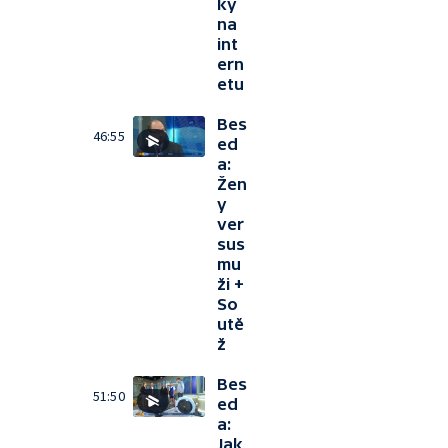
ky
na
int
ern
etu
Bes
46:55
ed
a:
Žen
y
ver
sus
mu
ži +
So
utě
ž
Bes
51:50
ed
a:
Jak