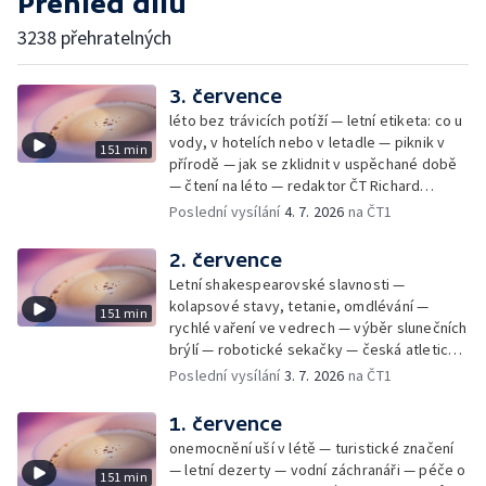
Přehled dílů
3238 přehratelných
3. července
léto bez trávicích potíží — letní etiketa: co u
vody, v hotelích nebo v letadle — piknik v
151 min
přírodě — jak se zklidnit v uspěchané době
— čtení na léto — redaktor ČT Richard
Samko
Poslední vysílání
4. 7. 2026
na ČT1
2. července
Letní shakespearovské slavnosti —
kolapsové stavy, tetanie, omdlévání —
151 min
rychlé vaření ve vedrech — výběr slunečních
brýlí — robotické sekačky — česká atletická
rekordmanka — psí seriál: výmarský
Poslední vysílání
3. 7. 2026
na ČT1
dlouhosrstý ohař
1. července
onemocnění uší v létě — turistické značení
— letní dezerty — vodní záchranáři — péče o
151 min