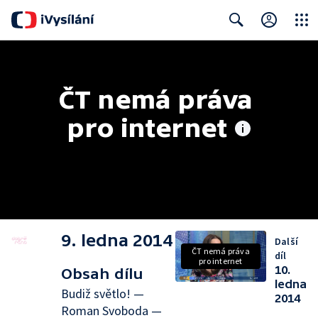
Close
Search
ČT nemá práva 
pro internet
9. ledna 2014
Další
ČT nemá práva
díl
pro internet
10.
Obsah dílu
ledna
Budiž světlo! —
2014
Roman Svoboda —