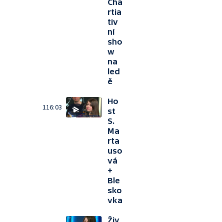
Cha
rtia
tiv
ní
sho
w
na
led
ě
Ho
116:03
st
S.
Ma
rta
uso
vá
+
Ble
sko
vka
Živ