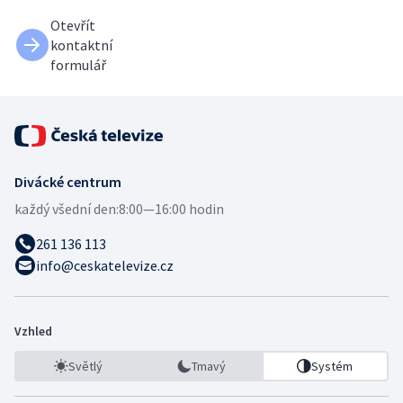
Otevřít
kontaktní
formulář
Divácké centrum
každý všední den:
8:00—16:00 hodin
261 136 113
info@ceskatelevize.cz
Vzhled
Světlý
Tmavý
Systém