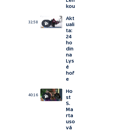
Len
kou
Akt
32:58
uali
ta:
24
ho
din
na
Lys
é
hoř
e
Ho
40:16
st
S.
Ma
rta
uso
vá