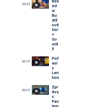
Bes
50:23
ed
a:
Bu
diž
svě
tlo!
+
So
utě
ž
Poč
61:15
así
s
Len
kou
Zpr
62:15
ávy
s
Pav
lem