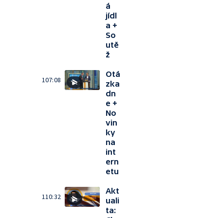
á
jídl
a +
So
utě
ž
Otá
107:08
zka
dn
e +
No
vin
ky
na
int
ern
etu
Akt
110:32
uali
ta: