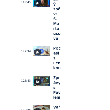
118:45
ý
zpě
v:
S.
Ma
rta
uso
vá
Poč
122:34
así
s
Len
kou
Zpr
123:43
ávy
s
Pav
lem
Vař