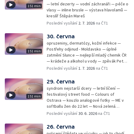
— letní dezerty — vodní záchranáři — péče o
151 min
vlasy — inline brusle — výstava hlavolamů —
kreslíř Štěpán Mareš
Poslední vysílání
2. 7. 2026
na ČT1
30. června
opruzeniny, dermatózy, kožní infekce —
Postřehy odjinud - Moldavsko — úplné
151 min
zatmění Slunce — nejlepší mladý chemik ČR
— krádeže a alkohol u vody — zpěvák Peter
Cmorik
Poslední vysílání
1. 7. 2026
na ČT1
29. června
syndrom nejstarší dcery — letní líčení —
festivalový street food — Colours of
151 min
Ostrava — kouzlo analogové fotky — ME v
softballu žen do 22 let — Nová zelená
úsporám — Global Teacher Prize Czech
Poslední vysílání
30. 6. 2026
na ČT1
Republic
26. června
policejní štěňata ve výcviku — jak to chodí