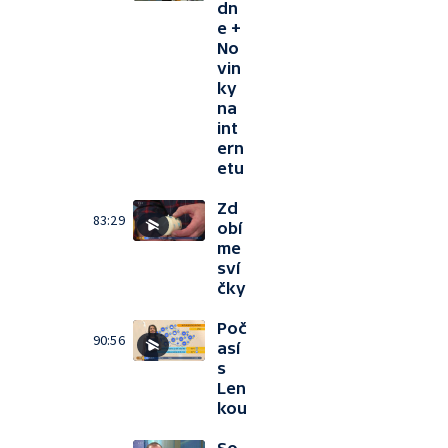
dn
e +
No
vin
ky
na
int
ern
etu
Zd
83:29
obí
me
sví
čky
Poč
90:56
así
s
Len
kou