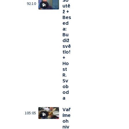
So
92:10
utě
ž +
Bes
ed
a:
Bu
diž
svě
tlo!
+
Ho
st
R.
Sv
ob
od
a
Vař
105:05
íme
oh
niv