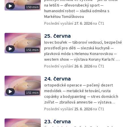
na letišti — dřevorubecký sport —
150 min
humanoidní robot — sladká odměna s
Markétou Tomáškovou
Poslední vysílání
27. 6. 2026
na ČT1
25. června
lovec bouřek — táboroví vedoucí, bezpečné
prostředí pro děti — slezská kuchyně —
151 min
plavková móda s Helenou Konarovskou —
western show — výstava Koruny Karla IV. —
mladý lezecký fenomén Josef Šindel
Poslední vysílání
26. 6. 2026
na ČT1
24. června
ortopedické operace — pečený dezert
medvídek — metalické tetování, rasta
151 min
copánky a bodypainting — stres domácích
zvířat — zbraňová amnestie — výstava
mikrofotografií rostlin — fenomenální
Poslední vysílání
25. 6. 2026
na ČT1
klavírista Matyáš Novák
23. června