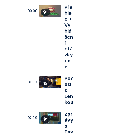
Pře
00:00
hle
d +
Vy
hlá
šen
í
otá
zky
dn
e
Poč
01:37
así
s
Len
kou
Zpr
02:39
ávy
s
Pav