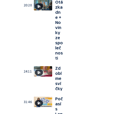
Otá
20:20
zka
dn
e +
No
vin
ky
ze
spo
leč
nos
ti
Zd
24:11
obí
me
sví
čky
Poč
31:46
así
s