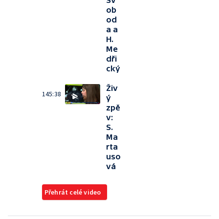
Sv
ob
od
a a
H.
Me
dři
cký
Živ
145:38
ý
zpě
v:
S.
Ma
rta
uso
vá
Přehrát celé video