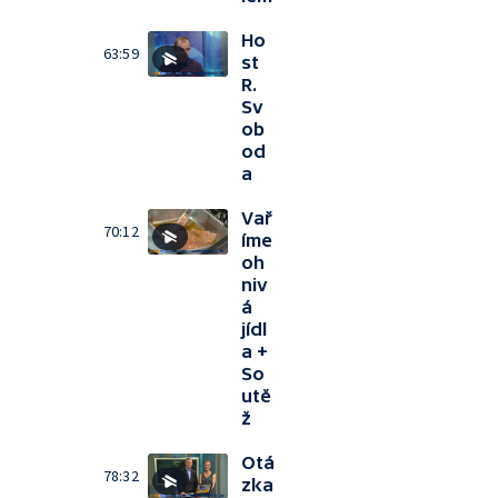
Ho
63:59
st
R.
Sv
ob
od
a
Vař
70:12
íme
oh
niv
á
jídl
a +
So
utě
ž
Otá
78:32
zka