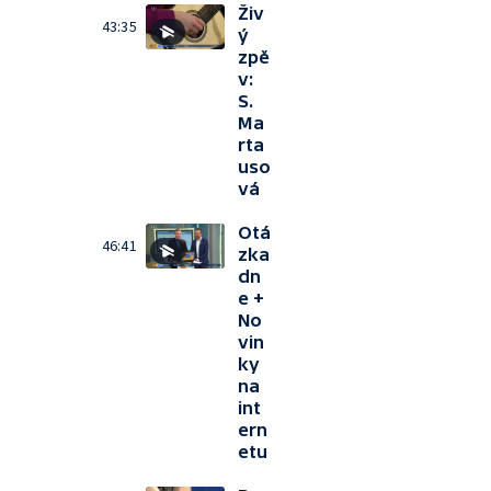
Živ
43:35
ý
zpě
v:
S.
Ma
rta
uso
vá
Otá
46:41
zka
dn
e +
No
vin
ky
na
int
ern
etu