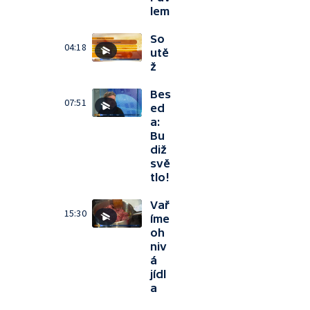
lem
So
04:18
utě
ž
Bes
07:51
ed
a:
Bu
diž
svě
tlo!
Vař
15:30
íme
oh
niv
á
jídl
a