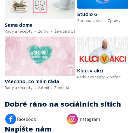
Škola hrou — Upoutávka na další vysílání —
Počasí + Zprávy — Mezinárodní folklórní
Studio 6
festival ve Strážnici — Minimum sacharidů:
Zpravodajství
Zprávy
maso, vejce, mléčné výrobky a luštěniny —
Sama doma
Kniha veselých říkanek Hrátky se zvířátky —
Rady a recepty
Zdraví
Životní styl
Umělecký festival Pohoda 2026 —
Vyhodnocení ankety + ČT tipy —
Vyhodnocení divácké soutěže — Práce
záchranářů v létě
Kluci v akci
Rady a recepty
Vaření
Všechno, co mám ráda
Rady a recepty
Vaření
Zahrada
Dobré ráno
na sociálních sítích
Facebook
Instagram
Napište nám