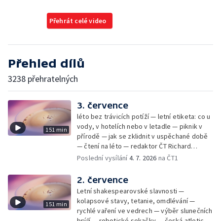
Přehrát celé video
Přehled dílů
3238 přehratelných
3. července
léto bez trávicích potíží — letní etiketa: co u
vody, v hotelích nebo v letadle — piknik v
151 min
přírodě — jak se zklidnit v uspěchané době
— čtení na léto — redaktor ČT Richard
Samko
Poslední vysílání
4. 7. 2026
na ČT1
2. července
Letní shakespearovské slavnosti —
kolapsové stavy, tetanie, omdlévání —
151 min
rychlé vaření ve vedrech — výběr slunečních
brýlí — robotické sekačky — česká atletická