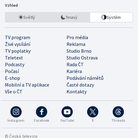
Vzhled
Světlý
Tmavý
Systém
TV program
Pro média
Živé vysílání
Reklama
TV poplatky
Studio Brno
Teletext
Studio Ostrava
Podcasty
Rada ČT
Počasí
Kariéra
E-shop
Podávání námětů
Mobilní a TV aplikace
Časté dotazy
Vše o ČT
Kontakty
Instagram
Facebook
YouTube
X
Threads
© Česká televize