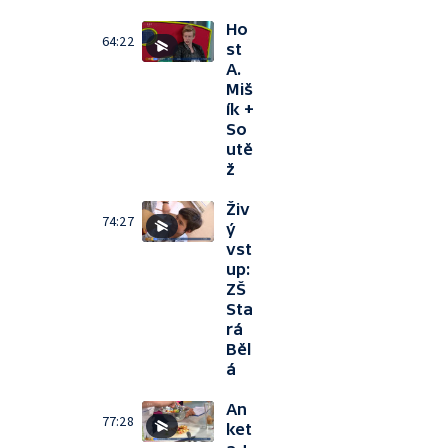
Ho
64:22
st
A.
Miš
ík +
So
utě
ž
Živ
74:27
ý
vst
up:
ZŠ
Sta
rá
Běl
á
An
77:28
ket