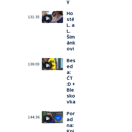
y
Ho
131:35
sté
L. a
L.
Šim
ánk
ovi
Bes
136:03
ed
a:
ČT
:D +
Ble
sko
vka
Por
144:36
ad
na:
Kni