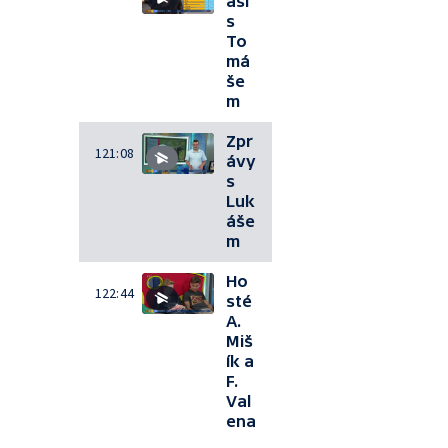
así
s
To
má
še
m
Zpr
121:08
ávy
s
Luk
áše
m
Ho
122:44
sté
A.
Miš
ík a
F.
Val
ena