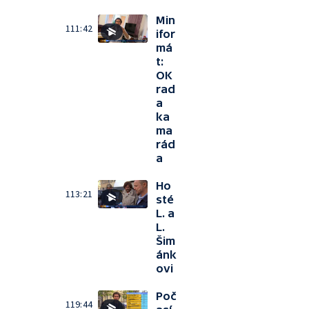
Min
111:42
ifor
má
t:
OK
rad
a
ka
ma
rád
a
Ho
113:21
sté
L. a
L.
Šim
ánk
ovi
Poč
119:44