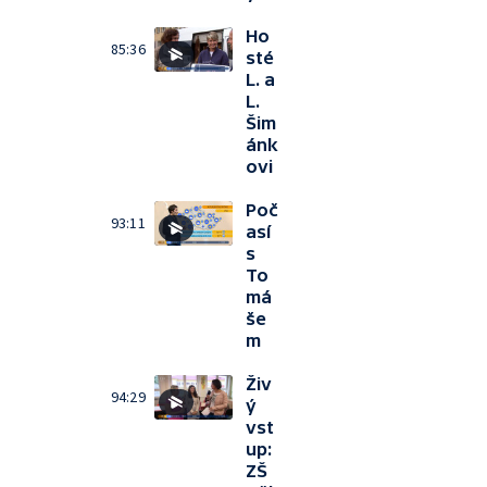
Ho
85:36
sté
L. a
L.
Šim
ánk
ovi
Poč
93:11
así
s
To
má
še
m
Živ
94:29
ý
vst
up:
ZŠ