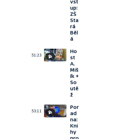
vst
up:
ZŠ
Sta
rá
Běl
á
Ho
51:23
st
A.
Miš
ík +
So
utě
ž
Por
53:11
ad
na:
Kni
hy
pro