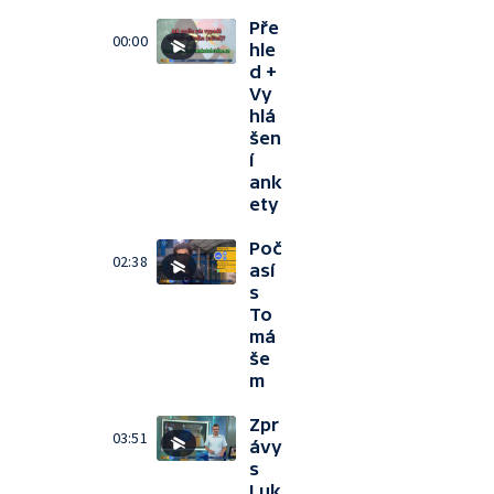
Pře
00:00
hle
d +
Vy
hlá
šen
í
ank
ety
Poč
02:38
así
s
To
má
še
m
Zpr
03:51
ávy
s
Luk