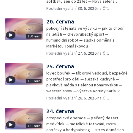
softballu žen do 22 let — Nová zelená
úsporám — Global Teacher Prize Czech
Poslední vysílání
30. 6. 2026
na ČT1
Republic
26. června
policejní štěňata ve výcviku — jak to chodí
na letišti — dřevorubecký sport —
150 min
humanoidní robot — sladká odměna s
Markétou Tomáškovou
Poslední vysílání
27. 6. 2026
na ČT1
25. června
lovec bouřek — táboroví vedoucí, bezpečné
prostředí pro děti — slezská kuchyně —
151 min
plavková móda s Helenou Konarovskou —
western show — výstava Koruny Karla IV. —
mladý lezecký fenomén Josef Šindel
Poslední vysílání
26. 6. 2026
na ČT1
24. června
ortopedické operace — pečený dezert
medvídek — metalické tetování, rasta
151 min
copánky a bodypainting — stres domácích