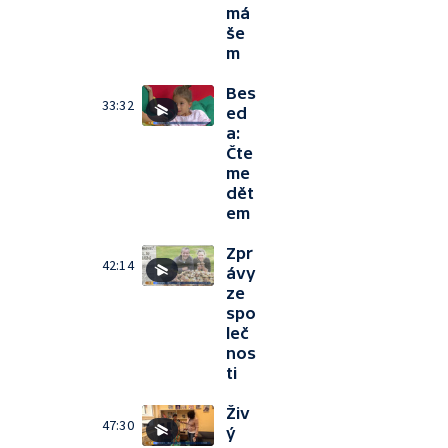
má
še
m
Bes
33:32
ed
a:
Čte
me
dět
em
Zpr
42:14
ávy
ze
spo
leč
nos
ti
Živ
47:30
ý