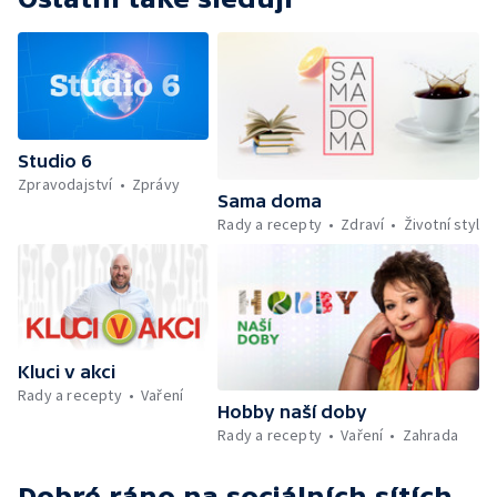
Aktuálně — Škola hrou — Počasí — Prototyp
chytré vložky do bot pro běžce — Divácká
soutěž — Kniha veselých říkanek Hrátky se
zvířátky — Práce záchranářů v létě — Jak se
udržet v kondici v létě bez posilovny —
Škola hrou — Upoutávka na další vysílání —
Počasí + Zprávy — Mezinárodní folklórní
Studio 6
festival ve Strážnici — Minimum sacharidů:
Zpravodajství
Zprávy
maso, vejce, mléčné výrobky a luštěniny —
Sama doma
Kniha veselých říkanek Hrátky se zvířátky —
Rady a recepty
Zdraví
Životní styl
Umělecký festival Pohoda 2026 —
Vyhodnocení ankety + ČT tipy —
Vyhodnocení divácké soutěže — Práce
záchranářů v létě
Kluci v akci
Rady a recepty
Vaření
Hobby naší doby
Rady a recepty
Vaření
Zahrada
Dobré ráno
na sociálních sítích