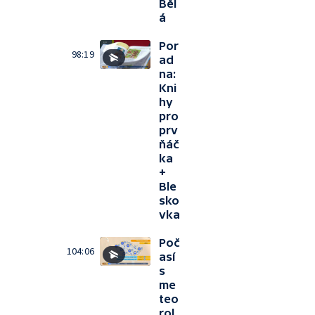
Běl
á
Por
98:19
ad
na:
Kni
hy
pro
prv
ňáč
ka
+
Ble
sko
vka
Poč
104:06
así
s
me
teo
rol