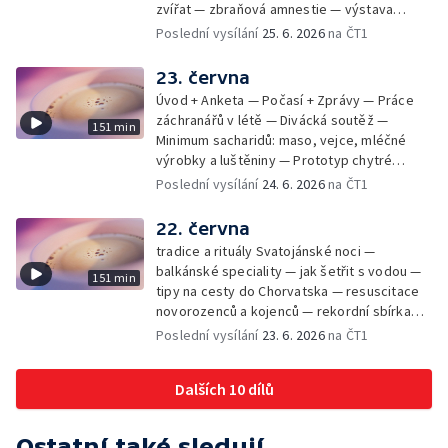
zvířat — zbraňová amnestie — výstava
mikrofotografií rostlin — fenomenální
Poslední vysílání
25. 6. 2026
na ČT1
klavírista Matyáš Novák
23. června
Úvod + Anketa — Počasí + Zprávy — Práce
záchranářů v létě — Divácká soutěž —
151 min
Minimum sacharidů: maso, vejce, mléčné
výrobky a luštěniny — Prototyp chytré
vložky do bot pro běžce — Anketa +
Poslední vysílání
24. 6. 2026
na ČT1
Kalendárium — Škola hrou — Počasí — Práce
záchranářů v létě — Divácká soutěž —
22. června
Minimum sacharidů: maso, vejce, mléčné
tradice a rituály Svatojánské noci —
výrobky a luštěniny — Jak se udržet v
balkánské speciality — jak šetřit s vodou —
151 min
kondici v létě bez posilovny — Prototyp
tipy na cesty do Chorvatska — resuscitace
chytré vložky do bot pro běžce — Anketa +
novorozenců a kojenců — rekordní sbírka
aktuálně — Škola hrou — Upoutávka na další
velkých modelů aut — výroba šperků se
Poslední vysílání
23. 6. 2026
na ČT1
vysílání — Počasí + Zprávy — Práce
šperkařem
záchranářů v létě — Divácká soutěž —
Minimum sacharidů: maso, vejce, mléčné
Dalších 10 dílů
výrobky a luštěniny — Mezinárodní folklórní
festival ve Strážnici — Jak se udržet v
kondici v létě bez posilovny — Anketa +
Ostatní také sledují