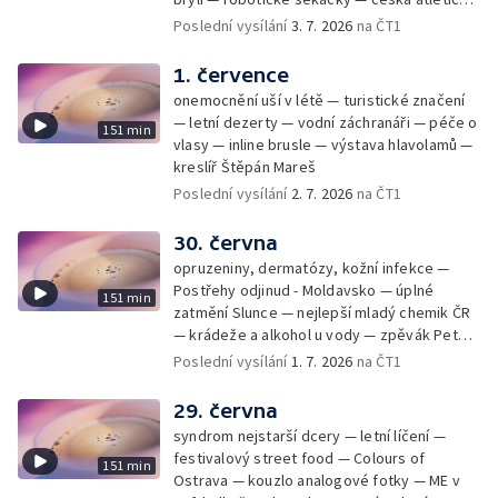
rekordmanka — psí seriál: výmarský
Poslední vysílání
3. 7. 2026
na ČT1
dlouhosrstý ohař
1. července
onemocnění uší v létě — turistické značení
— letní dezerty — vodní záchranáři — péče o
151 min
vlasy — inline brusle — výstava hlavolamů —
kreslíř Štěpán Mareš
Poslední vysílání
2. 7. 2026
na ČT1
30. června
opruzeniny, dermatózy, kožní infekce —
Postřehy odjinud - Moldavsko — úplné
151 min
zatmění Slunce — nejlepší mladý chemik ČR
— krádeže a alkohol u vody — zpěvák Peter
Cmorik
Poslední vysílání
1. 7. 2026
na ČT1
29. června
syndrom nejstarší dcery — letní líčení —
festivalový street food — Colours of
151 min
Ostrava — kouzlo analogové fotky — ME v