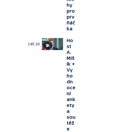
hy
pro
prv
ňáč
ka
Ho
145:20
st
A.
Miš
ík +
Vy
ho
dn
oce
ní
ank
ety
a
sou
těž
e