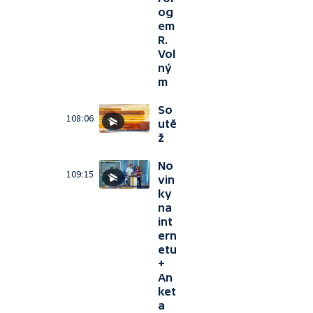
og
em
R.
Vol
ný
m
So
108:06
utě
ž
No
109:15
vin
ky
na
int
ern
etu
+
An
ket
a