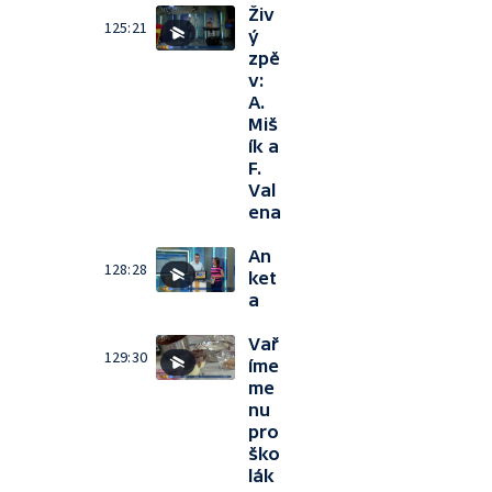
Živ
125:21
ý
zpě
v:
A.
Miš
ík a
F.
Val
ena
An
128:28
ket
a
Vař
129:30
íme
me
nu
pro
ško
lák