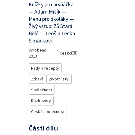
Knížky pro prvňáčka
— Adam Mišík —
Menu pro školáky —
Živý vstup: ZŠ Stará
Bělá — Leoš a Lenka
Šimánkovi
Vyrobeno
•
Česko
2013
Rady a recepty
Zdraví
Životní styl
Společnost
Rozhovory
Česká společnost
Části dílu