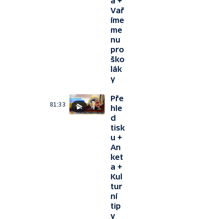
a +
Vař
íme
me
nu
pro
ško
lák
y
Pře
81:33
hle
d
tisk
u +
An
ket
a +
Kul
tur
ní
tip
y