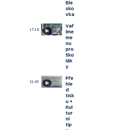
Ble
sko
vka
Vař
17:16
íme
me
nu
pro
ško
lák
y
Pře
21:45
hle
d
tisk
u +
Kul
tur
ní
tip