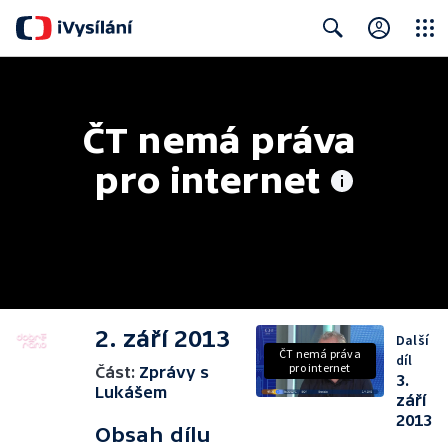
Close
Search
ČT nemá práva 
pro internet
2. září 2013
Další
ČT nemá práva
díl
pro internet
Část:
Zprávy s
3.
Lukášem
září
2013
Obsah dílu