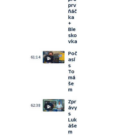
prv
ňáč
ka
+
Ble
sko
vka
Poč
61:14
así
s
To
má
še
m
Zpr
62:38
ávy
s
Luk
áše
m