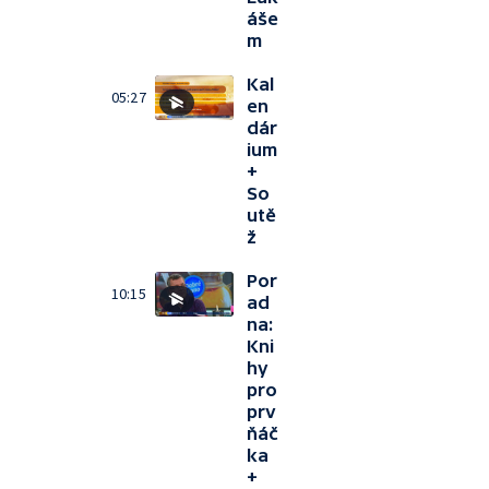
áše
m
Kal
05:27
en
dár
ium
+
So
utě
ž
Por
10:15
ad
na:
Kni
hy
pro
prv
ňáč
ka
+