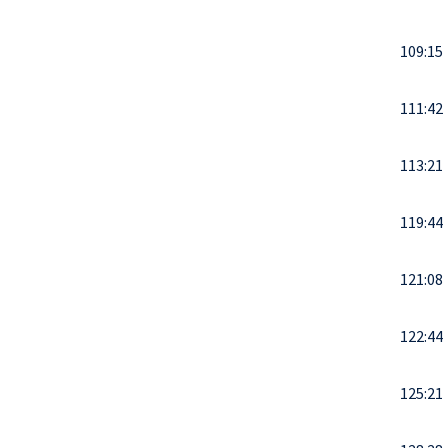
109:15
111:42
113:21
119:44
121:08
122:44
125:21