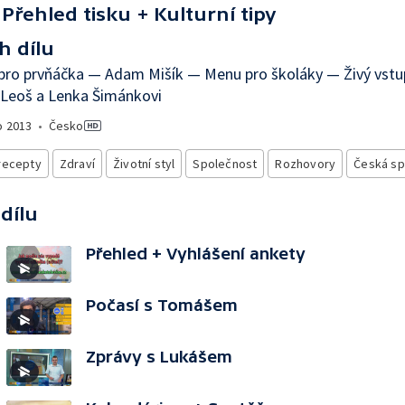
Přehled tisku + Kulturní tipy
h dílu
pro prvňáčka — Adam Mišík — Menu pro školáky — Živý vstup
 Leoš a Lenka Šimánkovi
o
2013
•
Česko
recepty
Zdraví
Životní styl
Společnost
Rozhovory
Česká sp
 dílu
Přehled + Vyhlášení ankety
Počasí s Tomášem
Zprávy s Lukášem