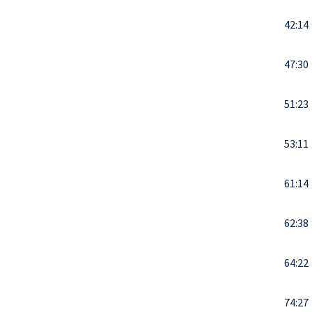
42:14
47:30
51:23
53:11
61:14
62:38
64:22
74:27