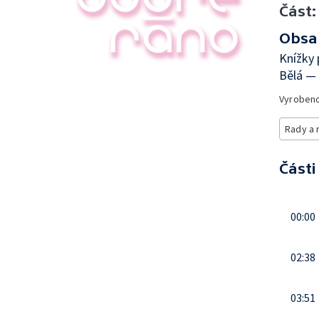
Část:
Obsa
Knížky 
Bělá —
Vyroben
Rady a 
Části
00:00
02:38
03:51