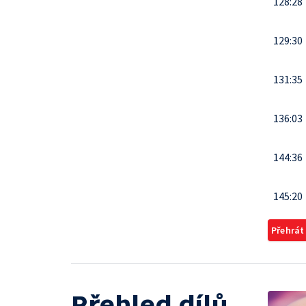
128:28
129:30
131:35
136:03
144:36
145:20
Přehrát
Přehled dílů