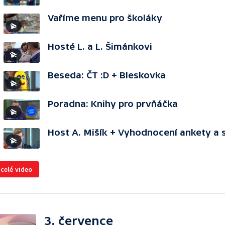
Vaříme menu pro školáky
Hosté L. a L. Šimánkovi
Beseda: ČT :D + Bleskovka
Poradna: Knihy pro prvňáčka
Host A. Mišík + Vyhodnocení ankety a 
 celé video
3. července