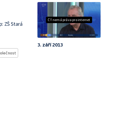
ČT nemá práva pro internet
: ZŠ Stará
3. září 2013
olečnost