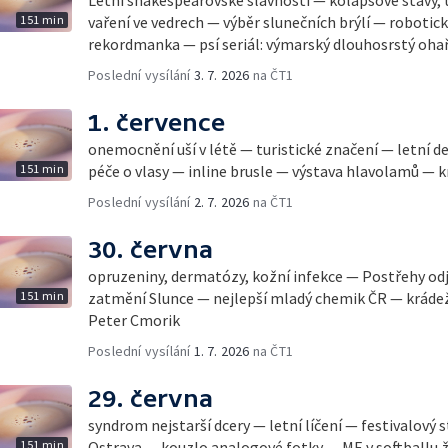
151 min
vaření ve vedrech — výběr slunečních brýlí — robotic
rekordmanka — psí seriál: výmarský dlouhosrstý oha
Poslední vysílání
3. 7. 2026
na ČT1
1. července
onemocnění uší v létě — turistické značení — letní d
151 min
péče o vlasy — inline brusle — výstava hlavolamů — k
Poslední vysílání
2. 7. 2026
na ČT1
30. června
opruzeniny, dermatózy, kožní infekce — Postřehy od
151 min
zatmění Slunce — nejlepší mladý chemik ČR — krádež
Peter Cmorik
Poslední vysílání
1. 7. 2026
na ČT1
29. června
syndrom nejstarší dcery — letní líčení — festivalový 
151 min
Ostrava — kouzlo analogové fotky — ME v softballu ž