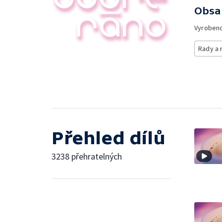
Obsa
Vyroben
Rady a 
Přehled dílů
3238 přehratelných