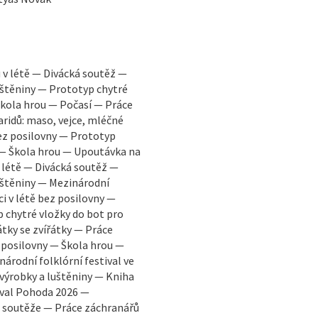
 v létě — Divácká soutěž —
uštěniny — Prototyp chytré
kola hrou — Počasí — Práce
ridů: maso, vejce, mléčné
bez posilovny — Prototyp
 — Škola hrou — Upoutávka na
v létě — Divácká soutěž —
uštěniny — Mezinárodní
ci v létě bez posilovny —
 chytré vložky do bot pro
tky se zvířátky — Práce
z posilovny — Škola hrou —
árodní folklórní festival ve
výrobky a luštěniny — Kniha
ival Pohoda 2026 —
é soutěže — Práce záchranářů