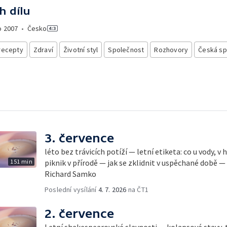
h dílu
o
2007
•
Česko
recepty
Zdraví
Životní styl
Společnost
Rozhovory
Česká sp
3. července
léto bez trávicích potíží — letní etiketa: co u vody, v
151 min
piknik v přírodě — jak se zklidnit v uspěchané době —
Richard Samko
Poslední vysílání
4. 7. 2026
na ČT1
2. července
Letní shakespearovské slavnosti — kolapsové stavy, 