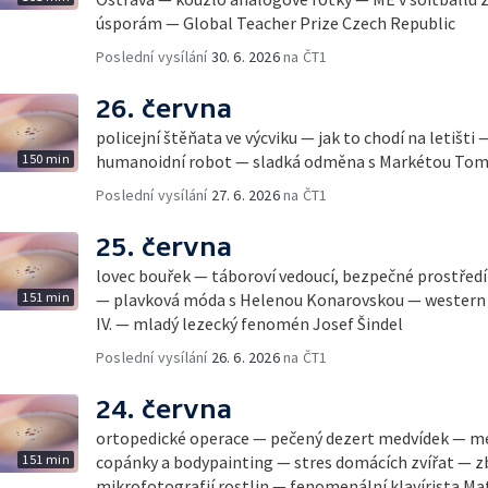
úsporám — Global Teacher Prize Czech Republic
Poslední vysílání
30. 6. 2026
na ČT1
26. června
policejní štěňata ve výcviku — jak to chodí na letišt
150 min
humanoidní robot — sladká odměna s Markétou To
Poslední vysílání
27. 6. 2026
na ČT1
25. června
lovec bouřek — táboroví vedoucí, bezpečné prostředí
151 min
— plavková móda s Helenou Konarovskou — western 
IV. — mladý lezecký fenomén Josef Šindel
Poslední vysílání
26. 6. 2026
na ČT1
24. června
ortopedické operace — pečený dezert medvídek — met
151 min
copánky a bodypainting — stres domácích zvířat — 
mikrofotografií rostlin — fenomenální klavírista M