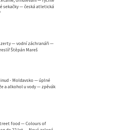
ké sekačky — česká atletická
ř
ezerty — vodní záchranáři —
reslíř Štěpán Mareš
jinud - Moldavsko — úplné
e a alkohol u vody — zpěvák
street food — Colours of
en do 22 let — Nová zelená