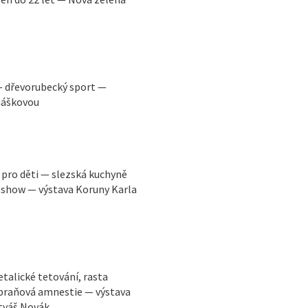
i — dřevorubecký sport —
máškovou
 pro děti — slezská kuchyně
show — výstava Koruny Karla
alické tetování, rasta
zbraňová amnestie — výstava
atyáš Novák