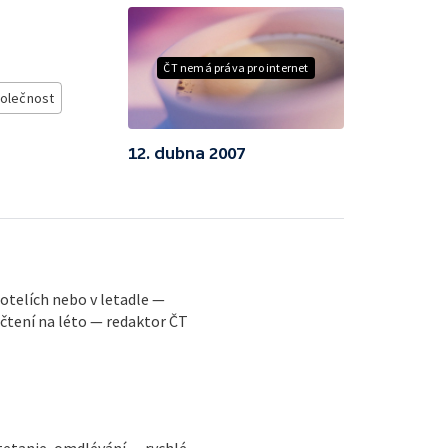
ČT nemá práva pro internet
olečnost
12. dubna 2007
 hotelích nebo v letadle —
 čtení na léto — redaktor ČT
tetanie, omdlévání — rychlé