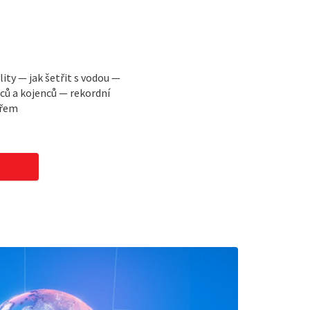
lity — jak šetřit s vodou —
ců a kojenců — rekordní
ařem