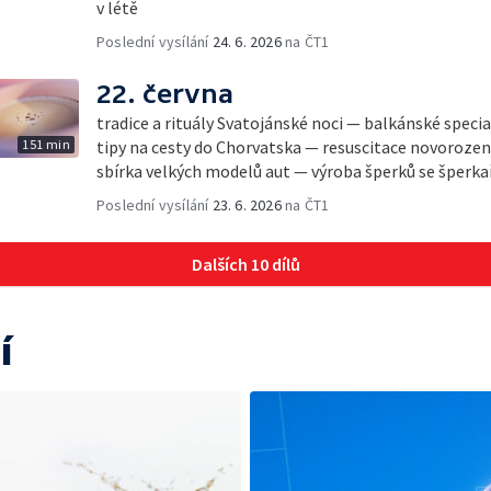
v létě
Poslední vysílání
24. 6. 2026
na ČT1
22. června
tradice a rituály Svatojánské noci — balkánské specia
151 min
tipy na cesty do Chorvatska — resuscitace novorozen
sbírka velkých modelů aut — výroba šperků se šperk
Poslední vysílání
23. 6. 2026
na ČT1
Dalších 10 dílů
í