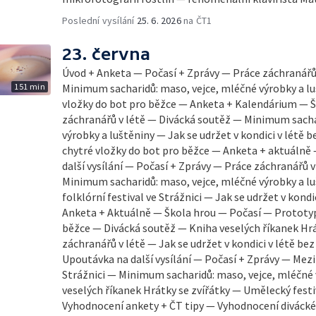
Poslední vysílání
25. 6. 2026
na ČT1
23. června
Úvod + Anketa — Počasí + Zprávy — Práce záchranářů
151 min
Minimum sacharidů: maso, vejce, mléčné výrobky a l
vložky do bot pro běžce — Anketa + Kalendárium — Š
záchranářů v létě — Divácká soutěž — Minimum sacha
výrobky a luštěniny — Jak se udržet v kondici v létě 
chytré vložky do bot pro běžce — Anketa + aktuálně
další vysílání — Počasí + Zprávy — Práce záchranářů 
Minimum sacharidů: maso, vejce, mléčné výrobky a l
folklórní festival ve Strážnici — Jak se udržet v kondi
Anketa + Aktuálně — Škola hrou — Počasí — Prototyp
běžce — Divácká soutěž — Kniha veselých říkanek Hrá
záchranářů v létě — Jak se udržet v kondici v létě be
Upoutávka na další vysílání — Počasí + Zprávy — Mezin
Strážnici — Minimum sacharidů: maso, vejce, mléčné 
veselých říkanek Hrátky se zvířátky — Umělecký fest
Vyhodnocení ankety + ČT tipy — Vyhodnocení diváck