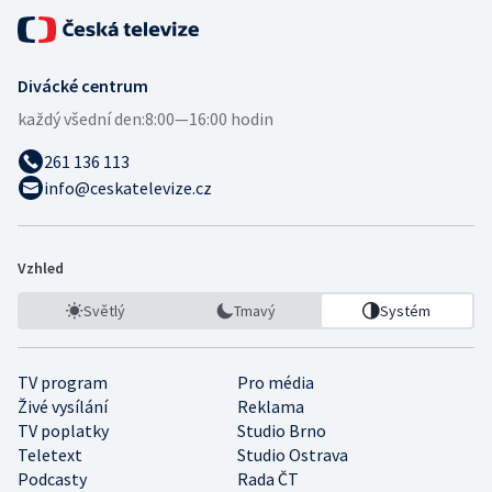
Divácké centrum
každý všední den:
8:00—16:00 hodin
261 136 113
info@ceskatelevize.cz
Vzhled
Světlý
Tmavý
Systém
TV program
Pro média
Živé vysílání
Reklama
TV poplatky
Studio Brno
Teletext
Studio Ostrava
Podcasty
Rada ČT