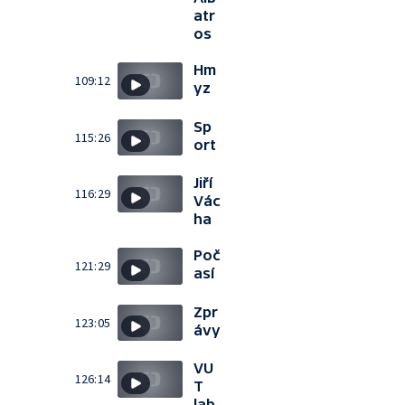
atr
os
Hm
109:12
yz
Sp
115:26
ort
Jiří
116:29
Vác
ha
Poč
121:29
así
Zpr
123:05
ávy
VU
126:14
T
lab