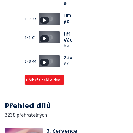
e
Hm
137:27
yz
Jiří
141:01
Vác
ha
Záv
148:44
ěr
Přehrát celé video
Přehled dílů
3238 přehratelných
3. července