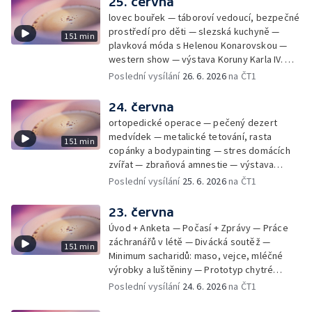
25. června
lovec bouřek — táboroví vedoucí, bezpečné
prostředí pro děti — slezská kuchyně —
151 min
plavková móda s Helenou Konarovskou —
western show — výstava Koruny Karla IV. —
mladý lezecký fenomén Josef Šindel
Poslední vysílání
26. 6. 2026
na ČT1
24. června
ortopedické operace — pečený dezert
medvídek — metalické tetování, rasta
151 min
copánky a bodypainting — stres domácích
zvířat — zbraňová amnestie — výstava
mikrofotografií rostlin — fenomenální
Poslední vysílání
25. 6. 2026
na ČT1
klavírista Matyáš Novák
23. června
Úvod + Anketa — Počasí + Zprávy — Práce
záchranářů v létě — Divácká soutěž —
151 min
Minimum sacharidů: maso, vejce, mléčné
výrobky a luštěniny — Prototyp chytré
vložky do bot pro běžce — Anketa +
Poslední vysílání
24. 6. 2026
na ČT1
Kalendárium — Škola hrou — Počasí — Práce
záchranářů v létě — Divácká soutěž —