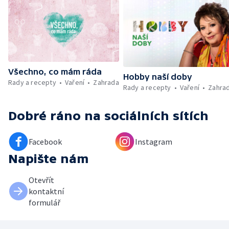
Vyhodnocení ankety + ČT tipy —
Vyhodnocení divácké soutěže — Práce
záchranářů v létě
Všechno, co mám ráda
Hobby naší doby
Rady a recepty
Vaření
Zahrada
Rady a recepty
Vaření
Zahra
Dobré ráno
na sociálních sítích
Facebook
Instagram
Napište nám
Otevřít
kontaktní
formulář