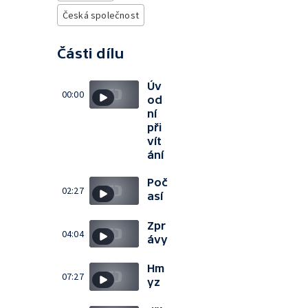
Česká společnost
Části dílu
Úv
00:00
od
ní
při
vít
ání
Poč
02:27
así
Zpr
04:04
ávy
Hm
07:27
yz