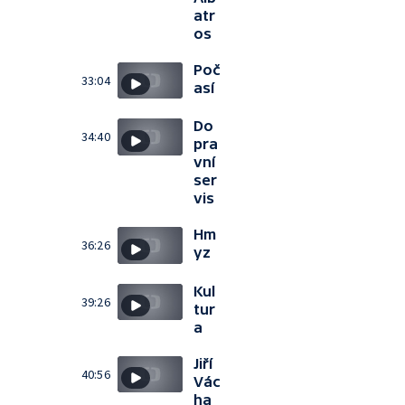
atr
os
Poč
33:04
así
Do
34:40
pra
vní
ser
vis
Hm
36:26
yz
Kul
39:26
tur
a
Jiří
40:56
Vác
ha