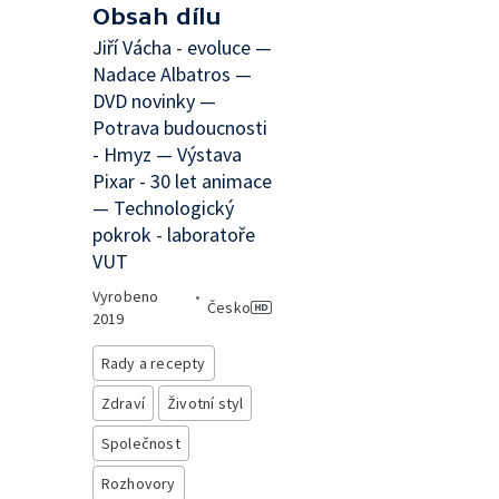
Obsah dílu
Jiří Vácha - evoluce —
Nadace Albatros —
DVD novinky —
Potrava budoucnosti
- Hmyz — Výstava
Pixar - 30 let animace
— Technologický
pokrok - laboratoře
VUT
Vyrobeno
•
Česko
2019
Rady a recepty
Zdraví
Životní styl
Společnost
Rozhovory