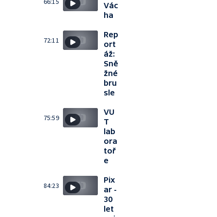
66:15
Vác
ha
Rep
72:11
ort
áž:
Sně
žné
bru
sle
VU
75:59
T
lab
ora
toř
e
Pix
84:23
ar -
30
let