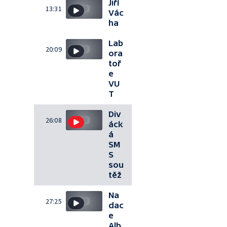
Jiří
13:31
Vác
ha
Lab
20:09
ora
toř
e
VU
T
Div
26:08
áck
á
SM
S
sou
těž
Na
27:25
dac
e
Alb