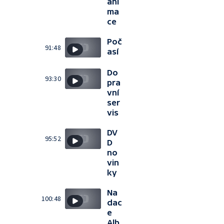
ani
ma
ce
Poč
91:48
así
Do
93:30
pra
vní
ser
vis
DV
95:52
D
no
vin
ky
Na
100:48
dac
e
Alb