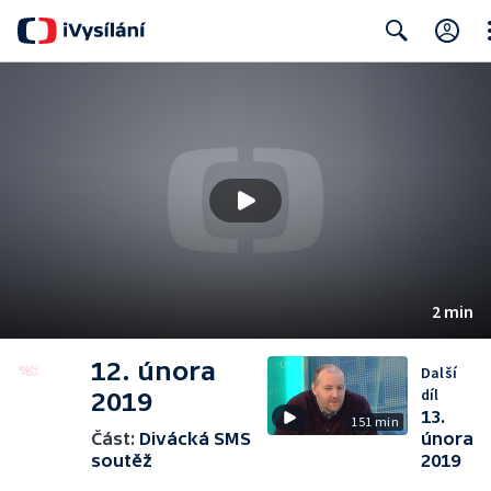
Cl
Search
2 min
12. února
Další
díl
2019
13.
151 min
Část:
Divácká SMS
února
soutěž
2019