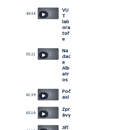
VU
49:34
T
lab
ora
toř
e
Na
55:21
dac
e
Alb
atr
os
Poč
61:39
así
Zpr
63:16
ávy
Jiří