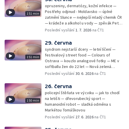
opruzeniny, dermatózy, kožní infekce —
Postřehy odjinud - Moldavsko — úplné
151 min
zatmění Slunce — nejlepší mladý chemik ČR
— krádeže a alkohol u vody — zpěvák Peter
Cmorik
Poslední vysílání
1. 7. 2026
na ČT1
29. června
syndrom nejstarší dcery — letní líčení —
festivalový street food — Colours of
151 min
Ostrava — kouzlo analogové fotky — ME v
softballu žen do 22 let — Nová zelená
úsporám — Global Teacher Prize Czech
Poslední vysílání
30. 6. 2026
na ČT1
Republic
26. června
policejní štěňata ve výcviku — jak to chodí
na letišti — dřevorubecký sport —
150 min
humanoidní robot — sladká odměna s
Markétou Tomáškovou
Poslední vysílání
27. 6. 2026
na ČT1