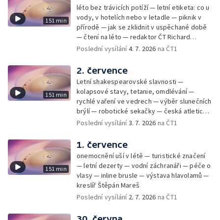
léto bez trávicích potíží — letní etiketa: co u
vody, v hotelích nebo v letadle — piknik v
151 min
přírodě — jak se zklidnit v uspěchané době
— čtení na léto — redaktor ČT Richard
Samko
Poslední vysílání
4. 7. 2026
na ČT1
2. července
Letní shakespearovské slavnosti —
kolapsové stavy, tetanie, omdlévání —
151 min
rychlé vaření ve vedrech — výběr slunečních
brýlí — robotické sekačky — česká atletická
rekordmanka — psí seriál: výmarský
Poslední vysílání
3. 7. 2026
na ČT1
dlouhosrstý ohař
1. července
onemocnění uší v létě — turistické značení
— letní dezerty — vodní záchranáři — péče o
151 min
vlasy — inline brusle — výstava hlavolamů —
kreslíř Štěpán Mareš
Poslední vysílání
2. 7. 2026
na ČT1
30. června