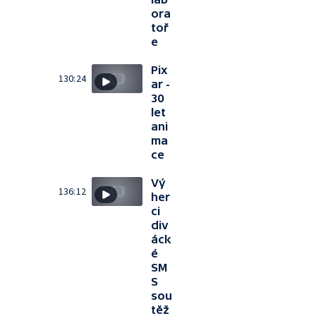
ora
toř
e
Pix
130:24
ar -
30
let
ani
ma
ce
Vý
136:12
her
ci
div
áck
é
SM
S
sou
těž