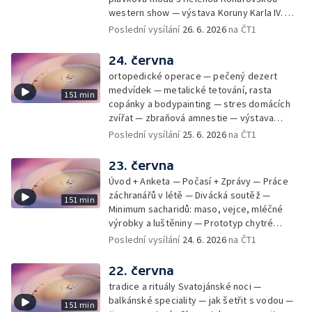
western show — výstava Koruny Karla IV. —
mladý lezecký fenomén Josef Šindel
Poslední vysílání
26. 6. 2026
na ČT1
24. června
ortopedické operace — pečený dezert
medvídek — metalické tetování, rasta
151 min
copánky a bodypainting — stres domácích
zvířat — zbraňová amnestie — výstava
mikrofotografií rostlin — fenomenální
Poslední vysílání
25. 6. 2026
na ČT1
klavírista Matyáš Novák
23. června
Úvod + Anketa — Počasí + Zprávy — Práce
záchranářů v létě — Divácká soutěž —
151 min
Minimum sacharidů: maso, vejce, mléčné
výrobky a luštěniny — Prototyp chytré
vložky do bot pro běžce — Anketa +
Poslední vysílání
24. 6. 2026
na ČT1
Kalendárium — Škola hrou — Počasí — Práce
záchranářů v létě — Divácká soutěž —
22. června
Minimum sacharidů: maso, vejce, mléčné
tradice a rituály Svatojánské noci —
výrobky a luštěniny — Jak se udržet v
balkánské speciality — jak šetřit s vodou —
151 min
kondici v létě bez posilovny — Prototyp