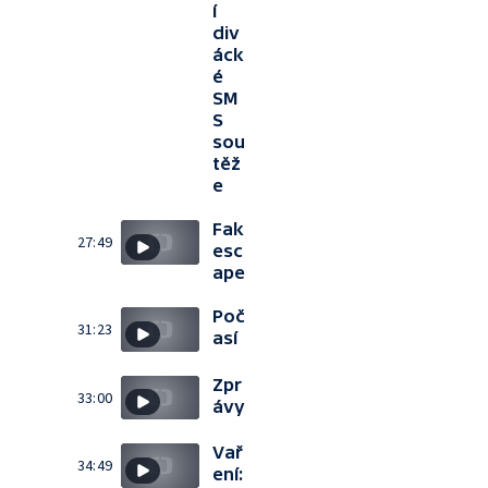
í
div
áck
é
SM
S
sou
těž
e
Fak
27:49
esc
ape
Poč
31:23
así
Zpr
33:00
ávy
Vař
34:49
ení: