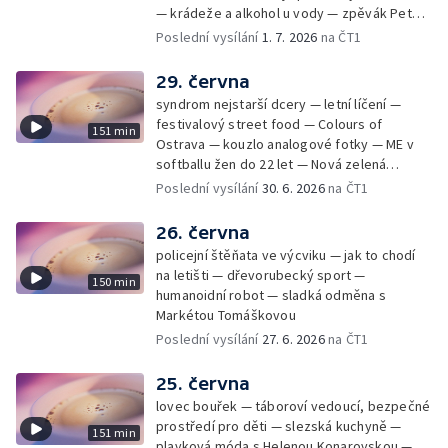
— krádeže a alkohol u vody — zpěvák Peter
Cmorik
Poslední vysílání
1. 7. 2026
na ČT1
29. června
syndrom nejstarší dcery — letní líčení —
festivalový street food — Colours of
151 min
Ostrava — kouzlo analogové fotky — ME v
softballu žen do 22 let — Nová zelená
úsporám — Global Teacher Prize Czech
Poslední vysílání
30. 6. 2026
na ČT1
Republic
26. června
policejní štěňata ve výcviku — jak to chodí
na letišti — dřevorubecký sport —
150 min
humanoidní robot — sladká odměna s
Markétou Tomáškovou
Poslední vysílání
27. 6. 2026
na ČT1
25. června
lovec bouřek — táboroví vedoucí, bezpečné
prostředí pro děti — slezská kuchyně —
151 min
plavková móda s Helenou Konarovskou —