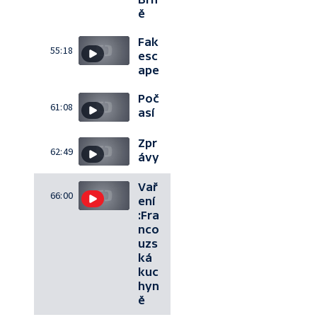
ě
Fak
55:18
esc
ape
Poč
61:08
así
Zpr
62:49
ávy
Vař
66:00
ení
:Fra
nco
uzs
ká
kuc
hyn
ě