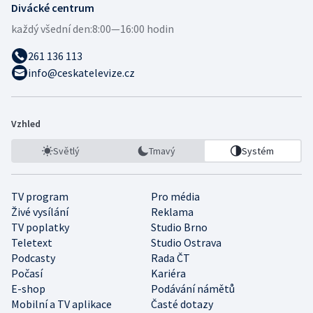
Divácké centrum
každý všední den:
8:00—16:00 hodin
261 136 113
info@ceskatelevize.cz
Vzhled
Světlý
Tmavý
Systém
TV program
Pro média
Živé vysílání
Reklama
TV poplatky
Studio Brno
Teletext
Studio Ostrava
Podcasty
Rada ČT
Počasí
Kariéra
E-shop
Podávání námětů
Mobilní a TV aplikace
Časté dotazy