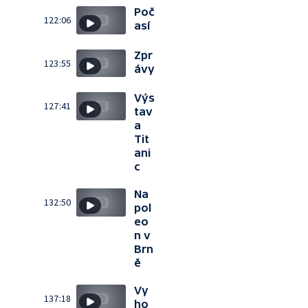
Poč
122:06
así
Zpr
123:55
ávy
Výs
127:41
tav
a
Tit
ani
c
Na
132:50
pol
eo
n v
Brn
ě
Vy
137:18
ho