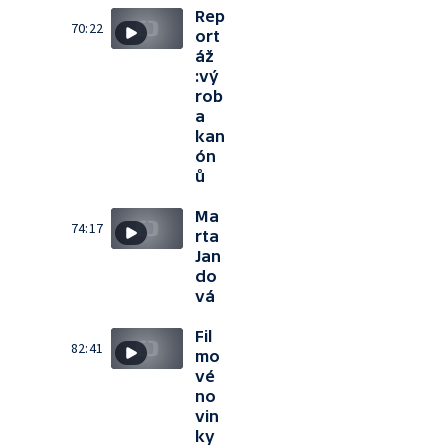
Rep
70:22
ort
áž
:vý
rob
a
kan
ón
ů
Ma
74:17
rta
Jan
do
vá
Fil
82:41
mo
vé
no
vin
ky