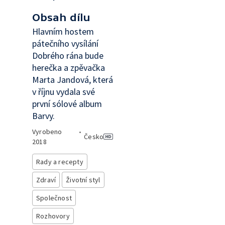
Obsah dílu
Hlavním hostem
pátečního vysílání
Dobrého rána bude
herečka a zpěvačka
Marta Jandová, která
v říjnu vydala své
první sólové album
Barvy.
Vyrobeno
•
Česko
2018
Rady a recepty
Zdraví
Životní styl
Společnost
Rozhovory