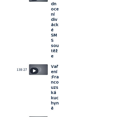
dn
oce
ní
div
áck
é
SM
S
sou
těž
e
Vař
138:27
ení
:Fra
nco
uzs
ká
kuc
hyn
ě