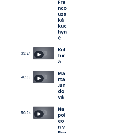
Fra
nco
uzs
ká
kuc
hyn
ě
Kul
39:24
tur
a
Ma
40:53
rta
Jan
do
vá
Na
50:24
pol
eo
n v
Brn