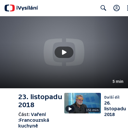
Cl
Search
5 min
23. listopadu
Další díl
26.
2018
listopadu
151 min
Část:
Vaření
2018
:Francouzská
kuchyně