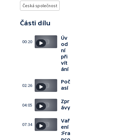
Česká společnost
Části dílu
Úv
00:20
od
ní
při
vít
ání
Poč
02:26
así
Zpr
04:05
ávy
Vař
07:34
ení
:Fra
nco