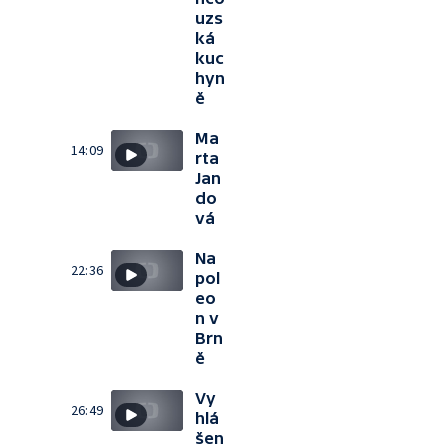
uzs
ká
kuc
hyn
ě
Ma
14:09
rta
Jan
do
vá
Na
22:36
pol
eo
n v
Brn
ě
Vy
26:49
hlá
šen