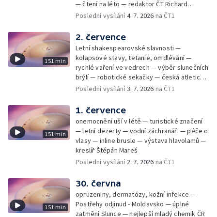
— čtení na léto — redaktor ČT Richard
Samko
Poslední vysílání
4. 7. 2026
na ČT1
2. července
Letní shakespearovské slavnosti —
kolapsové stavy, tetanie, omdlévání —
151 min
rychlé vaření ve vedrech — výběr slunečních
brýlí — robotické sekačky — česká atletická
rekordmanka — psí seriál: výmarský
Poslední vysílání
3. 7. 2026
na ČT1
dlouhosrstý ohař
1. července
onemocnění uší v létě — turistické značení
— letní dezerty — vodní záchranáři — péče o
151 min
vlasy — inline brusle — výstava hlavolamů —
kreslíř Štěpán Mareš
Poslední vysílání
2. 7. 2026
na ČT1
30. června
opruzeniny, dermatózy, kožní infekce —
Postřehy odjinud - Moldavsko — úplné
151 min
zatmění Slunce — nejlepší mladý chemik ČR