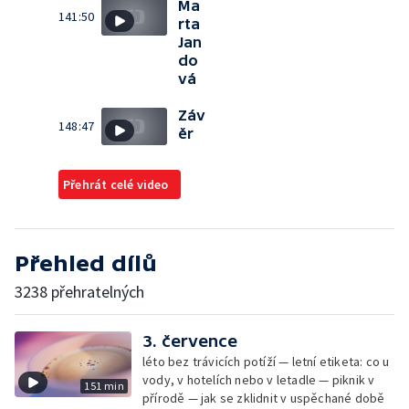
Ma
141:50
rta
Jan
do
vá
Záv
148:47
ěr
Přehrát celé video
Přehled dílů
3238 přehratelných
3. července
léto bez trávicích potíží — letní etiketa: co u
vody, v hotelích nebo v letadle — piknik v
151 min
přírodě — jak se zklidnit v uspěchané době