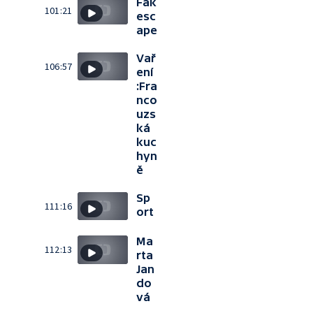
Fak
101:21
esc
ape
Vař
106:57
ení
:Fra
nco
uzs
ká
kuc
hyn
ě
Sp
111:16
ort
Ma
112:13
rta
Jan
do
vá