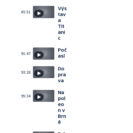
Výs
85:51
tav
a
Tit
ani
c
Poč
91:47
así
Do
93:28
pra
va
Na
95:34
pol
eo
n v
Brn
ě