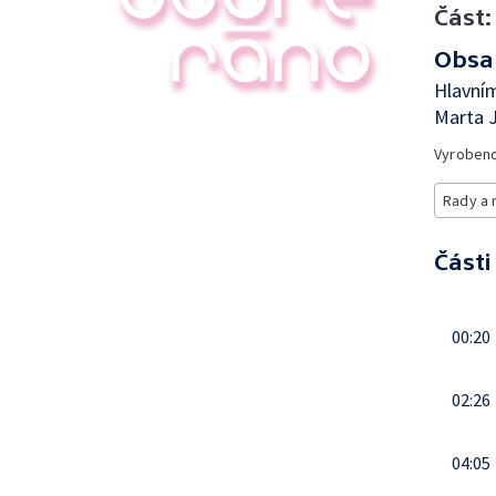
Část:
Obsa
Hlavním
Marta J
Vyroben
Rady a 
Části
00:20
02:26
04:05