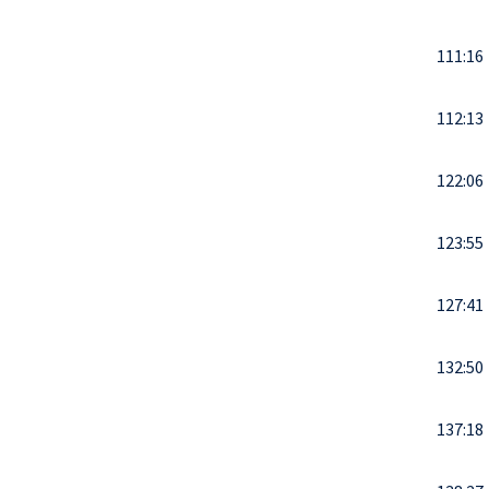
111:16
112:13
122:06
123:55
127:41
132:50
137:18