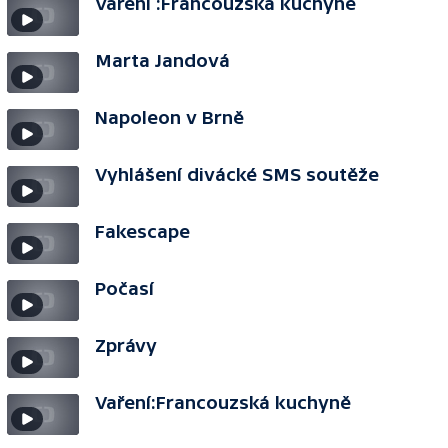
Vaření :Francouzská kuchyně
Marta Jandová
Napoleon v Brně
Vyhlášení divácké SMS soutěže
Fakescape
Počasí
Zprávy
Vaření:Francouzská kuchyně