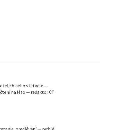
 hotelích nebo v letadle —
 čtení na léto — redaktor ČT
tetanie, omdlévání — rychlé