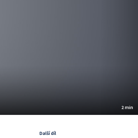
2 min
Další díl