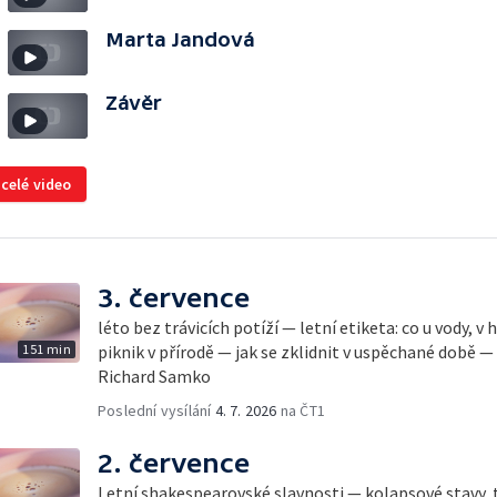
Marta Jandová
Závěr
 celé video
3. července
léto bez trávicích potíží — letní etiketa: co u vody, v
151 min
piknik v přírodě — jak se zklidnit v uspěchané době —
Richard Samko
Poslední vysílání
4. 7. 2026
na ČT1
2. července
Letní shakespearovské slavnosti — kolapsové stavy, 