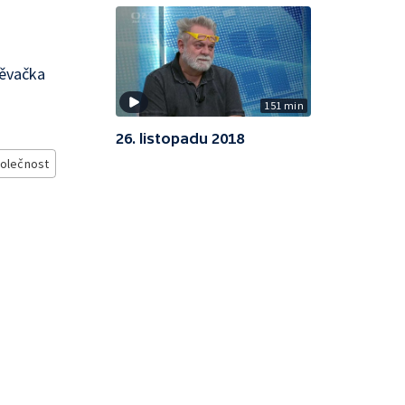
pěvačka
151 min
26. listopadu 2018
olečnost