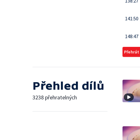
138:27
141:50
148:47
Přehrát
Přehled dílů
3238 přehratelných