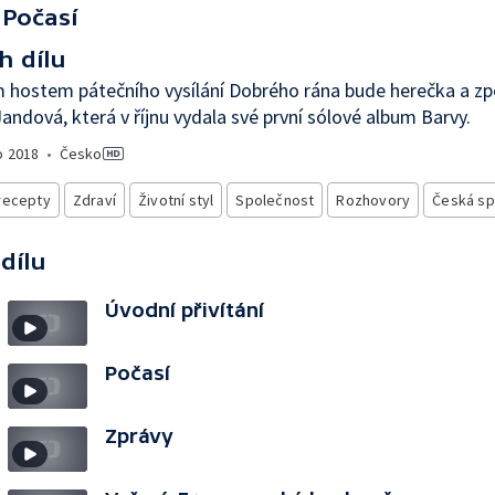
Počasí
h dílu
 hostem pátečního vysílání Dobrého rána bude herečka a z
andová, která v říjnu vydala své první sólové album Barvy.
o
2018
•
Česko
recepty
Zdraví
Životní styl
Společnost
Rozhovory
Česká sp
 dílu
Úvodní přivítání
Počasí
Zprávy