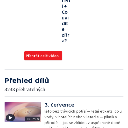
čen
í +
Co
uvi
dít
e
zítr
a?
Přehrát celé video
Přehled dílů
3238 přehratelných
3. července
léto bez trávicích potíží — letní etiketa: co u
vody, v hotelích nebo v letadle — piknik v
151 min
přírodě — jak se zklidnit v uspěchané době