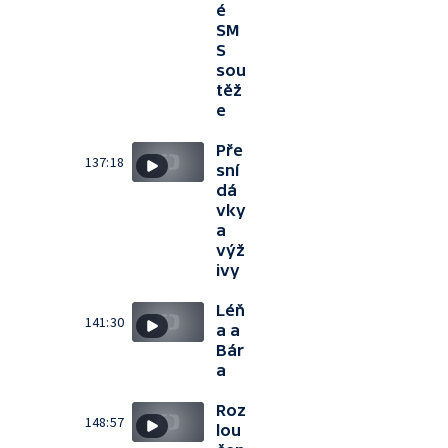
é
SM
S
sou
těž
e
Pře
137:18
sní
dá
vky
a
výž
ivy
Léň
141:30
a a
Bár
a
Roz
148:57
lou