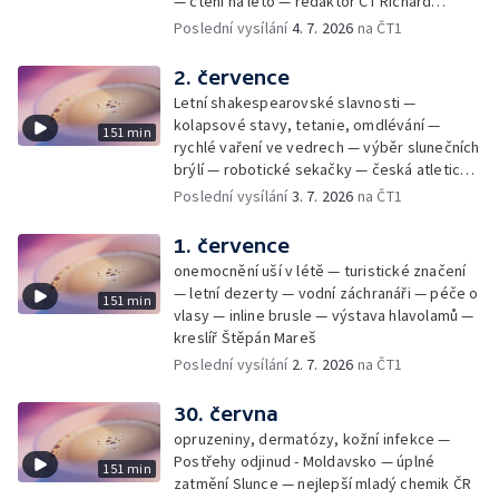
— čtení na léto — redaktor ČT Richard
Samko
Poslední vysílání
4. 7. 2026
na ČT1
2. července
Letní shakespearovské slavnosti —
kolapsové stavy, tetanie, omdlévání —
151 min
rychlé vaření ve vedrech — výběr slunečních
brýlí — robotické sekačky — česká atletická
rekordmanka — psí seriál: výmarský
Poslední vysílání
3. 7. 2026
na ČT1
dlouhosrstý ohař
1. července
onemocnění uší v létě — turistické značení
— letní dezerty — vodní záchranáři — péče o
151 min
vlasy — inline brusle — výstava hlavolamů —
kreslíř Štěpán Mareš
Poslední vysílání
2. 7. 2026
na ČT1
30. června
opruzeniny, dermatózy, kožní infekce —
Postřehy odjinud - Moldavsko — úplné
151 min
zatmění Slunce — nejlepší mladý chemik ČR