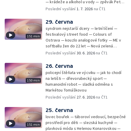
— krádeže a alkohol u vody — zpěvák Peter
Cmorik
Poslední vysílání
1. 7. 2026
na ČT1
29. června
syndrom nejstarší dcery — letní líčení —
festivalový street food — Colours of
151 min
Ostrava — kouzlo analogové fotky — ME v
softballu žen do 22 let — Nová zelená
úsporám — Global Teacher Prize Czech
Poslední vysílání
30. 6. 2026
na ČT1
Republic
26. června
policejní štěňata ve výcviku — jak to chodí
na letišti — dřevorubecký sport —
150 min
humanoidní robot — sladká odměna s
Markétou Tomáškovou
Poslední vysílání
27. 6. 2026
na ČT1
25. června
lovec bouřek — táboroví vedoucí, bezpečné
prostředí pro děti — slezská kuchyně —
151 min
plavková móda s Helenou Konarovskou —