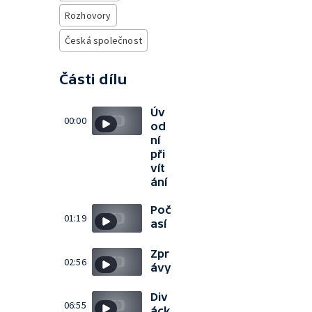
Rozhovory
Česká společnost
Části dílu
Úv
00:00
od
ní
při
vít
ání
Poč
01:19
así
Zpr
02:56
ávy
Div
06:55
áck