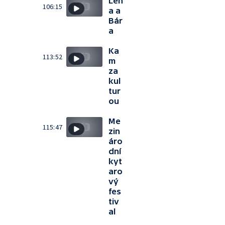
Léň
106:15
a a
Bár
a
Ka
113:52
m
za
kul
tur
ou
Me
115:47
zin
áro
dní
kyt
aro
vý
fes
tiv
al