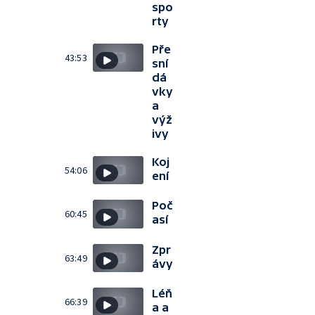
spo
rty
Pře
43:53
sní
dá
vky
a
výž
ivy
Koj
54:06
ení
Poč
60:45
así
Zpr
63:49
ávy
Léň
66:39
a a