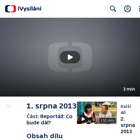
Cl
Search
3 min
1. srpna 2013
Další
díl
Část:
Reportáž: Co
2.
151 min
bude dál?
srpna
2013
Obsah dílu