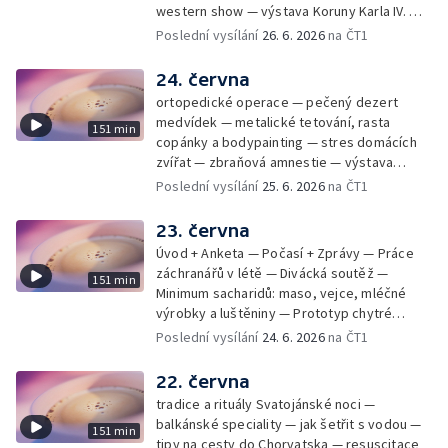
western show — výstava Koruny Karla IV. —
mladý lezecký fenomén Josef Šindel
Poslední vysílání
26. 6. 2026
na ČT1
24. června
ortopedické operace — pečený dezert
medvídek — metalické tetování, rasta
151 min
copánky a bodypainting — stres domácích
zvířat — zbraňová amnestie — výstava
mikrofotografií rostlin — fenomenální
Poslední vysílání
25. 6. 2026
na ČT1
klavírista Matyáš Novák
23. června
Úvod + Anketa — Počasí + Zprávy — Práce
záchranářů v létě — Divácká soutěž —
151 min
Minimum sacharidů: maso, vejce, mléčné
výrobky a luštěniny — Prototyp chytré
vložky do bot pro běžce — Anketa +
Poslední vysílání
24. 6. 2026
na ČT1
Kalendárium — Škola hrou — Počasí — Práce
záchranářů v létě — Divácká soutěž —
22. června
Minimum sacharidů: maso, vejce, mléčné
tradice a rituály Svatojánské noci —
výrobky a luštěniny — Jak se udržet v
balkánské speciality — jak šetřit s vodou —
151 min
kondici v létě bez posilovny — Prototyp
tipy na cesty do Chorvatska — resuscitace