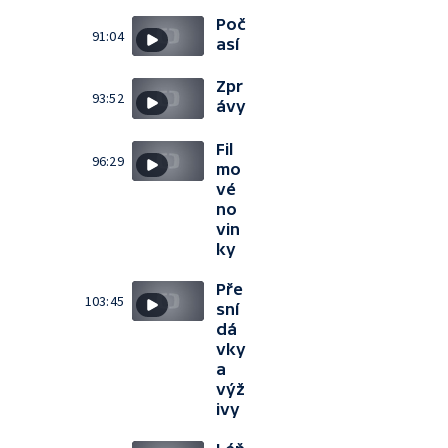
Poč
91:04
así
Zpr
93:52
ávy
Fil
96:29
mo
vé
no
vin
ky
Pře
103:45
sní
dá
vky
a
výž
ivy