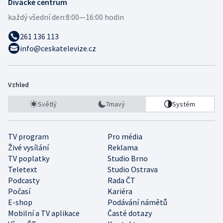
Divácké centrum
každý všední den:
8:00—16:00 hodin
261 136 113
info@ceskatelevize.cz
Vzhled
Světlý
Tmavý
Systém
TV program
Pro média
Živé vysílání
Reklama
TV poplatky
Studio Brno
Teletext
Studio Ostrava
Podcasty
Rada ČT
Počasí
Kariéra
E-shop
Podávání námětů
Mobilní a TV aplikace
Časté dotazy