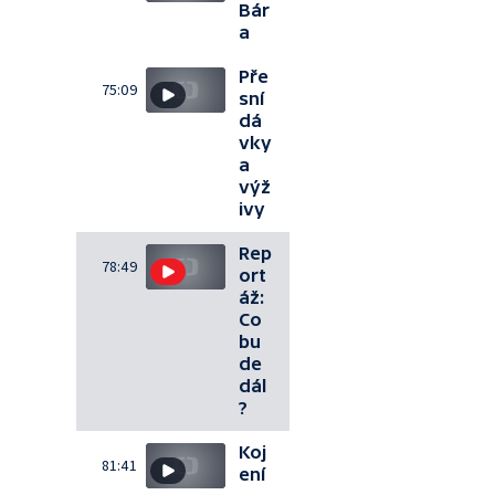
Bár
a
Pře
75:09
sní
dá
vky
a
výž
ivy
Rep
78:49
ort
áž:
Co
bu
de
dál
?
Koj
81:41
ení