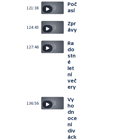
Poč
121:38
así
Zpr
124:45
ávy
Ra
127:46
do
stn
é
let
ní
več
ery
Vy
136:56
ho
dn
oce
ní
div
áck