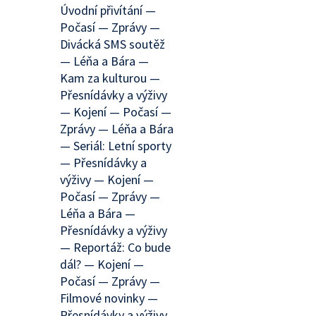
Úvodní přivítání —
Počasí — Zprávy —
Divácká SMS soutěž
— Léňa a Bára —
Kam za kulturou —
Přesnídávky a výživy
— Kojení — Počasí —
Zprávy — Léňa a Bára
— Seriál: Letní sporty
— Přesnídávky a
výživy — Kojení —
Počasí — Zprávy —
Léňa a Bára —
Přesnídávky a výživy
— Reportáž: Co bude
dál? — Kojení —
Počasí — Zprávy —
Filmové novinky —
Přesnídávky a výživy