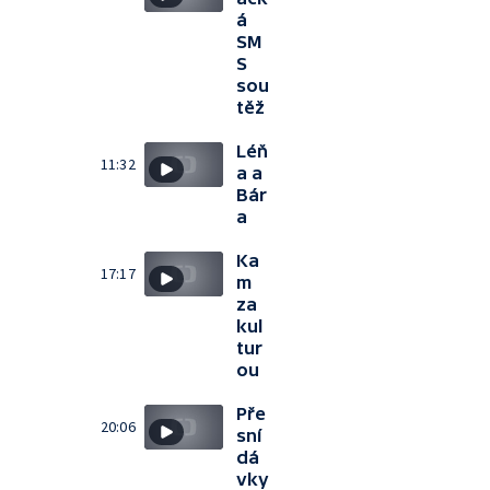
á
SM
S
sou
těž
Léň
11:32
a a
Bár
a
Ka
17:17
m
za
kul
tur
ou
Pře
20:06
sní
dá
vky