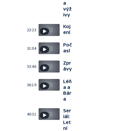
a
výž
ivy
Koj
23:23
ení
Poč
31:04
así
Zpr
33:46
ávy
Léň
36:19
a a
Bár
a
Ser
40:31
iál:
Let
ní