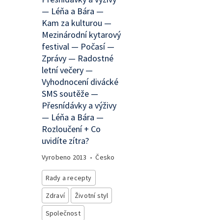
— Léňa a Bára —
Kam za kulturou —
Mezinárodní kytarový
festival — Počasí —
Zprávy — Radostné
letní večery —
Vyhodnocení divácké
SMS soutěže —
Přesnídávky a výživy
— Léňa a Bára —
Rozloučení + Co
uvidíte zítra?
Vyrobeno
2013
•
Česko
Rady a recepty
Zdraví
Životní styl
Společnost