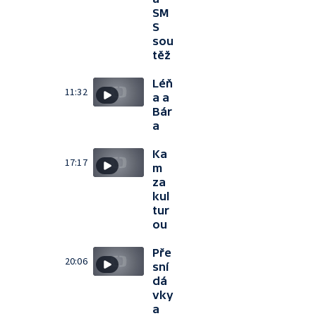
SM
S
sou
těž
Léň
11:32
a a
Bár
a
Ka
17:17
m
za
kul
tur
ou
Pře
20:06
sní
dá
vky
a