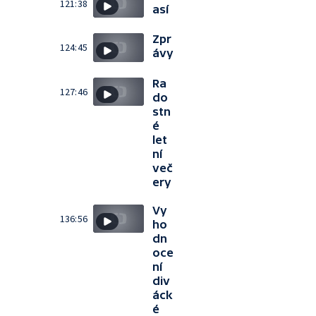
121:38
así
Zpr
124:45
ávy
Ra
127:46
do
stn
é
let
ní
več
ery
Vy
136:56
ho
dn
oce
ní
div
áck
é