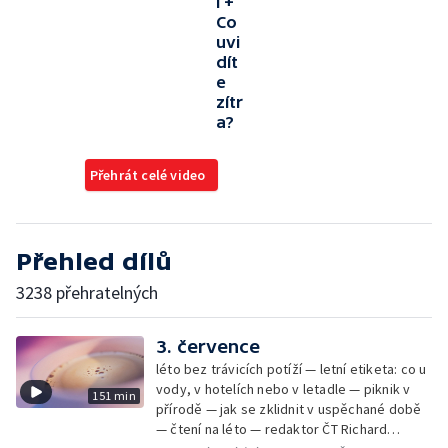
í +
Co
uvi
dít
e
zítr
a?
Přehrát celé video
Přehled dílů
3238 přehratelných
3. července
léto bez trávicích potíží — letní etiketa: co u
vody, v hotelích nebo v letadle — piknik v
151 min
přírodě — jak se zklidnit v uspěchané době
— čtení na léto — redaktor ČT Richard