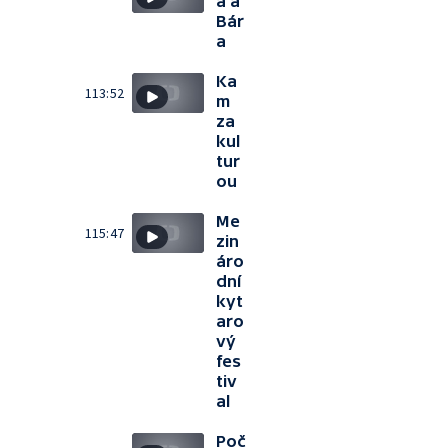
a a
Bár
a
Ka
113:52
m
za
kul
tur
ou
Me
115:47
zin
áro
dní
kyt
aro
vý
fes
tiv
al
Poč