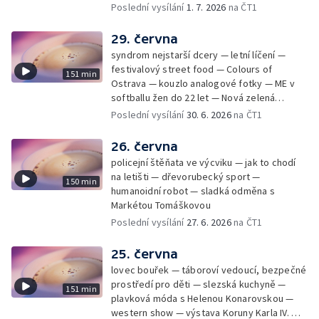
Cmorik
Poslední vysílání
1. 7. 2026
na ČT1
29. června
syndrom nejstarší dcery — letní líčení —
festivalový street food — Colours of
151 min
Ostrava — kouzlo analogové fotky — ME v
softballu žen do 22 let — Nová zelená
úsporám — Global Teacher Prize Czech
Poslední vysílání
30. 6. 2026
na ČT1
Republic
26. června
policejní štěňata ve výcviku — jak to chodí
na letišti — dřevorubecký sport —
150 min
humanoidní robot — sladká odměna s
Markétou Tomáškovou
Poslední vysílání
27. 6. 2026
na ČT1
25. června
lovec bouřek — táboroví vedoucí, bezpečné
prostředí pro děti — slezská kuchyně —
151 min
plavková móda s Helenou Konarovskou —
western show — výstava Koruny Karla IV. —