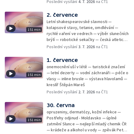
Samko
Poslední vysílání
4. 7. 2026
na ČT1
2. července
Letní shakespearovské slavnosti —
kolapsové stavy, tetanie, omdlévání —
151 min
rychlé vaření ve vedrech — výběr slunečních
brýlí — robotické sekačky — česká atletická
rekordmanka — psí seriál: výmarský
Poslední vysílání
3. 7. 2026
na ČT1
dlouhosrstý ohař
1. července
onemocnění uší v létě — turistické značení
— letní dezerty — vodní záchranáři — péče o
151 min
vlasy — inline brusle — výstava hlavolamů —
kreslíř Štěpán Mareš
Poslední vysílání
2. 7. 2026
na ČT1
30. června
opruzeniny, dermatózy, kožní infekce —
Postřehy odjinud - Moldavsko — úplné
151 min
zatmění Slunce — nejlepší mladý chemik ČR
— krádeže a alkohol u vody — zpěvák Peter