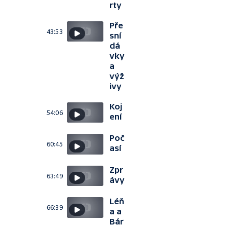
rty
Pře
43:53
sní
dá
vky
a
výž
ivy
Koj
54:06
ení
Poč
60:45
así
Zpr
63:49
ávy
Léň
66:39
a a
Bár