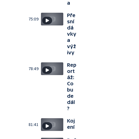
a
Pře
75:09
sní
dá
vky
a
výž
ivy
Rep
78:49
ort
áž:
Co
bu
de
dál
?
Koj
81:41
ení