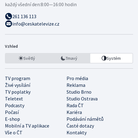
každý všední den:
8:00—16:00 hodin
261 136 113
info@ceskatelevize.cz
Vzhled
Světlý
Tmavý
Systém
TV program
Pro média
Živé vysílání
Reklama
TV poplatky
Studio Brno
Teletext
Studio Ostrava
Podcasty
Rada ČT
Počasí
Kariéra
E-shop
Podávání námětů
Mobilní a TV aplikace
Časté dotazy
Vše o ČT
Kontakty