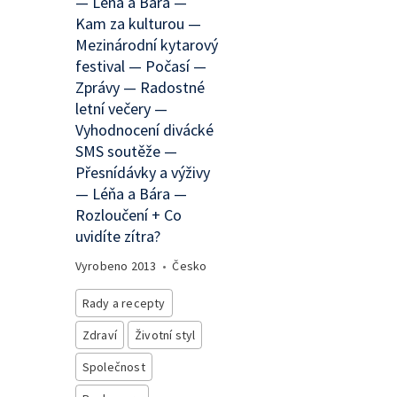
— Léňa a Bára —
Kam za kulturou —
Mezinárodní kytarový
festival — Počasí —
Zprávy — Radostné
letní večery —
Vyhodnocení divácké
SMS soutěže —
Přesnídávky a výživy
— Léňa a Bára —
Rozloučení + Co
uvidíte zítra?
Vyrobeno
2013
•
Česko
Rady a recepty
Zdraví
Životní styl
Společnost