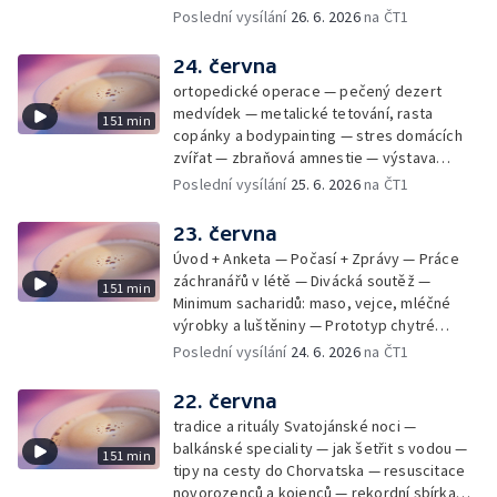
mladý lezecký fenomén Josef Šindel
Poslední vysílání
26. 6. 2026
na ČT1
24. června
ortopedické operace — pečený dezert
medvídek — metalické tetování, rasta
151 min
copánky a bodypainting — stres domácích
zvířat — zbraňová amnestie — výstava
mikrofotografií rostlin — fenomenální
Poslední vysílání
25. 6. 2026
na ČT1
klavírista Matyáš Novák
23. června
Úvod + Anketa — Počasí + Zprávy — Práce
záchranářů v létě — Divácká soutěž —
151 min
Minimum sacharidů: maso, vejce, mléčné
výrobky a luštěniny — Prototyp chytré
vložky do bot pro běžce — Anketa +
Poslední vysílání
24. 6. 2026
na ČT1
Kalendárium — Škola hrou — Počasí — Práce
záchranářů v létě — Divácká soutěž —
22. června
Minimum sacharidů: maso, vejce, mléčné
tradice a rituály Svatojánské noci —
výrobky a luštěniny — Jak se udržet v
balkánské speciality — jak šetřit s vodou —
151 min
kondici v létě bez posilovny — Prototyp
tipy na cesty do Chorvatska — resuscitace
chytré vložky do bot pro běžce — Anketa +
novorozenců a kojenců — rekordní sbírka