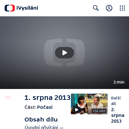
Close
Search
2 min
1. srpna 2013
Další
díl
Část:
Počasí
2.
151 min
srpna
Obsah dílu
2013
Úvodní přivítání —