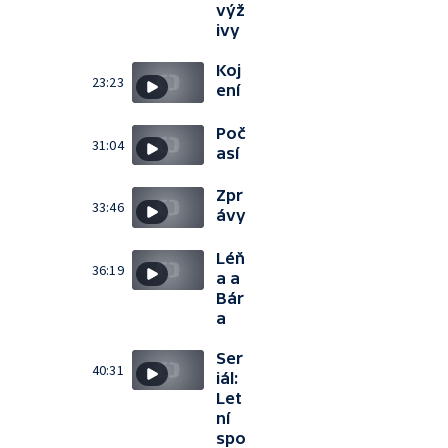
výž
ivy
Koj
23:23
ení
Poč
31:04
así
Zpr
33:46
ávy
Léň
36:19
a a
Bár
a
Ser
40:31
iál:
Let
ní
spo