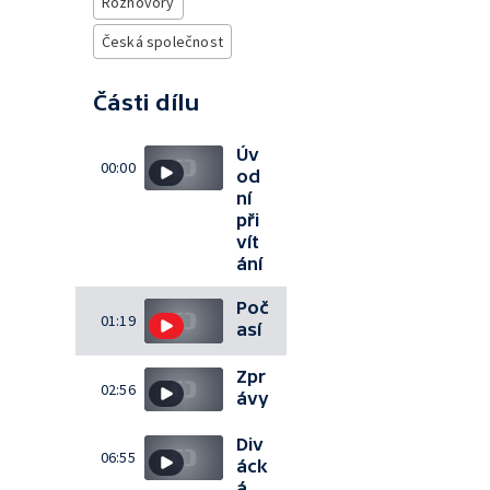
Rozhovory
Česká společnost
Části dílu
Úv
00:00
od
ní
při
vít
ání
Poč
01:19
así
Zpr
02:56
ávy
Div
06:55
áck
á