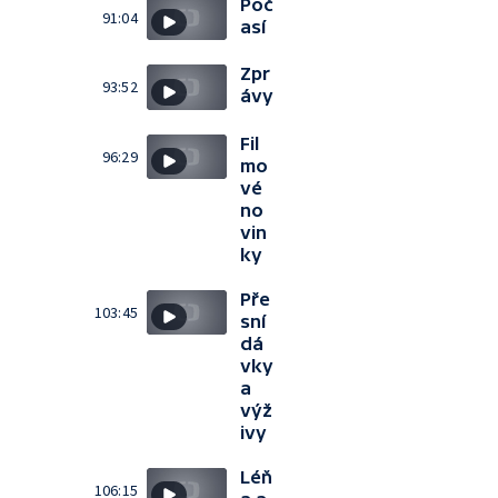
Poč
91:04
así
Zpr
93:52
ávy
Fil
96:29
mo
vé
no
vin
ky
Pře
103:45
sní
dá
vky
a
výž
ivy
Léň
106:15