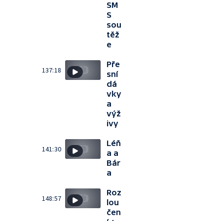
SM
S
sou
těž
e
Pře
137:18
sní
dá
vky
a
výž
ivy
Léň
141:30
a a
Bár
a
Roz
148:57
lou
čen