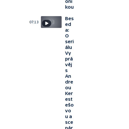
oni
kou
Bes
07:13
ed
a:
O
seri
álu
Vy
prá
věj
s
An
dre
ou
Ker
est
ešo
vo
u a
sce
nár