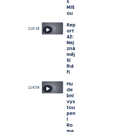
s
Míš
ou
Rep
110:28
ort
áž:
Nej
zná
měj
ší
lhá
ři
Hu
114:58
de
bní
vys
tou
pen
í
Ro
ma