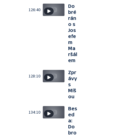
Do
126:40
bré
rán
o s
Jos
efe
m
Ma
ršál
em
Zpr
128:10
ávy
s
Míš
ou
Bes
134:10
ed
a:
Do
bro