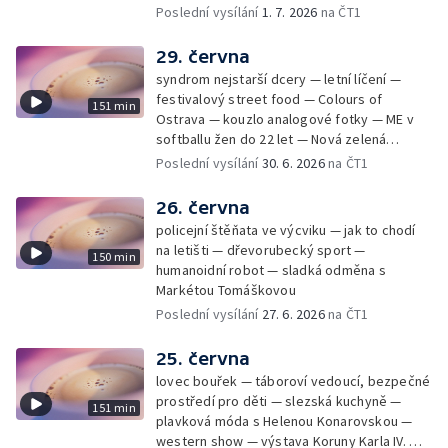
Cmorik
Poslední vysílání
1. 7. 2026
na ČT1
29. června
syndrom nejstarší dcery — letní líčení —
festivalový street food — Colours of
151 min
Ostrava — kouzlo analogové fotky — ME v
softballu žen do 22 let — Nová zelená
úsporám — Global Teacher Prize Czech
Poslední vysílání
30. 6. 2026
na ČT1
Republic
26. června
policejní štěňata ve výcviku — jak to chodí
na letišti — dřevorubecký sport —
150 min
humanoidní robot — sladká odměna s
Markétou Tomáškovou
Poslední vysílání
27. 6. 2026
na ČT1
25. června
lovec bouřek — táboroví vedoucí, bezpečné
prostředí pro děti — slezská kuchyně —
151 min
plavková móda s Helenou Konarovskou —
western show — výstava Koruny Karla IV. —