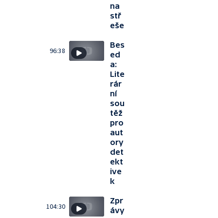
na
stř
eše
Bes
96:38
ed
a:
Lite
rár
ní
sou
těž
pro
aut
ory
det
ekt
ive
k
Zpr
104:30
ávy