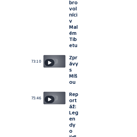
bro
vol
níci
v
Mal
ém
Tib
etu
Zpr
73:10
ávy
s
Míš
ou
Rep
75:46
ort
áž:
Leg
en
dy
o