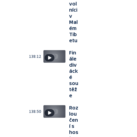
vol
níci
v
Mal
ém
Tib
etu
Fin
138:12
ále
div
áck
é
sou
těž
e
Roz
138:50
lou
čen
í s
hos