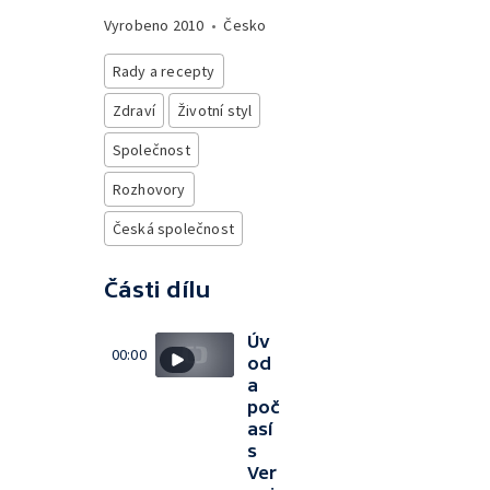
Vyrobeno
2010
•
Česko
Rady a recepty
Zdraví
Životní styl
Společnost
Rozhovory
Česká společnost
Části dílu
Úv
00:00
od
a
poč
así
s
Ver