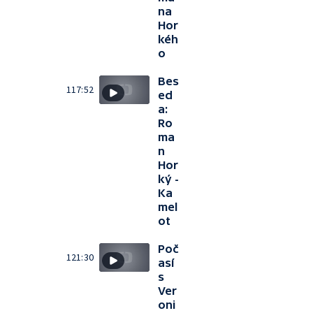
na
Hor
kéh
o
Bes
117:52
ed
a:
Ro
ma
n
Hor
ký -
Ka
mel
ot
Poč
121:30
así
s
Ver
oni