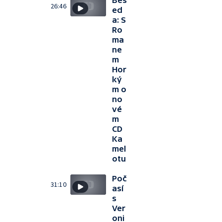
Bes
26:46
ed
a: S
Ro
ma
ne
m
Hor
ký
m o
no
vé
m
CD
Ka
mel
otu
Poč
31:10
así
s
Ver
oni