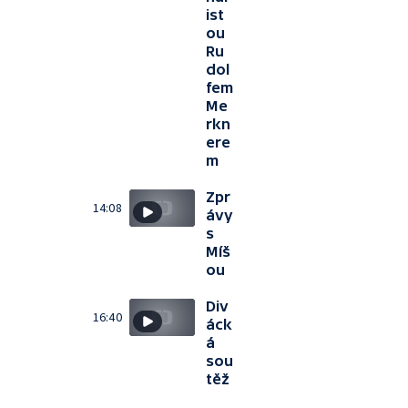
ist
ou
Ru
dol
fem
Me
rkn
ere
m
Zpr
14:08
ávy
s
Míš
ou
Div
16:40
áck
á
sou
těž