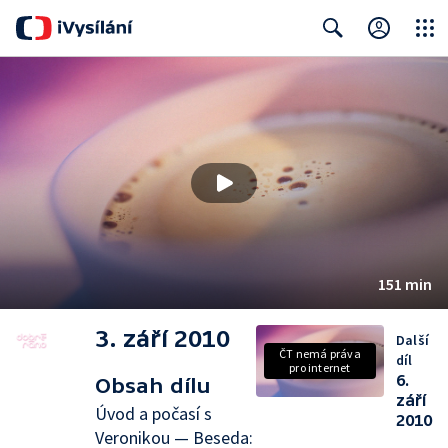
Close
Search
151 min
3. září 2010
Další
ČT nemá práva
díl
pro internet
6.
Obsah dílu
září
Úvod a počasí s
2010
Veronikou — Beseda: