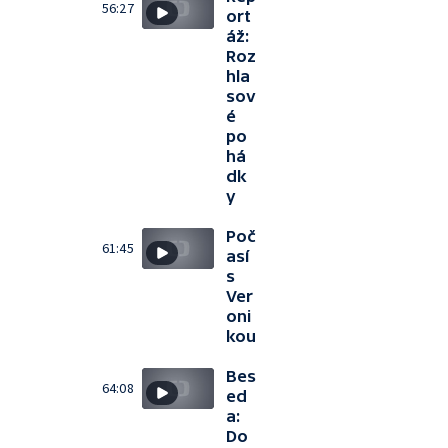
56:27
ort
áž:
Roz
hla
sov
é
po
há
dk
y
Poč
61:45
así
s
Ver
oni
kou
Bes
64:08
ed
a:
Do