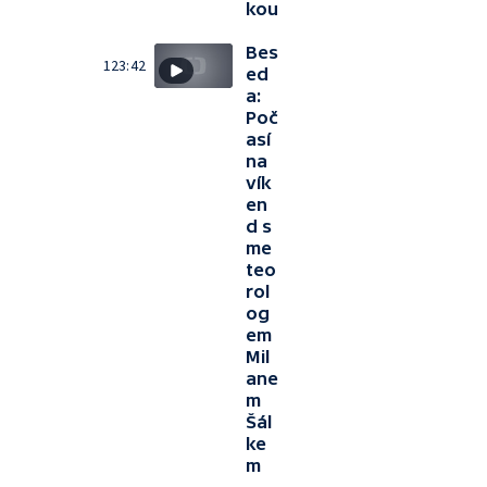
kou
Bes
123:42
ed
a:
Poč
así
na
vík
en
d s
me
teo
rol
og
em
Mil
ane
m
Šál
ke
m