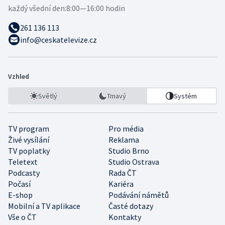
každý všední den:
8:00—16:00 hodin
261 136 113
info@ceskatelevize.cz
Vzhled
Světlý
Tmavý
Systém
TV program
Pro média
Živé vysílání
Reklama
TV poplatky
Studio Brno
Teletext
Studio Ostrava
Podcasty
Rada ČT
Počasí
Kariéra
E-shop
Podávání námětů
Mobilní a TV aplikace
Časté dotazy
Vše o ČT
Kontakty