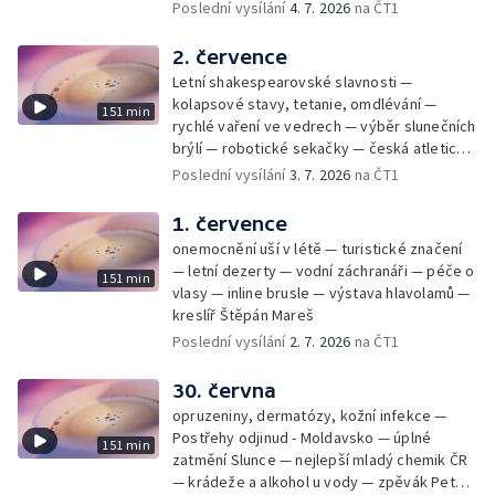
Samko
Poslední vysílání
4. 7. 2026
na ČT1
2. července
Letní shakespearovské slavnosti —
kolapsové stavy, tetanie, omdlévání —
151 min
rychlé vaření ve vedrech — výběr slunečních
brýlí — robotické sekačky — česká atletická
rekordmanka — psí seriál: výmarský
Poslední vysílání
3. 7. 2026
na ČT1
dlouhosrstý ohař
1. července
onemocnění uší v létě — turistické značení
— letní dezerty — vodní záchranáři — péče o
151 min
vlasy — inline brusle — výstava hlavolamů —
kreslíř Štěpán Mareš
Poslední vysílání
2. 7. 2026
na ČT1
30. června
opruzeniny, dermatózy, kožní infekce —
Postřehy odjinud - Moldavsko — úplné
151 min
zatmění Slunce — nejlepší mladý chemik ČR
— krádeže a alkohol u vody — zpěvák Peter