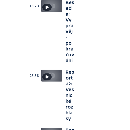
Bes
18:23
ed
a:
Vy
prá
věj
-
po
kra
čov
ání
Rep
23:38
ort
áž:
Ves
nic
ké
roz
hla
sy