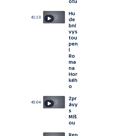
otu
Hu
41:10
de
bní
vys
tou
pen
í
Ro
ma
na
Hor
kéh
o
Zpr
45:04
ávy
s
Míš
ou
Rep