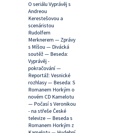
O seriálu Vyprávěj s
Andreou
Kerestešovou a
scenáristou
Rudolfem
Merknerem — Zprávy
s Míšou — Divácká
soutěž — Beseda:
Vyprávěj -
pokračování —
Reportáž: Vesnické
rozhlasy — Beseda: S
Romanem Horkým o
novém CD Kamelotu
— Počasí s Veronikou
- na střeše České
televize — Beseda s
Romanem Horkým z
Kamelotu — Hudební