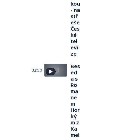
kou
- na
stř
eše
Čes
ké
tel
evi
ze
Bes
32:50
ed
a s
Ro
ma
ne
m
Hor
ký
m z
Ka
mel