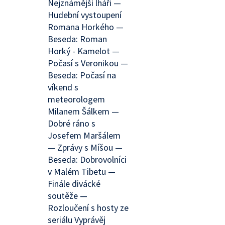
Nejznámější lháři —
Hudební vystoupení
Romana Horkého —
Beseda: Roman
Horký - Kamelot —
Počasí s Veronikou —
Beseda: Počasí na
víkend s
meteorologem
Milanem Šálkem —
Dobré ráno s
Josefem Maršálem
— Zprávy s Míšou —
Beseda: Dobrovolníci
v Malém Tibetu —
Finále divácké
soutěže —
Rozloučení s hosty ze
seriálu Vyprávěj