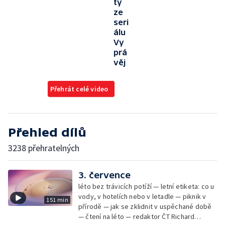
ty
ze
seri
álu
Vy
prá
věj
Přehrát celé video
Přehled dílů
3238 přehratelných
3. července
léto bez trávicích potíží — letní etiketa: co u
vody, v hotelích nebo v letadle — piknik v
151 min
přírodě — jak se zklidnit v uspěchané době
— čtení na léto — redaktor ČT Richard