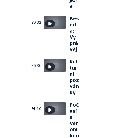
jídl
e
Bes
79:32
ed
a:
Vy
prá
věj
Kul
86:36
tur
ní
poz
ván
ky
Poč
91:10
así
s
Ver
oni
kou