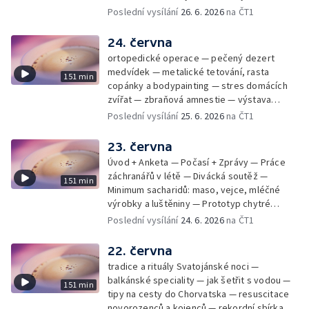
mladý lezecký fenomén Josef Šindel
Poslední vysílání
26. 6. 2026
na ČT1
24. června
ortopedické operace — pečený dezert
medvídek — metalické tetování, rasta
151 min
copánky a bodypainting — stres domácích
zvířat — zbraňová amnestie — výstava
mikrofotografií rostlin — fenomenální
Poslední vysílání
25. 6. 2026
na ČT1
klavírista Matyáš Novák
23. června
Úvod + Anketa — Počasí + Zprávy — Práce
záchranářů v létě — Divácká soutěž —
151 min
Minimum sacharidů: maso, vejce, mléčné
výrobky a luštěniny — Prototyp chytré
vložky do bot pro běžce — Anketa +
Poslední vysílání
24. 6. 2026
na ČT1
Kalendárium — Škola hrou — Počasí — Práce
záchranářů v létě — Divácká soutěž —
22. června
Minimum sacharidů: maso, vejce, mléčné
tradice a rituály Svatojánské noci —
výrobky a luštěniny — Jak se udržet v
balkánské speciality — jak šetřit s vodou —
151 min
kondici v létě bez posilovny — Prototyp
tipy na cesty do Chorvatska — resuscitace
chytré vložky do bot pro běžce — Anketa +
novorozenců a kojenců — rekordní sbírka