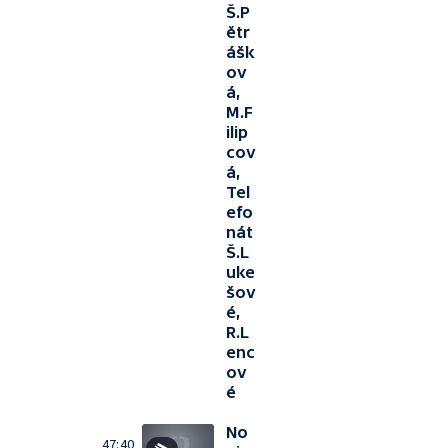
Š.P
ětr
ášk
ov
á,
M.F
ilip
cov
á,
Tel
efo
nát
Š.L
uke
šov
é,
R.L
enc
ov
é
No
47:40