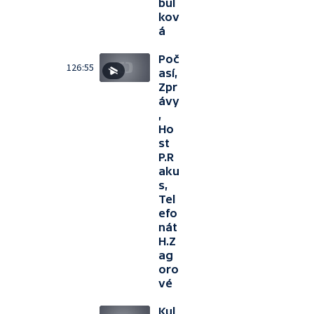
bul
kov
á
Poč
126:55
así,
Zpr
ávy
,
Ho
st
P.R
aku
s,
Tel
efo
nát
H.Z
ag
oro
vé
Kul