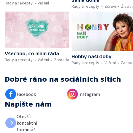
Rady a recepty
Vaření
Kniha veselých říkanek Hrátky se zvířátky —
Rady a recepty
Zdraví
Životn
Umělecký festival Pohoda 2026 —
Vyhodnocení ankety + ČT tipy —
Vyhodnocení divácké soutěže — Práce
záchranářů v létě
Všechno, co mám ráda
Hobby naší doby
Rady a recepty
Vaření
Zahrada
Rady a recepty
Vaření
Zahra
Dobré ráno
na sociálních sítích
Facebook
Instagram
Napište nám
Otevřít
kontaktní
formulář