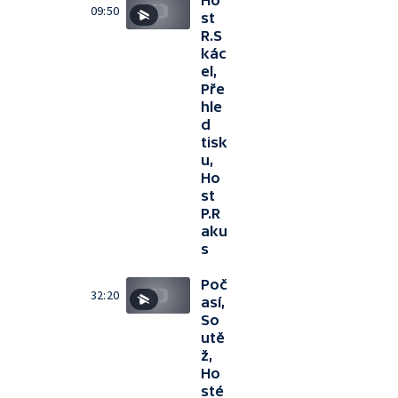
Ho
09:50
st
R.S
kác
el,
Pře
hle
d
tisk
u,
Ho
st
P.R
aku
s
Poč
32:20
así,
So
utě
ž,
Ho
sté