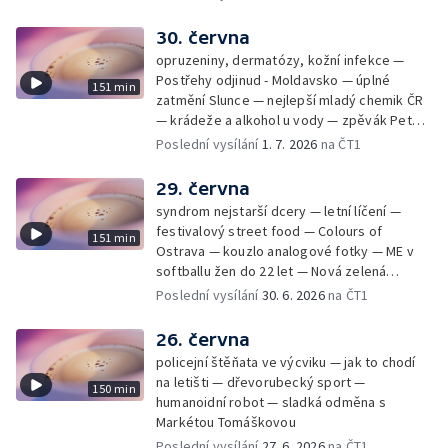
30. června
opruzeniny, dermatózy, kožní infekce —
Postřehy odjinud - Moldavsko — úplné
151 min
zatmění Slunce — nejlepší mladý chemik ČR
— krádeže a alkohol u vody — zpěvák Peter
Cmorik
Poslední vysílání
1. 7. 2026
na ČT1
29. června
syndrom nejstarší dcery — letní líčení —
festivalový street food — Colours of
151 min
Ostrava — kouzlo analogové fotky — ME v
softballu žen do 22 let — Nová zelená
úsporám — Global Teacher Prize Czech
Poslední vysílání
30. 6. 2026
na ČT1
Republic
26. června
policejní štěňata ve výcviku — jak to chodí
na letišti — dřevorubecký sport —
150 min
humanoidní robot — sladká odměna s
Markétou Tomáškovou
Poslední vysílání
27. 6. 2026
na ČT1