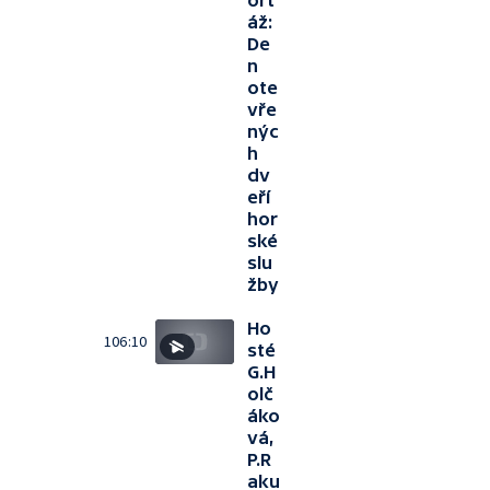
ort
áž:
De
n
ote
vře
nýc
h
dv
eří
hor
ské
slu
žby
Ho
106:10
sté
G.H
olč
áko
vá,
P.R
aku