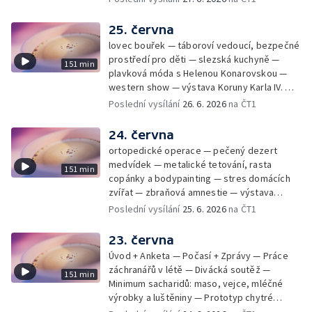
25. června
lovec bouřek — táboroví vedoucí, bezpečné
prostředí pro děti — slezská kuchyně —
151 min
plavková móda s Helenou Konarovskou —
western show — výstava Koruny Karla IV. —
mladý lezecký fenomén Josef Šindel
Poslední vysílání
26. 6. 2026
na ČT1
24. června
ortopedické operace — pečený dezert
medvídek — metalické tetování, rasta
151 min
copánky a bodypainting — stres domácích
zvířat — zbraňová amnestie — výstava
mikrofotografií rostlin — fenomenální
Poslední vysílání
25. 6. 2026
na ČT1
klavírista Matyáš Novák
23. června
Úvod + Anketa — Počasí + Zprávy — Práce
záchranářů v létě — Divácká soutěž —
151 min
Minimum sacharidů: maso, vejce, mléčné
výrobky a luštěniny — Prototyp chytré
vložky do bot pro běžce — Anketa +