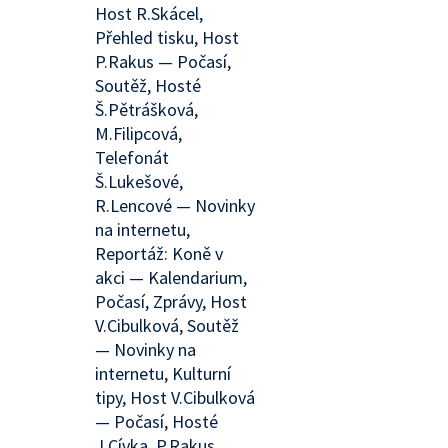
Host R.Skácel,
Přehled tisku, Host
P.Rakus — Počasí,
Soutěž, Hosté
Š.Pětrášková,
M.Filipcová,
Telefonát
Š.Lukešové,
R.Lencové — Novinky
na internetu,
Reportáž: Koně v
akci — Kalendarium,
Počasí, Zprávy, Host
V.Cibulková, Soutěž
— Novinky na
internetu, Kulturní
tipy, Host V.Cibulková
— Počasí, Hosté
J.Cívka, P.Rakus,