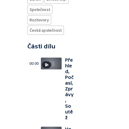
Společnost
Rozhovory
Česká společnost
Části dílu
Pře
00:00
hle
d,
Poč
así,
Zpr
ávy
,
So
utě
ž