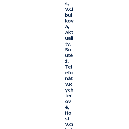
s,
V.Ci
bul
kov
á,
Akt
uali
ty,
So
utě
ž,
Tel
efo
nát
V.R
ych
ter
ov
é,
Ho
st
V.Ci