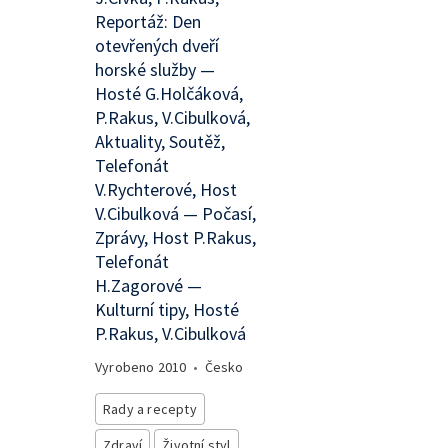
Reportáž: Den
otevřených dveří
horské služby —
Hosté G.Holčáková,
P.Rakus, V.Cibulková,
Aktuality, Soutěž,
Telefonát
V.Rychterové, Host
V.Cibulková — Počasí,
Zprávy, Host P.Rakus,
Telefonát
H.Zagorové —
Kulturní tipy, Hosté
P.Rakus, V.Cibulková
Vyrobeno
2010
•
Česko
Rady a recepty
Zdraví
Životní styl