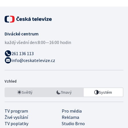
Divácké centrum
každý všední den:
8:00—16:00 hodin
261 136 113
info@ceskatelevize.cz
Vzhled
Světlý
Tmavý
Systém
TV program
Pro média
Živé vysílání
Reklama
TV poplatky
Studio Brno