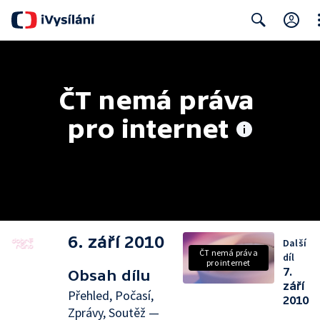
Cl
Search
ČT nemá práva 
pro internet
6. září 2010
Další
ČT nemá práva
díl
pro internet
7.
Obsah dílu
září
Přehled, Počasí,
2010
Zprávy, Soutěž —