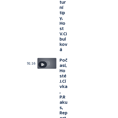
tur
ní
tip
y,
Ho
st
V.Ci
bul
kov
á
Poč
91:16
así,
Ho
sté
J.Cí
vka
,
P.R
aku
s,
Rep