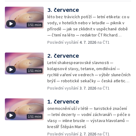
3. července
léto bez trávicích potíží — letní etiketa: co u
vody, v hotelích nebo v letadle — piknik v
151 min
přírodě — jak se zklidnit v uspěchané době
— čtení na léto — redaktor ČT Richard
Samko
Poslední vysílání
4. 7. 2026
na ČT1
2. července
Letní shakespearovské slavnosti —
kolapsové stavy, tetanie, omdlévání —
151 min
rychlé vaření ve vedrech — výběr slunečních
brýlí — robotické sekačky — česká atletická
rekordmanka — psí seriál: výmarský
Poslední vysílání
3. 7. 2026
na ČT1
dlouhosrstý ohař
1. července
onemocnění uší v létě — turistické značení
— letní dezerty — vodní záchranáři — péče o
151 min
vlasy — inline brusle — výstava hlavolamů —
kreslíř Štěpán Mareš
Poslední vysílání
2. 7. 2026
na ČT1