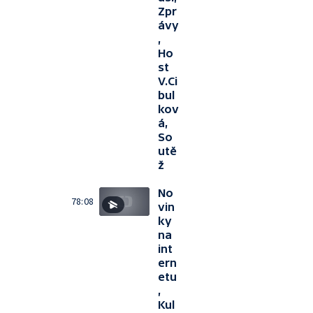
Zpr
ávy
,
Ho
st
V.Ci
bul
kov
á,
So
utě
ž
No
78:08
vin
ky
na
int
ern
etu
,
Kul