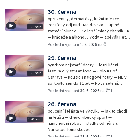
30. června
opruzeniny, dermatózy, kožní infekce —
Postřehy odjinud - Moldavsko — úplné
151 min
zatmění Slunce — nejlepší mladý chemik ČR
— krádeže a alkohol u vody — zpěvák Peter
Cmorik
Poslední vysílání
1. 7. 2026
na ČT1
29. června
syndrom nejstarší dcery — letní líčení —
festivalový street food — Colours of
151 min
Ostrava — kouzlo analogové fotky — ME v
softballu žen do 22 let — Nová zelená
úsporám — Global Teacher Prize Czech
Poslední vysílání
30. 6. 2026
na ČT1
Republic
26. června
policejní štěňata ve výcviku — jak to chodí
na letišti — dřevorubecký sport —
150 min
humanoidní robot — sladká odměna s
Markétou Tomáškovou
Poslední vysílání
27. 6. 2026
na ČT1