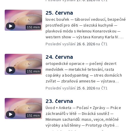
25. června
lovec bouřek — táboroví vedoucí, bezpečné
prostředí pro děti — slezská kuchyně —
151 min
plavková móda s Helenou Konarovskou —
western show — výstava Koruny Karla IV. —
mladý lezecký fenomén Josef Šindel
Poslední vysílání
26. 6. 2026
na ČT1
24. června
ortopedické operace — pečený dezert
medvídek — metalické tetování, rasta
151 min
copánky a bodypainting — stres domácích
zvířat — zbraňová amnestie — výstava
mikrofotografií rostlin — fenomenální
Poslední vysílání
25. 6. 2026
na ČT1
klavírista Matyáš Novák
23. června
Úvod + Anketa — Počasí + Zprávy — Práce
záchranářů v létě — Divácká soutěž —
151 min
Minimum sacharidů: maso, vejce, mléčné
výrobky a luštěniny — Prototyp chytré