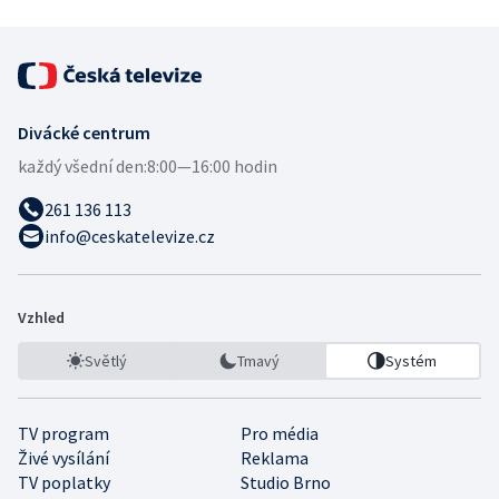
Divácké centrum
každý všední den:
8:00—16:00 hodin
261 136 113
info@ceskatelevize.cz
Vzhled
Světlý
Tmavý
Systém
TV program
Pro média
Živé vysílání
Reklama
TV poplatky
Studio Brno