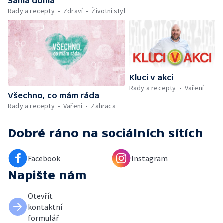
Sama doma
Kniha veselých říkanek Hrátky se zvířátky —
Rady a recepty
Zdraví
Životní styl
Umělecký festival Pohoda 2026 —
Vyhodnocení ankety + ČT tipy —
Vyhodnocení divácké soutěže — Práce
záchranářů v létě
Kluci v akci
Rady a recepty
Vaření
Všechno, co mám ráda
Rady a recepty
Vaření
Zahrada
Dobré ráno
na sociálních sítích
Facebook
Instagram
Napište nám
Otevřít
kontaktní
formulář