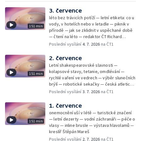
3. července
léto bez trávicích potíží — letní etiketa: co u
vody, v hotelích nebo v letadle — piknik v
151 min
přírodě — jak se zklidnit v uspěchané době
— čtení na léto — redaktor ČT Richard
Samko
Poslední vysílání
4. 7. 2026
na ČT1
2. července
Letní shakespearovské slavnosti —
kolapsové stavy, tetanie, omdlévání —
151 min
rychlé vaření ve vedrech — výběr slunečních
brýlí — robotické sekačky — česká atletická
rekordmanka — psí seriál: výmarský
Poslední vysílání
3. 7. 2026
na ČT1
dlouhosrstý ohař
1. července
onemocnění uší v létě — turistické značení
— letní dezerty — vodní záchranáři — péče o
151 min
vlasy — inline brusle — výstava hlavolamů —
kreslíř Štěpán Mareš
Poslední vysílání
2. 7. 2026
na ČT1