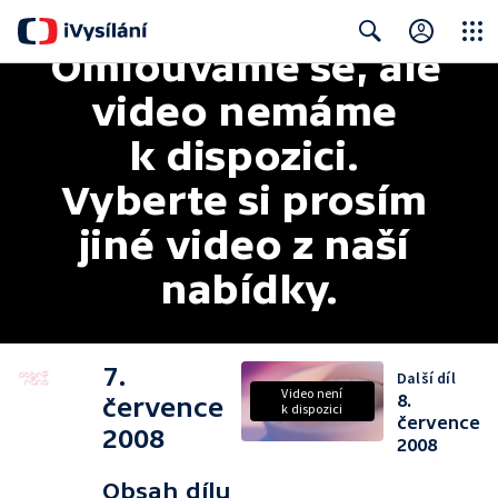
Omlouváme se, ale 
Close
Search
video nemáme 
k dispozici. 
Vyberte si prosím 
jiné video z naší 
nabídky.
7.
Další díl
Video není
8.
července
k dispozici
července
2008
2008
Obsah dílu