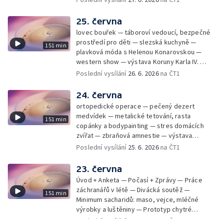
25. června
lovec bouřek — táboroví vedoucí, bezpečné
prostředí pro děti — slezská kuchyně —
151 min
plavková móda s Helenou Konarovskou —
western show — výstava Koruny Karla IV. —
mladý lezecký fenomén Josef Šindel
Poslední vysílání
26. 6. 2026
na ČT1
24. června
ortopedické operace — pečený dezert
medvídek — metalické tetování, rasta
151 min
copánky a bodypainting — stres domácích
zvířat — zbraňová amnestie — výstava
mikrofotografií rostlin — fenomenální
Poslední vysílání
25. 6. 2026
na ČT1
klavírista Matyáš Novák
23. června
Úvod + Anketa — Počasí + Zprávy — Práce
záchranářů v létě — Divácká soutěž —
151 min
Minimum sacharidů: maso, vejce, mléčné
výrobky a luštěniny — Prototyp chytré