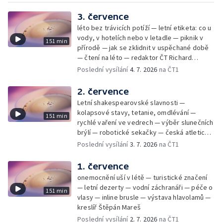
3. července
léto bez trávicích potíží — letní etiketa: co u
vody, v hotelích nebo v letadle — piknik v
151 min
přírodě — jak se zklidnit v uspěchané době
— čtení na léto — redaktor ČT Richard
Samko
Poslední vysílání
4. 7. 2026
na ČT1
2. července
Letní shakespearovské slavnosti —
kolapsové stavy, tetanie, omdlévání —
151 min
rychlé vaření ve vedrech — výběr slunečních
brýlí — robotické sekačky — česká atletická
rekordmanka — psí seriál: výmarský
Poslední vysílání
3. 7. 2026
na ČT1
dlouhosrstý ohař
1. července
onemocnění uší v létě — turistické značení
— letní dezerty — vodní záchranáři — péče o
151 min
vlasy — inline brusle — výstava hlavolamů —
kreslíř Štěpán Mareš
Poslední vysílání
2. 7. 2026
na ČT1