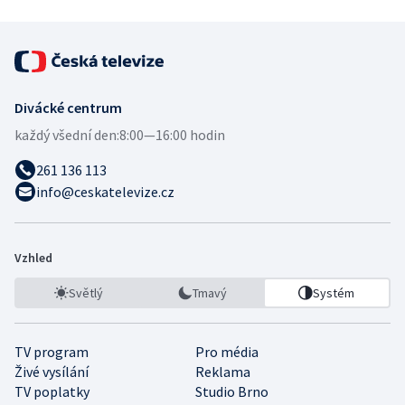
Divácké centrum
každý všední den:
8:00—16:00 hodin
261 136 113
info@ceskatelevize.cz
Vzhled
Světlý
Tmavý
Systém
TV program
Pro média
Živé vysílání
Reklama
TV poplatky
Studio Brno