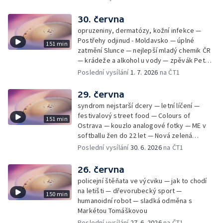
30. června
opruzeniny, dermatózy, kožní infekce —
Postřehy odjinud - Moldavsko — úplné
151 min
zatmění Slunce — nejlepší mladý chemik ČR
— krádeže a alkohol u vody — zpěvák Peter
Cmorik
Poslední vysílání
1. 7. 2026
na ČT1
29. června
syndrom nejstarší dcery — letní líčení —
festivalový street food — Colours of
151 min
Ostrava — kouzlo analogové fotky — ME v
softballu žen do 22 let — Nová zelená
úsporám — Global Teacher Prize Czech
Poslední vysílání
30. 6. 2026
na ČT1
Republic
26. června
policejní štěňata ve výcviku — jak to chodí
na letišti — dřevorubecký sport —
150 min
humanoidní robot — sladká odměna s
Markétou Tomáškovou
Poslední vysílání
27. 6. 2026
na ČT1