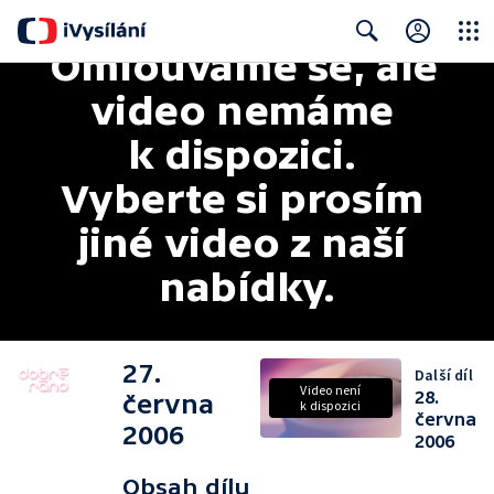
Omlouváme se, ale 
Close
Search
video nemáme 
k dispozici. 
Vyberte si prosím 
jiné video z naší 
nabídky.
27.
Další díl
Video není
28.
června
k dispozici
června
2006
2006
Obsah dílu