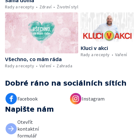
Sama doma
Kniha veselých říkanek Hrátky se zvířátky —
Rady a recepty
Zdraví
Životní styl
Umělecký festival Pohoda 2026 —
Vyhodnocení ankety + ČT tipy —
Vyhodnocení divácké soutěže — Práce
záchranářů v létě
Kluci v akci
Rady a recepty
Vaření
Všechno, co mám ráda
Rady a recepty
Vaření
Zahrada
Dobré ráno
na sociálních sítích
Facebook
Instagram
Napište nám
Otevřít
kontaktní
formulář