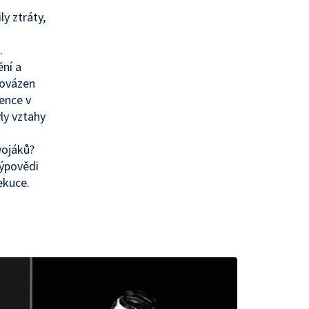
y ztráty,
.
ění a
rovázen
ence v
ly vztahy
vojáků?
výpovědi
ekuce.