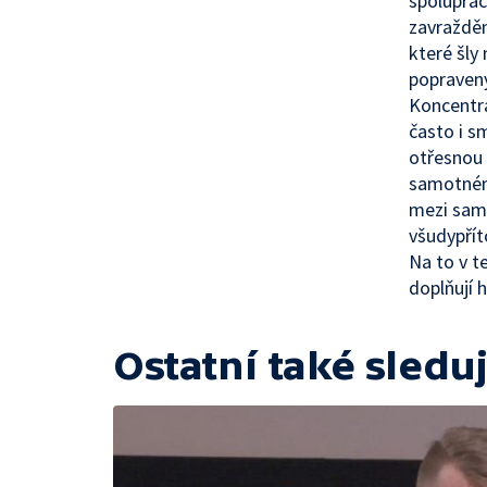
spoluprac
zavražděn
které šly
popravený
Koncentra
často i s
otřesnou 
samotném 
mezi samo
všudypřít
Na to v t
doplňují 
Ostatní také sleduj