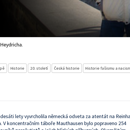
 Heydricha.
opě
Historie
20. století
Česká historie
Historie fašismu a nacis
esáti lety vyvrcholila německá odveta za atentát na Reinh
a. V koncentračním táboře Mauthausen bylo popraveno 254