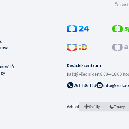
Česká t
no
trava
Divácké centrum
námětů
azy
každý všední den:
8:00—16:00 ho
261 136 113
info@ceskate
Vzhled
Světlý
Tmavý