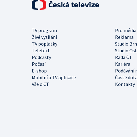
TV program
Pro média
Živé vysílání
Reklama
TV poplatky
Studio Br
Teletext
Studio Os
Podcasty
Rada ČT
Počasí
Kariéra
E-shop
Podávání 
Mobilní a TV aplikace
Časté dot
Vše o ČT
Kontakty