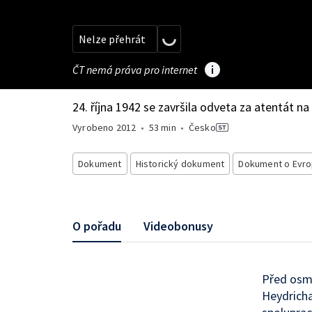
Nelze přehrát
ČT nemá práva pro internet
24. října 1942 se završila odveta za atentát na
Vyrobeno
2012
•
53 min
•
Česko
Dokument
Historický dokument
Dokument o Evr
O pořadu
Videobonusy
Před osmd
Heydrich