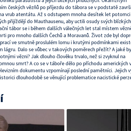
ovníků parašutistů a jejich blízkých příbuzných. Okamžitým
ím českých vězňů po příjezdu do tábora se v podstatě završil
 na vrub atentátu. Až s odstupem mnoha desítek let potomci
ch přijíždějí do Mauthausenu, aby uctili osudy svých blízkých
ční tábor se i během dalších válečných let stal místem vězn
mrti pro mnoho dalších Čechů a Moravanů. Život zde byl dop
prací ve smutně proslulém lomu i krutými podmínkami exist
lágru. Dalo se vůbec v takových poměrech přežít? A jaké by
tnými vězni? Jak dlouho člověku trvalo, než si zvyknul na
omnou smrt? A co se v táboře dělo po příchodu amerických 
elevizním dokumentu vzpomínají poslední pamětníci. Jejich 
historici dlouhodobě se věnující problematice nacistické perz
í