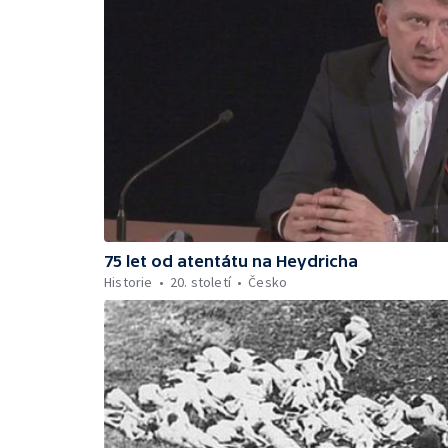
75 let od atentátu na Heydricha
Historie
20. století
Česko