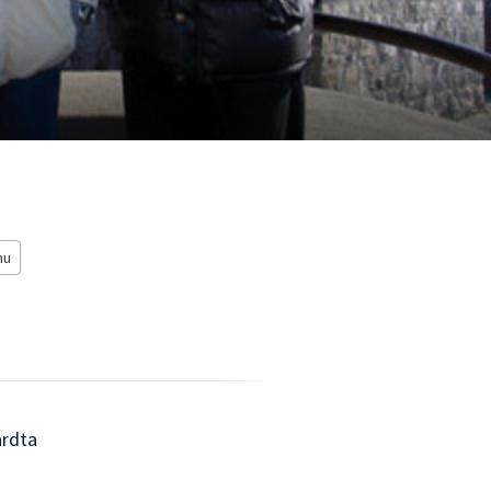
mu
ardta