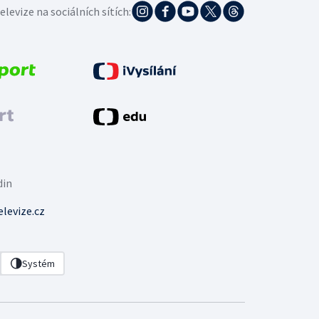
elevize na sociálních sítích:
din
levize.cz
Systém