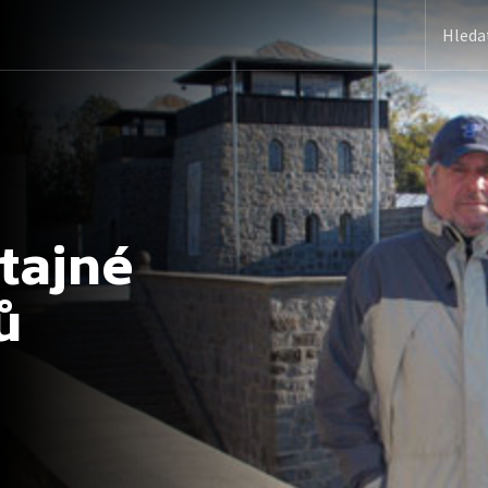
tajné
ů