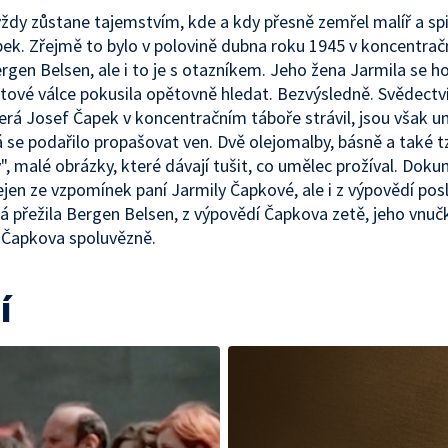
vždy zůstane tajemstvím, kde a kdy přesně zemřel malíř a sp
ek. Zřejmě to bylo v polovině dubna roku 1945 v koncentra
rgen Belsen, ale i to je s otazníkem. Jeho žena Jarmila se h
tové válce pokusila opětovně hledat. Bezvýsledně. Svědectv
terá Josef Čapek v koncentračním táboře strávil, jsou však 
rá se podařilo propašovat ven. Dvě olejomalby, básně a také t
", malé obrázky, které dávají tušit, co umělec prožíval. Dok
ejen ze vzpomínek paní Jarmily Čapkové, ale i z výpovědí posle
rá přežila Bergen Belsen, z výpovědí Čapkova zetě, jeho vnuč
Čapkova spoluvězně.
í