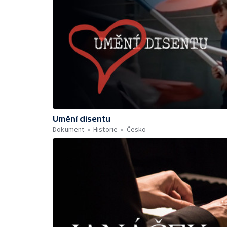
Umění disentu
Dokument
Historie
Česko