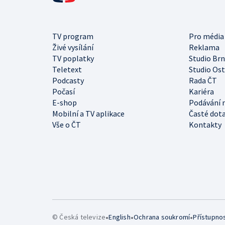
TV program
Pro média
Živé vysílání
Reklama
TV poplatky
Studio Br
Teletext
Studio Os
Podcasty
Rada ČT
Počasí
Kariéra
E-shop
Podávání 
Mobilní a TV aplikace
Časté dot
Vše o ČT
Kontakty
•
•
•
© Česká televize
English
Ochrana soukromí
Přístupno