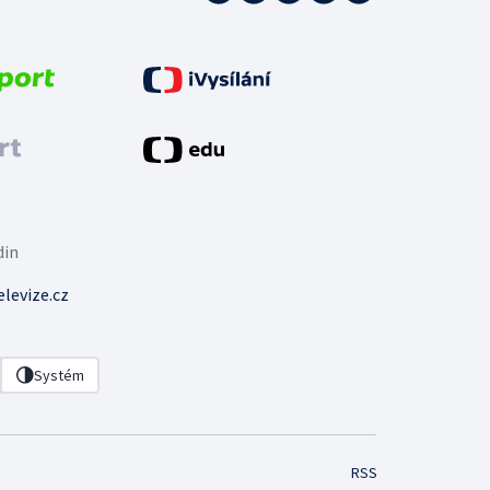
din
levize.cz
Systém
RSS