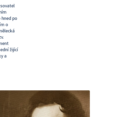
isovatel
čním
o hned po
ím o
umělecká
zv.
ument
dní žijící
ky a