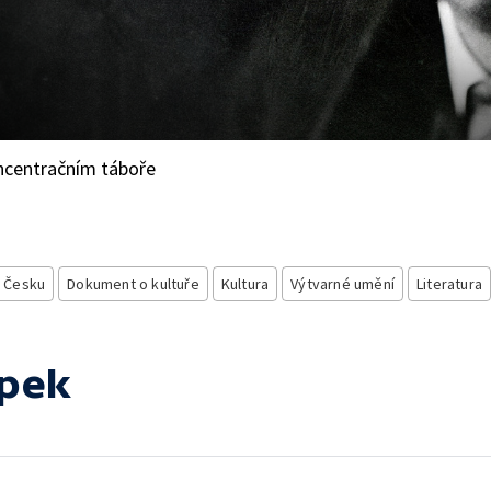
oncentračním táboře
 Česku
Dokument o kultuře
Kultura
Výtvarné umění
Literatura
apek