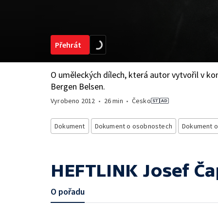
Přehrát
O uměleckých dílech, která autor vytvořil v k
Bergen Belsen.
Vyrobeno
2012
•
26 min
•
Česko
Dokument
Dokument o osobnostech
Dokument o
HEFTLINK Josef Č
O pořadu