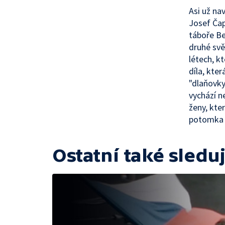
Asi už na
Josef Čap
táboře Be
druhé svě
létech, k
díla, kte
"dlaňovky
vychází n
ženy, kte
potomka 
Ostatní také sleduj