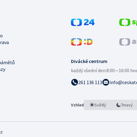
no
trava
Divácké centrum
námětů
azy
každý všední den:
8:00—16:00 ho
261 136 113
info@ceskate
Vzhled
Světlý
Tmavý
st