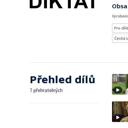
Obsa
Vyroben
Pro dět
Česká 
Přehled dílů
7 přehratelných