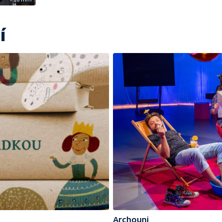
í
Archouni