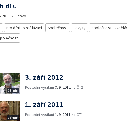
h dílu
o
2011
•
Česko
i
Pro děti - vzdělávací
Společnost
Jazyky
Společnost - vzdělá
společnost
3. září 2012
Poslední vysílání
3. 9. 2012
na ČT2
18 min
1. září 2011
Poslední vysílání
1. 9. 2011
na ČT1
18 min