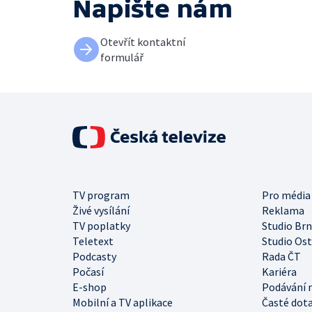
Napište nám
Otevřít kontaktní
formulář
TV program
Pro média
Živé vysílání
Reklama
TV poplatky
Studio Br
Teletext
Studio Os
Podcasty
Rada ČT
Počasí
Kariéra
E-shop
Podávání 
Mobilní a TV aplikace
Časté dot