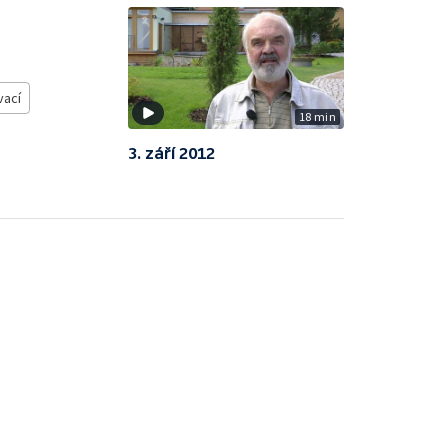
vací
18 min
3. září 2012