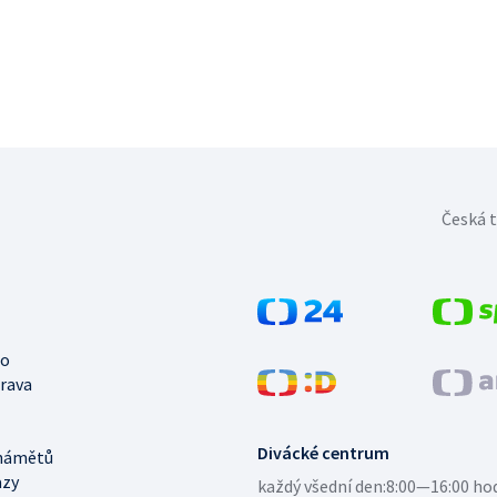
Česká t
no
trava
Divácké centrum
námětů
azy
každý všední den:
8:00—16:00 ho