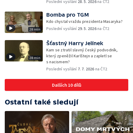
Poslední vysílání
28. 5. 2026
na ČT2
Bomba pro TGM
Kdo chystal vraždu prezidenta Masaryka?
Poslední vysílání
29. 5. 2026
na ČT2
28 min
Šťastný Harry Jelínek
Kam se ztratil slavný český podvodník,
který zpeněžil Karlštejn a zapletl se
28 min
s nacismem?
Poslední vysílání
7. 7. 2026
na ČT2
Dalších 10 dílů
Ostatní také sledují