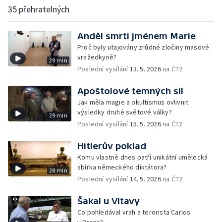
35 přehratelných
Anděl smrti jménem Marie
Proč byly utajovány zrůdné zločiny masové
vražedkyně?
29 min
Poslední vysílání
13. 5. 2026
na ČT2
Apoštolové temných sil
Jak měla magie a okultismus ovlivnit
výsledky druhé světové války?
29 min
Poslední vysílání
15. 5. 2026
na ČT2
Hitlerův poklad
Komu vlastně dnes patří unikátní umělecká
sbírka německého diktátora?
28 min
Poslední vysílání
14. 5. 2026
na ČT2
Šakal u Vltavy
Co pohledával vrah a terorista Carlos