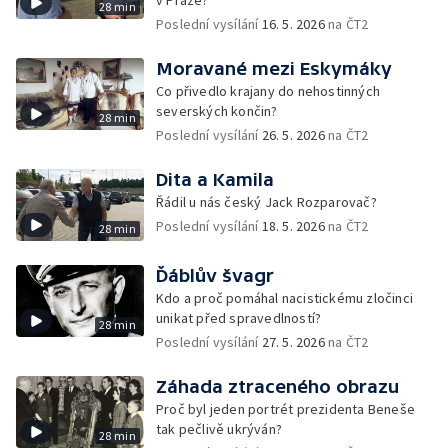
v Praze?
28 min
Poslední vysílání
16. 5. 2026
na ČT2
Moravané mezi Eskymáky
Co přivedlo krajany do nehostinných
severských končin?
28 min
Poslední vysílání
26. 5. 2026
na ČT2
Dita a Kamila
Řádil u nás český Jack Rozparovač?
Poslední vysílání
18. 5. 2026
na ČT2
28 min
Ďáblův švagr
Kdo a proč pomáhal nacistickému zločinci
unikat před spravedlností?
28 min
Poslední vysílání
27. 5. 2026
na ČT2
Záhada ztraceného obrazu
Proč byl jeden portrét prezidenta Beneše
tak pečlivě ukrýván?
28 min