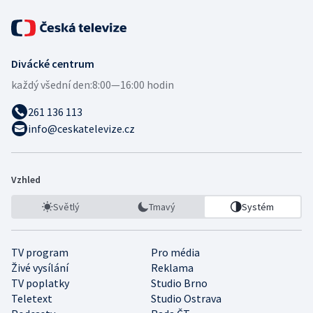
Divácké centrum
každý všední den:
8:00—16:00 hodin
261 136 113
info@ceskatelevize.cz
Vzhled
Světlý
Tmavý
Systém
TV program
Pro média
Živé vysílání
Reklama
TV poplatky
Studio Brno
Teletext
Studio Ostrava