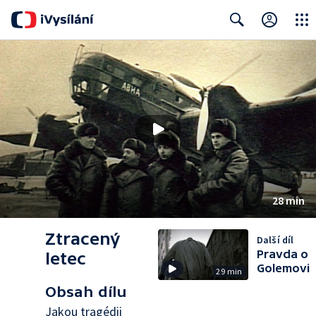
Close
Search
28 min
Ztracený
Další díl
Pravda o
letec
Golemovi
29 min
Obsah dílu
Jakou tragédii