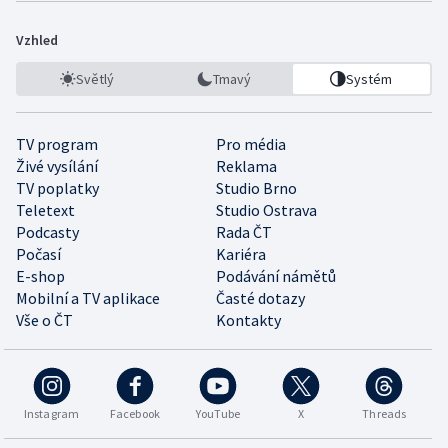
Vzhled
Světlý
Tmavý
Systém
TV program
Pro média
Živé vysílání
Reklama
TV poplatky
Studio Brno
Teletext
Studio Ostrava
Podcasty
Rada ČT
Počasí
Kariéra
E-shop
Podávání námětů
Mobilní a TV aplikace
Časté dotazy
Vše o ČT
Kontakty
Instagram
Facebook
YouTube
X
Threads