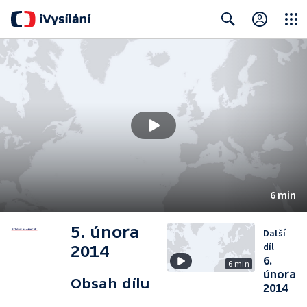
Close
Search
6 min
5. února
Další
díl
2014
6.
6 min
února
Obsah dílu
2014