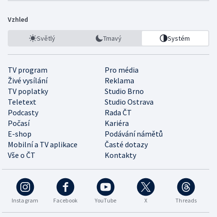
Vzhled
Světlý
Tmavý
Systém
TV program
Pro média
Živé vysílání
Reklama
TV poplatky
Studio Brno
Teletext
Studio Ostrava
Podcasty
Rada ČT
Počasí
Kariéra
E-shop
Podávání námětů
Mobilní a TV aplikace
Časté dotazy
Vše o ČT
Kontakty
Instagram
Facebook
YouTube
X
Threads