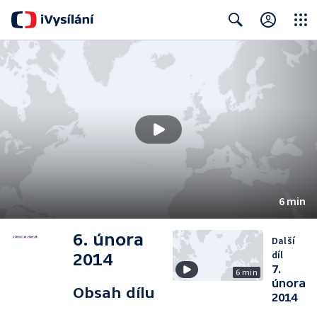
Close
Search
6 min
6. února
Další
díl
2014
7.
6 min
února
Obsah dílu
2014