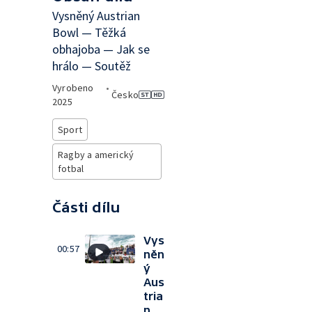
Vysněný Austrian
Bowl — Těžká
obhajoba — Jak se
hrálo — Soutěž
Vyrobeno
•
Česko
2025
Sport
Ragby a americký
fotbal
Části dílu
Vys
00:57
něn
ý
Aus
tria
n