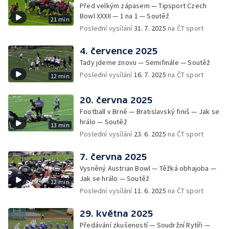
Před velkým zápasem — Tipsport Czech
Bowl XXXII — 1 na 1 — Soutěž
21 min
Poslední vysílání
31. 7. 2025
na ČT sport
4. července 2025
Tady jdeme znovu — Semifinále — Soutěž
Poslední vysílání
16. 7. 2025
na ČT sport
12 min
20. června 2025
Football v Brně — Bratislavský finiš — Jak se
hrálo — Soutěž
13 min
Poslední vysílání
23. 6. 2025
na ČT sport
7. června 2025
Vysněný Austrian Bowl — Těžká obhajoba —
Jak se hrálo — Soutěž
12 min
Poslední vysílání
11. 6. 2025
na ČT sport
29. května 2025
Předávání zkušeností — Soudržní Rytíři —