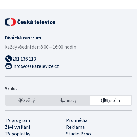
Divácké centrum
každý všední den:
8:00—16:00 hodin
261 136 113
info@ceskatelevize.cz
Vzhled
Světlý
Tmavý
Systém
TV program
Pro média
Živé vysílání
Reklama
TV poplatky
Studio Brno