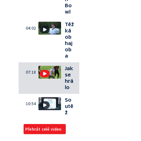
Bo
wl
Těž
04:02
ká
ob
haj
ob
a
Jak
07:18
se
hrá
lo
So
10:54
utě
ž
Přehrát celé video