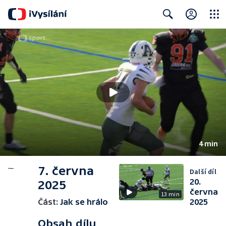
Close
Search
4 min
7. června
Další díl
20.
2025
června
13 min
Část:
Jak se hrálo
2025
Obsah dílu