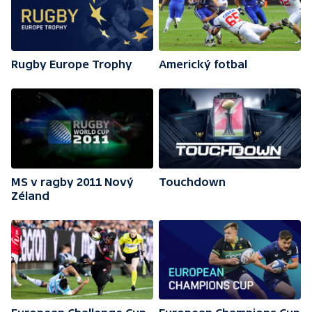
Rugby Europe Trophy
Americký fotbal
MS v ragby 2011 Nový
Touchdown
Zéland