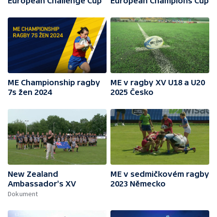
European Challenge Cup
European Champions Cup
ME Championship ragby
ME v ragby XV U18 a U20
7s žen 2024
2025 Česko
New Zealand
ME v sedmičkovém ragby
Ambassador's XV
2023 Německo
Dokument