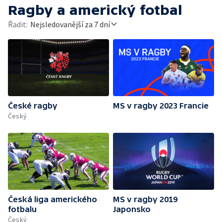
Ragby a americký fotbal
Řadit:
Nejsledovanější za 7 dní
České ragby
MS v ragby 2023 Francie
Český
Česká liga amerického
MS v ragby 2019
fotbalu
Japonsko
Český