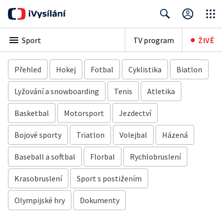
Close
•
Search
Sport
TV program
ŽIVĚ
Přehled
Hokej
Fotbal
Cyklistika
Biatlon
Lyžování a snowboarding
Tenis
Atletika
Basketbal
Motorsport
Jezdectví
Bojové sporty
Triatlon
Volejbal
Házená
Baseball a softbal
Florbal
Rychlobruslení
Krasobruslení
Sport s postižením
Olympijské hry
Dokumenty