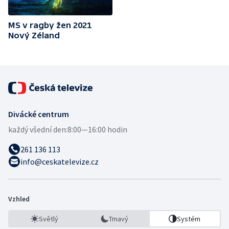
MS v ragby žen 2021
Nový Zéland
Divácké centrum
každý všední den:
8:00—16:00 hodin
261 136 113
info@ceskatelevize.cz
Vzhled
Světlý
Tmavý
Systém