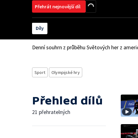
Přehrát nejnovější díl
Díly
Denní souhrn z průběhu Světových her z ame
Sport
Olympijské hry
Přehled dílů
21 přehratelných