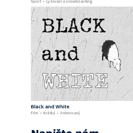
Sport
Lyžování a snowboarding
Black and White
Film
Krátký
Animovaný