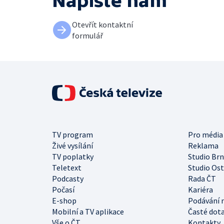
Napište nám
Otevřít kontaktní
formulář
TV program
Pro média
Živé vysílání
Reklama
TV poplatky
Studio Br
Teletext
Studio Os
Podcasty
Rada ČT
Počasí
Kariéra
E-shop
Podávání 
Mobilní a TV aplikace
Časté dot
Vše o ČT
Kontakty