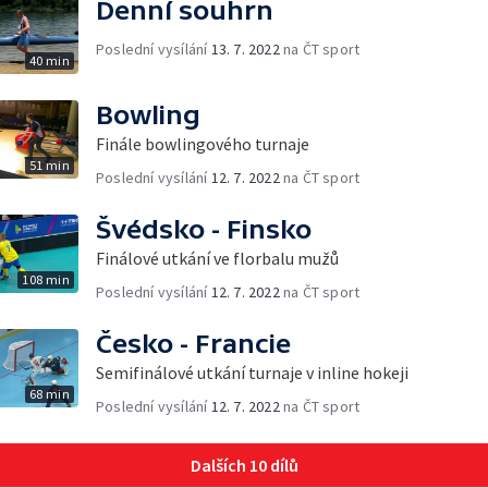
Denní souhrn
Poslední vysílání
13. 7. 2022
na ČT sport
40 min
Bowling
Finále bowlingového turnaje
51 min
Poslední vysílání
12. 7. 2022
na ČT sport
Švédsko - Finsko
Finálové utkání ve florbalu mužů
108 min
Poslední vysílání
12. 7. 2022
na ČT sport
Česko - Francie
Semifinálové utkání turnaje v inline hokeji
68 min
Poslední vysílání
12. 7. 2022
na ČT sport
Dalších 10 dílů