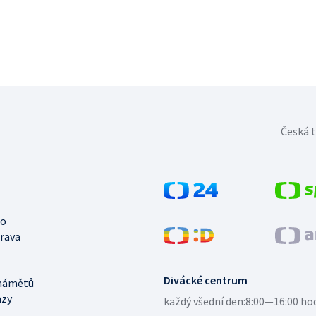
Česká t
no
trava
Divácké centrum
námětů
azy
každý všední den:
8:00—16:00 ho