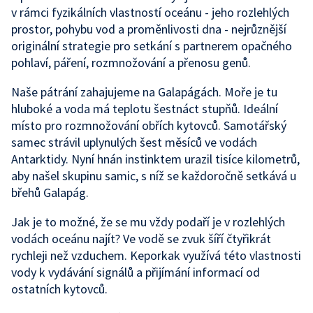
v rámci fyzikálních vlastností oceánu - jeho rozlehlých
prostor, pohybu vod a proměnlivosti dna - nejrůznější
originální strategie pro setkání s partnerem opačného
pohlaví, páření, rozmnožování a přenosu genů.
Naše pátrání zahajujeme na Galapágách. Moře je tu
hluboké a voda má teplotu šestnáct stupňů. Ideální
místo pro rozmnožování obřích kytovců. Samotářský
samec strávil uplynulých šest měsíců ve vodách
Antarktidy. Nyní hnán instinktem urazil tisíce kilometrů,
aby našel skupinu samic, s níž se každoročně setkává u
břehů Galapág.
Jak je to možné, že se mu vždy podaří je v rozlehlých
vodách oceánu najít? Ve vodě se zvuk šíří čtyřikrát
rychleji než vzduchem. Keporkak využívá této vlastnosti
vody k vydávání signálů a přijímání informací od
ostatních kytovců.