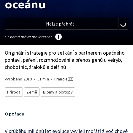
oceánu
Nelze přehrát
ČT nemá práva pro internet
Originální strategie pro setkání s partnerem opačného
pohlaví, páření, rozmnožování a přenos genů u velryb,
chobotnic, žraloků a delfínů
Vyrobeno
2010
•
51 min
•
Francie
Příroda
Země
Biomy a biotopy
O pořadu
V průběhu miliónů let evoluce vyvíjeli mořští živočichové