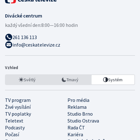
Divácké centrum
každý všední den:
8:00—16:00 hodin
261 136 113
info@ceskatelevize.cz
Vzhled
Světlý
Tmavý
Systém
TV program
Pro média
Živé vysílání
Reklama
TV poplatky
Studio Brno
Teletext
Studio Ostrava
Podcasty
Rada ČT
Počasí
Kariéra