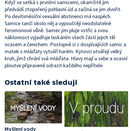
Když se setká s prvními samicemi, okamžitě jim
předvádí ztopořený pohlavní úd a začíná se jim dvořit.
Po devítiměsíční sexuální abstinenci má naspěch.
Samice tančí okolo něj a vypouštějí neodolatelné
feromonové vůně. Samec jim pluje vstříc a svou
náklonnost vyjadřuje laskáním všech částí jejich těl
ocasem a čenichem. Postupně si z dospívajících samic a
matek s mláďaty vytváří harém. Kytovci utvářejí velký
kruh, jímž chrání svá mláďata. Hlavy mají u sebe a ocasní
ploutve připravené odrazit každého nepřítele.
Ostatní také sledují
Myšlení vody